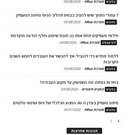
מערכת HRus
-
05/08/2026
בלוגים
7 עמודי התווך שיש להציב בבסיס תהליך הגיוס ומיתוג המעסיק
מערכת HRus
-
05/08/2026
בלוגים
חילופי מעסיקים תחת אותו גג: חובת שימוע וחלף הודעה מוקדמת
מערכת HRus
-
04/08/2026
דיני עבודה
ללמוד מחדש כדי להוביל: איך להכשיר את העובדים לחמש השנים
הקרובות
מערכת HRus
-
03/08/2026
בלוגים
בחירות בפתח: מה השפעתן על מקום העבודה?
כותבים חיצוניים
-
03/08/2026
בלוגים
מיתוג מעסיק בעידן ה-AI: המנוע הכלכלי של גיוס ושימור טלנטים
מערכת HRus
-
30/07/2026
בלוגים
תגובות אחרונות