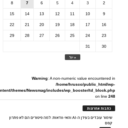
8
7
6
5
4
3
2
15
14
13
12
11
10
9
22
21
20
19
18
17
16
29
28
27
26
25
24
23
31
30
« יול
Warning
: A non-numeric value encountered in
/home/hrusco/public_html/wp-
ntent/themes/Newsmag/includes/wp_booster/td_block.php
on line
248
כתבות אחרונות
שימור עובדים בעידן ה-AI והאי-וודאות: למה פיטורים הם לא פתרון
קסם