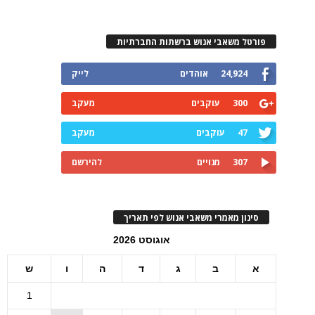
פורטל משאבי אנוש ברשתות החברתיות
24,924
אוהדים
לייק
300
עוקבים
מעקב
47
עוקבים
מעקב
307
מנויים
להירשם
סינון מאמרי משאבי אנוש לפי תאריך
אוגוסט 2026
א
ב
ג
ד
ה
ו
ש
1