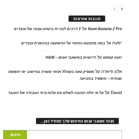
תגובות אחרונות
על
Nano Banana 2 Pro
3 דרכים לבניית ביטחון עצמי של עובדים
יפעת
על
במה מתבטא ההחזר על ההשקעה בהכשרת עובדים
על
יאנא קאסם
דרושים במשאבי אנוש – H&M
אלון פיאדה
על
מעסיק טעה כשכלל אחוזי משרה בחישוב ימי חופשה
שנתית – והפסיד בתביעה
David
על
על מי חלה החובה לשלם את עלות ציוד העבודה של העובד
מנהל משאבי אנוש החיפוש שלך מתחיל כאן…