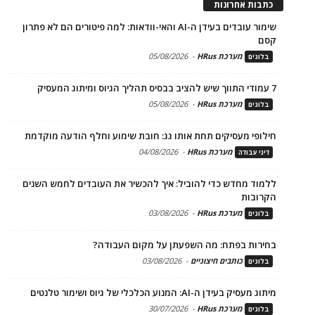
כתבות אחרונות
שימור עובדים בעידן ה-AI והאי-וודאות: למה פיטורים הם לא פתרון
קסם
מערכת HRus
-
05/08/2026
בלוגים
7 עמודי התווך שיש להציב בבסיס תהליך הגיוס ומיתוג המעסיק
מערכת HRus
-
05/08/2026
בלוגים
חילופי מעסיקים תחת אותו גג: חובת שימוע וחלף הודעה מוקדמת
מערכת HRus
-
04/08/2026
דיני עבודה
ללמוד מחדש כדי להוביל: איך להכשיר את העובדים לחמש השנים
הקרובות
מערכת HRus
-
03/08/2026
בלוגים
בחירות בפתח: מה השפעתן על מקום העבודה?
כותבים חיצוניים
-
03/08/2026
בלוגים
מיתוג מעסיק בעידן ה-AI: המנוע הכלכלי של גיוס ושימור טלנטים
מערכת HRus
-
30/07/2026
בלוגים