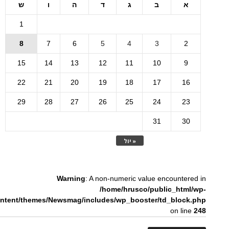
א
ב
ג
ד
ה
ו
ש
1
8
7
6
5
4
3
2
15
14
13
12
11
10
9
22
21
20
19
18
17
16
29
28
27
26
25
24
23
31
30
« יול
Warning
: A non-numeric value encountered in
/home/hrusco/public_html/wp-
ntent/themes/Newsmag/includes/wp_booster/td_block.php
on line
248