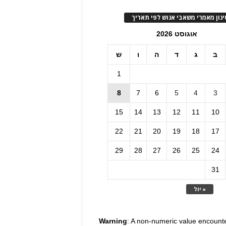
ינון מאמרי משאבי אנוש לפי תאריך
אוגוסט 2026
ב
ג
ד
ה
ו
ש
1
8
7
6
5
4
3
15
14
13
12
11
10
22
21
20
19
18
17
29
28
27
26
25
24
31
« יול
Warning
: A non-numeric value encount