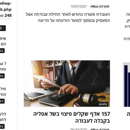
ml/wp-
מערכת HRus
-
19/07/2021
ck.php
וה
העובדת פוטרה כחודש לאחר תחילת עבודתה אצל
ine
248
ק,
המעסיק ובסמוך למועד הודעתה על הריונה
דת
כ
היה
הם ל
בלו
7 ע
ומית
בלו
חילו
הוד
דינ
בלוגים
ה
157 אלף שקלים פיצוי בשל אפליה
ללמו
לחמ
בקבלה לעבודה
בלו
מערכת HRus
-
06/10/2020