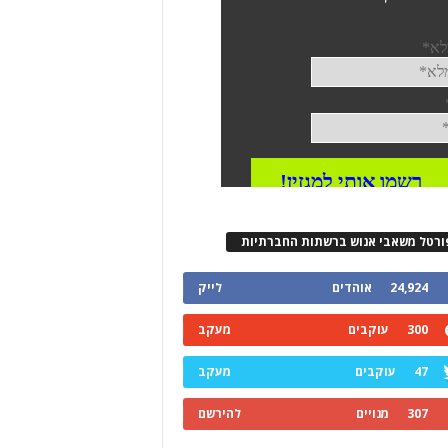
ורטל משאבי אנוש ברשתות החברתיות
24,924
אוהדים
לייק
300
עוקבים
מעקב
47
עוקבים
מעקב
307
מנויים
להירשם