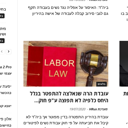
ביה"ד: האיסור על אפליה נגד נשים בעבודה תקף
בחיר
 בו
גם לגבי סירוב קבלה לעבודה של אישה בהיריון
בלו
ושימ
בלו
a 2 Pro
עצמי של
בלוגים
יפעת
ע
ות
עובדת הרה שנאלצה להתפטר בגלל
בהכשרת
היחס כלפיה לא תפוצה ע"פ חוק...
יאנא ק
מערכת HRus
-
19/07/2020
עובדת בהיריון התפטרה בדין מפוטר אך ביה"ד לא
אלון פי
קיבל את תביעתה על פי חוק עבודת נשים לפיטורים
י
בחישוב 