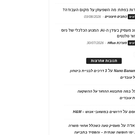
ות בפתח: מה השפעתן על מקום העבודה?
כותבים חיצוניים
-
03/08/2026
גים
מיתוג מעסיק בעידן ה-AI: המנוע הכלכלי של גיוס
ור טלנטים
מערכת HRus
-
30/07/2026
גים
תגובות אחרונות
על
Nano Banan
3 דרכים לבניית ביטחון
 עובדים
ל
במה מתבטא ההחזר על ההשקעה
 עובדים
על
אסם
דרושים במשאבי אנוש – H&M
אדה
על
מעסיק טעה כשכלל אחוזי משרה
ימי חופשה שנתית – והפסיד בתביעה