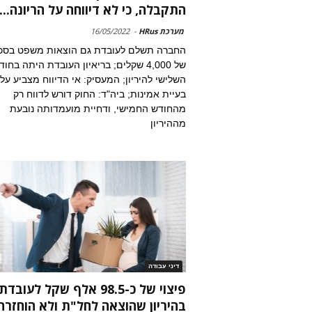
התקבלה, כי לא דיווחה על הריונה...
מערכת HRus
-
16/05/2022
החברה תשלם לעובדת גם הוצאות משפט בסכ
של 4,000 שקלים; בריאיון העובדת היתה בחו
השלישי להיריון; המעסיק: אי הדיווח מצביע על
בעיית אמינות; ביה"ד: החוק דורש לדווח רק
מהחודש החמישי, ודחיית מועמדותה נובעת
מההיריון
דיני עבודה
פיצוי של כ-98.5 אלף שקל לעובדת
בהיריון שהוצאה לחל"ת ולא הוחזרה