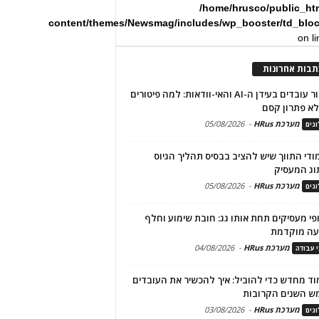
/home/hrusco/public_ht
content/themes/Newsmag/includes/wp_booster/td_blo
on l
תבות אחרונות
שימור עובדים בעידן ה-AI והאי-וודאות: למה פיטורים
א פתרון קסם
מערכת HRus
-
05/08/2026
גים
מודי התווך שיש להציב בבסיס תהליך הגיוס
וג המעסיק
מערכת HRus
-
05/08/2026
גים
פי מעסיקים תחת אותו גג: חובת שימוע וחלף
עה מוקדמת
מערכת HRus
-
04/08/2026
י עבודה
ד מחדש כדי להוביל: איך להכשיר את העובדים
ש השנים הקרובות
מערכת HRus
-
03/08/2026
גים