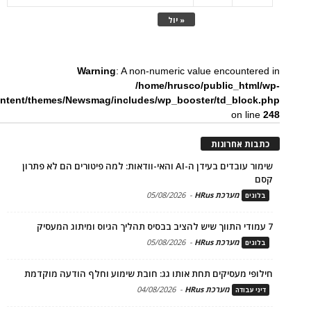
« יול
Warning
: A non-numeric value encountered in
/home/hrusco/public_html/wp-
ntent/themes/Newsmag/includes/wp_booster/td_block.php
on line
248
כתבות אחרונות
שימור עובדים בעידן ה-AI והאי-וודאות: למה פיטורים הם לא פתרון
קסם
מערכת HRus
-
05/08/2026
בלוגים
7 עמודי התווך שיש להציב בבסיס תהליך הגיוס ומיתוג המעסיק
מערכת HRus
-
05/08/2026
בלוגים
חילופי מעסיקים תחת אותו גג: חובת שימוע וחלף הודעה מוקדמת
מערכת HRus
-
04/08/2026
דיני עבודה