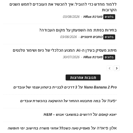
ללמוד מחדש כדי להוביל: איך להכשיר את העובדים לחמש השנים
הקרובות
מערכת HRus
-
03/08/2026
בלוגים
בחירות בפתח: מה השפעתן על מקום העבודה?
כותבים חיצוניים
-
03/08/2026
בלוגים
מיתוג מעסיק בעידן ה-AI: המנוע הכלכלי של גיוס ושימור טלנטים
מערכת HRus
-
30/07/2026
בלוגים
תגובות אחרונות
על
Nano Banana 2 Pro
3 דרכים לבניית ביטחון עצמי של עובדים
יפעת
על
במה מתבטא ההחזר על ההשקעה בהכשרת עובדים
על
יאנא קאסם
דרושים במשאבי אנוש – H&M
אלון פיאדה
על
מעסיק טעה כשכלל אחוזי משרה בחישוב ימי חופשה