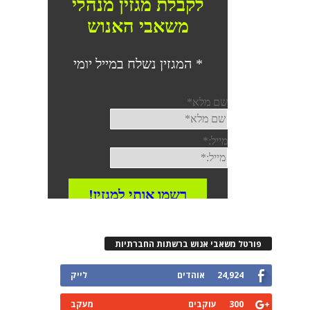
פורטל משאבי אנוש ברשתות החברתיות
24,924
אוהדים
לייק
300
עוקבים
מעקב