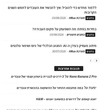
ללמוד מחדש כדי להוביל: איך להכשיר את העובדים לחמש השנים
הקרובות
מערכת HRus
-
03/08/2026
בלוגים
בחירות בפתח: מה השפעתן על מקום העבודה?
כותבים חיצוניים
-
03/08/2026
בלוגים
מיתוג מעסיק בעידן ה-AI: המנוע הכלכלי של גיוס ושימור טלנטים
מערכת HRus
-
30/07/2026
בלוגים
תגובות אחרונות
על
Nano Banana 2 Pro
3 דרכים לבניית ביטחון עצמי של עובדים
יפעת
על
במה מתבטא ההחזר על ההשקעה בהכשרת עובדים
על
יאנא קאסם
דרושים במשאבי אנוש – H&M