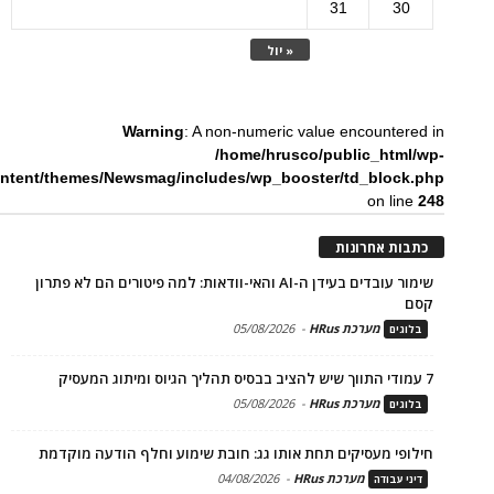
31
30
« יול
Warning
: A non-numeric value encountered in
/home/hrusco/public_html/wp-
ntent/themes/Newsmag/includes/wp_booster/td_block.php
on line
248
כתבות אחרונות
שימור עובדים בעידן ה-AI והאי-וודאות: למה פיטורים הם לא פתרון
קסם
מערכת HRus
-
05/08/2026
בלוגים
7 עמודי התווך שיש להציב בבסיס תהליך הגיוס ומיתוג המעסיק
מערכת HRus
-
05/08/2026
בלוגים
חילופי מעסיקים תחת אותו גג: חובת שימוע וחלף הודעה מוקדמת
מערכת HRus
-
04/08/2026
דיני עבודה