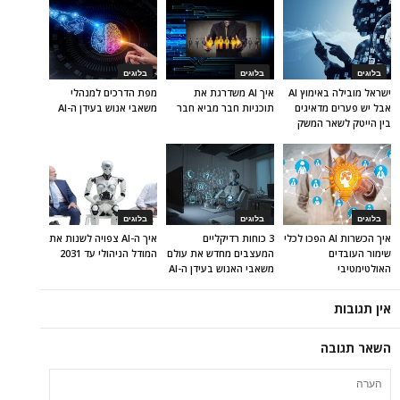
בלוגים
בלוגים
בלוגים
ישראל מובילה באימוץ AI
איך AI משדרגת את
מפת הדרכים למנהלי
אבל יש פערים מדאיגים
תוכניות חבר מביא חבר
משאבי אנוש בעידן ה-AI
בין הייטק לשאר המשק
בלוגים
בלוגים
בלוגים
איך הכשרות AI הפכו לכלי
3 כוחות רדיקליים
איך ה-AI צפויה לשנות את
שימור העובדים
המעצבים מחדש את עולם
המודל הניהולי עד 2031
האולטימטיבי
משאבי האנוש בעידן ה-AI
אין תגובות
השאר תגובה