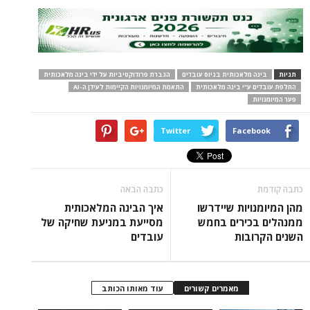
תגיות
בינה מלאכותית בגיוס עובדים
הגברת פרודוקטיביות על ידי בינה מלאכותית
החלפת עובדים ע"י בינה מלאכותית
התאמת המיומנויות הקיימות לעידן ה-AI
פער המיומנויות
Twitter
Facebook
כתבה קודמת
כתבה הבאה
מהן המיומנויות שיידרשו
איך הבינה המלאכותית
ממנהלים בכירים בחמש
מסייעת במניעת שחיקה של
השנים הקרובות
עובדים
מאמרים קשורים
עוד מאותו הכותב