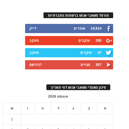
פורטל משאבי אנוש ברשתות החברתיות
24,924
אוהדים
לייק
300
עוקבים
מעקב
47
עוקבים
מעקב
307
מנויים
להירשם
סינון מאמרי משאבי אנוש לפי תאריך
אוגוסט 2026
א
ב
ג
ד
ה
ו
ש
1