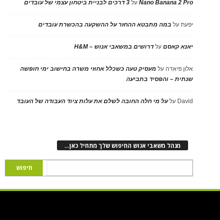
Nano Banana 2 Pro
על
3 דרכים לבניית ביטחון עצמי של עובדים
יפעת
על
במה מתבטא ההחזר על ההשקעה בהכשרת עובדים
יאנא קאסם
על
דרושים במשאבי אנוש – H&M
אלון פיאדה
על
מעסיק טעה כשכלל אחוזי משרה בחישוב ימי חופשה
שנתית – והפסיד בתביעה
David
על
על מי חלה החובה לשלם את עלות ציוד העבודה של העובד
מנהל משאבי אנוש החיפוש שלך מתחיל כאן…