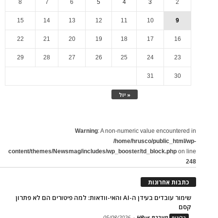
8
7
6
5
4
3
2
15
14
13
12
11
10
9
22
21
20
19
18
17
16
29
28
27
26
25
24
23
31
30
« יול
Warning
: A non-numeric value encountered in
/home/hrusco/public_html/wp-
content/themes/Newsmag/includes/wp_booster/td_block.php
on line
248
כתבות אחרונות
שימור עובדים בעידן ה-AI והאי-וודאות: למה פיטורים הם לא פתרון
קסם
מערכת HRus
-
05/08/2026
בלוגים