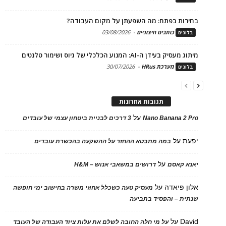
בחירות בפתח: מה השפעתן על מקום העבודה?
כותבים חיצוניים
-
03/08/2026
בלוגים
מיתוג מעסיק בעידן ה-AI: המנוע הכלכלי של גיוס ושימור טלנטים
מערכת HRus
-
30/07/2026
בלוגים
תגובות אחרונות
על
Nano Banana 2 Pro
3 דרכים לבניית ביטחון עצמי של עובדים
יפעת
על
במה מתבטא ההחזר על ההשקעה בהכשרת עובדים
על
יאנא קאסם
דרושים במשאבי אנוש – H&M
אלון פיאדה
על
מעסיק טעה כשכלל אחוזי משרה בחישוב ימי חופשה
שנתית – והפסיד בתביעה
David
על
על מי חלה החובה לשלם את עלות ציוד העבודה של העובד