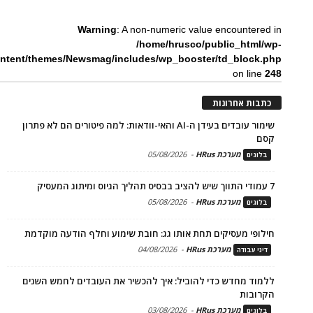
Warning
: A non-numeric value encountered in
/home/hrusco/public_html/wp-
ntent/themes/Newsmag/includes/wp_booster/td_block.php
on line
248
כתבות אחרונות
שימור עובדים בעידן ה-AI והאי-וודאות: למה פיטורים הם לא פתרון
קסם
מערכת HRus
-
05/08/2026
בלוגים
7 עמודי התווך שיש להציב בבסיס תהליך הגיוס ומיתוג המעסיק
מערכת HRus
-
05/08/2026
בלוגים
חילופי מעסיקים תחת אותו גג: חובת שימוע וחלף הודעה מוקדמת
מערכת HRus
-
04/08/2026
דיני עבודה
ללמוד מחדש כדי להוביל: איך להכשיר את העובדים לחמש השנים
הקרובות
מערכת HRus
-
03/08/2026
בלוגים