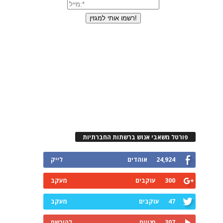
פורטל משאבי אנוש ברשתות החברתיות
24,924
אוהדים
לייק
300
עוקבים
מעקב
47
עוקבים
מעקב
307
מנויים
להירשם