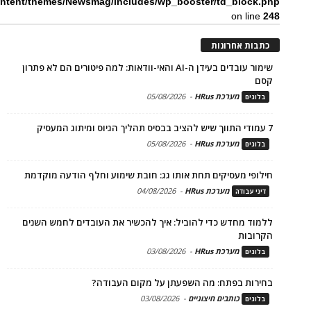
ntent/themes/Newsmag/includes/wp_booster/td_block.php
on line
248
כתבות אחרונות
שימור עובדים בעידן ה-AI והאי-וודאות: למה פיטורים הם לא פתרון
קסם
מערכת HRus
-
05/08/2026
בלוגים
7 עמודי התווך שיש להציב בבסיס תהליך הגיוס ומיתוג המעסיק
מערכת HRus
-
05/08/2026
בלוגים
חילופי מעסיקים תחת אותו גג: חובת שימוע וחלף הודעה מוקדמת
מערכת HRus
-
04/08/2026
דיני עבודה
ללמוד מחדש כדי להוביל: איך להכשיר את העובדים לחמש השנים
הקרובות
מערכת HRus
-
03/08/2026
בלוגים
בחירות בפתח: מה השפעתן על מקום העבודה?
כותבים חיצוניים
-
03/08/2026
בלוגים