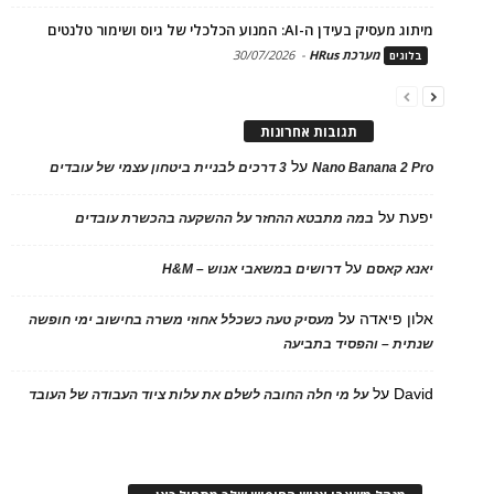
מיתוג מעסיק בעידן ה-AI: המנוע הכלכלי של גיוס ושימור טלנטים
מערכת HRus
-
30/07/2026
בלוגים
תגובות אחרונות
על
Nano Banana 2 Pro
3 דרכים לבניית ביטחון עצמי של עובדים
יפעת
על
במה מתבטא ההחזר על ההשקעה בהכשרת עובדים
על
יאנא קאסם
דרושים במשאבי אנוש – H&M
אלון פיאדה
על
מעסיק טעה כשכלל אחוזי משרה בחישוב ימי חופשה
שנתית – והפסיד בתביעה
David
על
על מי חלה החובה לשלם את עלות ציוד העבודה של העובד