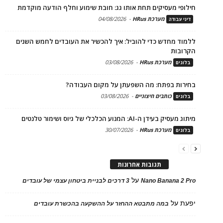
חילופי מעסיקים תחת אותו גג: חובת שימוע וחלף הודעה מוקדמת
מערכת HRus
-
04/08/2026
דיני עבודה
ללמוד מחדש כדי להוביל: איך להכשיר את העובדים לחמש השנים
הקרובות
מערכת HRus
-
03/08/2026
בלוגים
בחירות בפתח: מה השפעתן על מקום העבודה?
כותבים חיצוניים
-
03/08/2026
בלוגים
מיתוג מעסיק בעידן ה-AI: המנוע הכלכלי של גיוס ושימור טלנטים
מערכת HRus
-
30/07/2026
בלוגים
תגובות אחרונות
על
Nano Banana 2 Pro
3 דרכים לבניית ביטחון עצמי של עובדים
יפעת
על
במה מתבטא ההחזר על ההשקעה בהכשרת עובדים