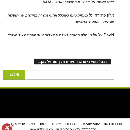
על
יאנא קאסם
דרושים במשאבי אנוש – H&M
אלון פיאדה
על
מעסיק טעה כשכלל אחוזי משרה בחישוב ימי חופשה
שנתית – והפסיד בתביעה
David
על
על מי חלה החובה לשלם את עלות ציוד העבודה של העובד
מנהל משאבי אנוש החיפוש שלך מתחיל כאן…
פתרונות רשת
Dreamzone
| כל הזכויות שמורות
HRUS
משאבי אנוש © 2016 |
יצירת קשר: 0722-555-225 או news@hrus.co.il