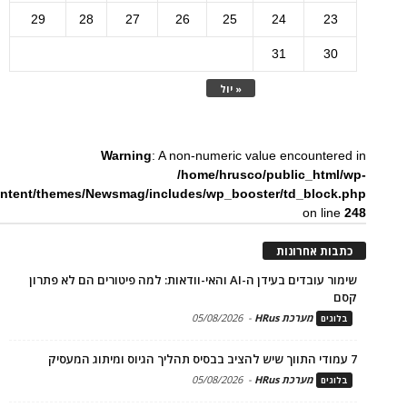
29
28
27
26
25
24
23
31
30
« יול
Warning
: A non-numeric value encountered in
/home/hrusco/public_html/wp-
ntent/themes/Newsmag/includes/wp_booster/td_block.php
on line
248
כתבות אחרונות
שימור עובדים בעידן ה-AI והאי-וודאות: למה פיטורים הם לא פתרון
קסם
מערכת HRus
-
05/08/2026
בלוגים
7 עמודי התווך שיש להציב בבסיס תהליך הגיוס ומיתוג המעסיק
מערכת HRus
-
05/08/2026
בלוגים