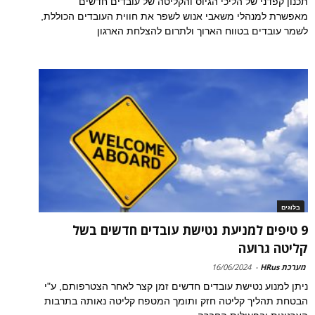
תכנון קפדני של הליכי הגיוס והקליטה של עובדים חדשים
מאפשרת למנהלי משאבי אנוש לשפר את חווית העובדים הכוללת,
לשמר עובדים בטווח הארוך ולתרום להצלחת הארגון
בלוגים
9 טיפים למניעת נטישת עובדים חדשים בשל
קליטה גרועה
מערכת HRus
-
16/06/2024
ניתן למנוע נטישת עובדים חדשים זמן קצר לאחר הצטרפותם, ע"י
הבטחת תהליך קליטה חזק ותומך המטפח קליטה נאותה בתרבות