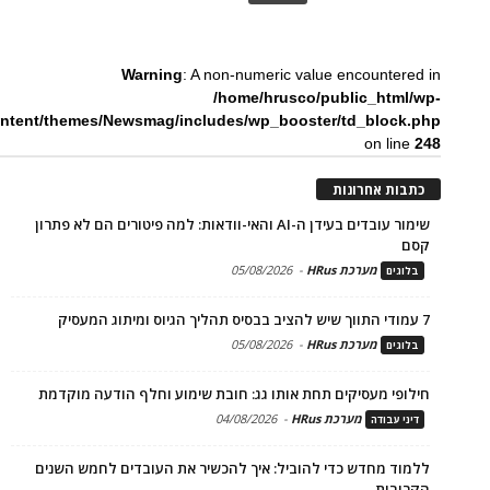
Warning
: A non-numeric value encountered in
/home/hrusco/public_html/wp-
ntent/themes/Newsmag/includes/wp_booster/td_block.php
on line
248
כתבות אחרונות
שימור עובדים בעידן ה-AI והאי-וודאות: למה פיטורים הם לא פתרון
קסם
מערכת HRus
-
05/08/2026
בלוגים
7 עמודי התווך שיש להציב בבסיס תהליך הגיוס ומיתוג המעסיק
מערכת HRus
-
05/08/2026
בלוגים
חילופי מעסיקים תחת אותו גג: חובת שימוע וחלף הודעה מוקדמת
מערכת HRus
-
04/08/2026
דיני עבודה
ללמוד מחדש כדי להוביל: איך להכשיר את העובדים לחמש השנים
הקרובות