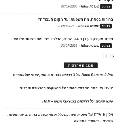
מערכת HRus
-
03/08/2026
בלוגים
בחירות בפתח: מה השפעתן על מקום העבודה?
כותבים חיצוניים
-
03/08/2026
בלוגים
מיתוג מעסיק בעידן ה-AI: המנוע הכלכלי של גיוס ושימור טלנטים
מערכת HRus
-
30/07/2026
בלוגים
תגובות אחרונות
על
Nano Banana 2 Pro
3 דרכים לבניית ביטחון עצמי של עובדים
יפעת
על
במה מתבטא ההחזר על ההשקעה בהכשרת עובדים
על
יאנא קאסם
דרושים במשאבי אנוש – H&M
אלון פיאדה
על
מעסיק טעה כשכלל אחוזי משרה בחישוב ימי חופשה
שנתית – והפסיד בתביעה