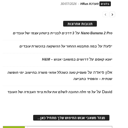
מערכת HRus
-
30/07/2026
בלוגים
תגובות אחרונות
על
Nano Banana 2 Pro
3 דרכים לבניית ביטחון עצמי של עובדים
יפעת
על
במה מתבטא ההחזר על ההשקעה בהכשרת עובדים
על
יאנא קאסם
דרושים במשאבי אנוש – H&M
אלון פיאדה
על
מעסיק טעה כשכלל אחוזי משרה בחישוב ימי חופשה
שנתית – והפסיד בתביעה
David
על
על מי חלה החובה לשלם את עלות ציוד העבודה של העובד
מנהל משאבי אנוש החיפוש שלך מתחיל כאן…