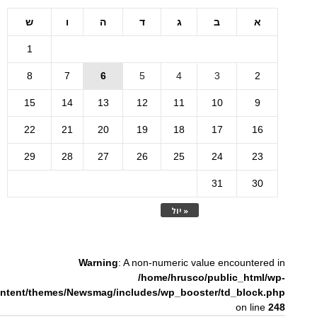
א
ב
ג
ד
ה
ו
ש
1
8
7
6
5
4
3
2
15
14
13
12
11
10
9
22
21
20
19
18
17
16
29
28
27
26
25
24
23
31
30
« יול
Warning
: A non-numeric value encountered in
/home/hrusco/public_html/wp-
ntent/themes/Newsmag/includes/wp_booster/td_block.php
on line
248