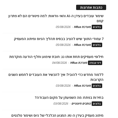
כתבות אחרונות
שימור עובדים בעידן ה-AI והאי-וודאות: למה פיטורים הם לא פתרון
קסם
מערכת HRus
-
05/08/2026
בלוגים
7 עמודי התווך שיש להציב בבסיס תהליך הגיוס ומיתוג המעסיק
מערכת HRus
-
05/08/2026
בלוגים
חילופי מעסיקים תחת אותו גג: חובת שימוע וחלף הודעה מוקדמת
מערכת HRus
-
04/08/2026
דיני עבודה
ללמוד מחדש כדי להוביל: איך להכשיר את העובדים לחמש השנים
הקרובות
מערכת HRus
-
03/08/2026
בלוגים
בחירות בפתח: מה השפעתן על מקום העבודה?
כותבים חיצוניים
-
03/08/2026
בלוגים
מיתוג מעסיק בעידן ה-AI: המנוע הכלכלי של גיוס ושימור טלנטים