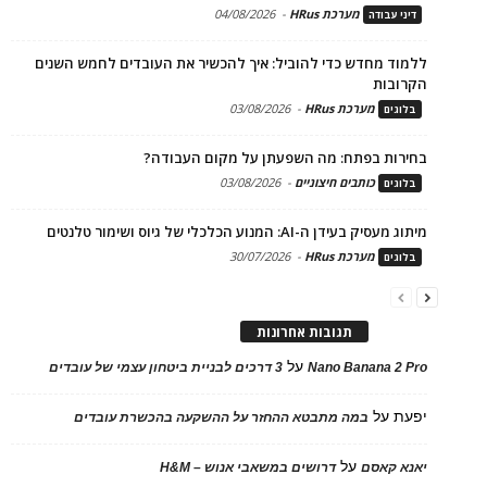
מערכת HRus
-
04/08/2026
דיני עבודה
ללמוד מחדש כדי להוביל: איך להכשיר את העובדים לחמש השנים
הקרובות
מערכת HRus
-
03/08/2026
בלוגים
בחירות בפתח: מה השפעתן על מקום העבודה?
כותבים חיצוניים
-
03/08/2026
בלוגים
מיתוג מעסיק בעידן ה-AI: המנוע הכלכלי של גיוס ושימור טלנטים
מערכת HRus
-
30/07/2026
בלוגים
תגובות אחרונות
על
Nano Banana 2 Pro
3 דרכים לבניית ביטחון עצמי של עובדים
יפעת
על
במה מתבטא ההחזר על ההשקעה בהכשרת עובדים
על
יאנא קאסם
דרושים במשאבי אנוש – H&M