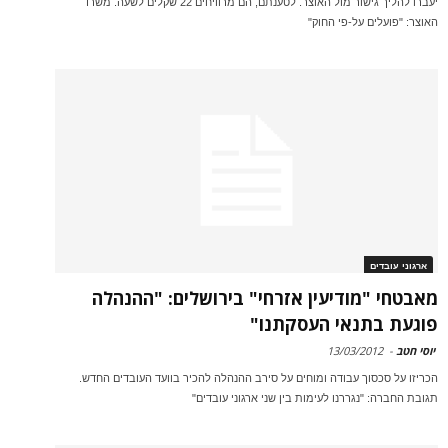
יעברו להליך גישור מול האוצר. לטענתם, הם מרוויחים 22 שקלים לשעה. משרד
האוצר: "פועלים על-פי החוק"
ארגוני עובדים
מאבטחי "מודיעין אזרחי" בירושלים: "ההנהלה
פוגעת בתנאי העסקתנו"
יוסי חטב
-
13/03/2012
הכריזו על סכסוך עבודה ומוחים על סירב ההנהלה להכיר בוועד העובדים החדש.
תגובת החברה: "נגררנו לעימות בין שני ארגוני עובדים"