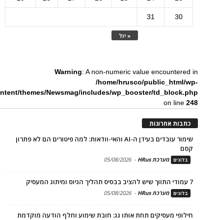
31
30
« יול
Warning
: A non-numeric value encountered in
/home/hrusco/public_html/wp-
ntent/themes/Newsmag/includes/wp_booster/td_block.php
on line
248
כתבות אחרונות
שימור עובדים בעידן ה-AI והאי-וודאות: למה פיטורים הם לא פתרון
קסם
מערכת HRus
-
05/08/2026
בלוגים
7 עמודי התווך שיש להציב בבסיס תהליך הגיוס ומיתוג המעסיק
מערכת HRus
-
05/08/2026
בלוגים
חילופי מעסיקים תחת אותו גג: חובת שימוע וחלף הודעה מוקדמת