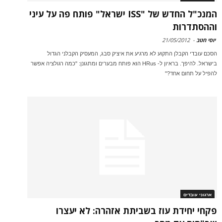
המנכ"ל החדש של "ISS ישראל" פותח פה על עיני
וההסתדרות
יוסי חטב
-
21/05/2012
הסכם עובדי הקבלן התקוע לא מרגיע את איציק סבג, המעסיק הקבלני הגדול
בישראל. להיפך. בראיון ל- HRus הוא פותח מבערים ומתגונן: "כמה רגולציה אפשר
להפיל על תחום אחד?"
ארגוני עובדים
פקחי יחידת עוז בשביתת אזהרה: לא יעצרו