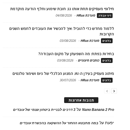
חילופי מעסיקים תחת אותו גג: חובת שימוע וחלף הודעה מוקדמת
מערכת HRus
-
04/08/2026
דיני עבודה
ללמוד מחדש כדי להוביל: איך להכשיר את העובדים לחמש השנים
הקרובות
מערכת HRus
-
03/08/2026
בלוגים
בחירות בפתח: מה השפעתן על מקום העבודה?
כותבים חיצוניים
-
03/08/2026
בלוגים
מיתוג מעסיק בעידן ה-AI: המנוע הכלכלי של גיוס ושימור טלנטים
מערכת HRus
-
30/07/2026
בלוגים
תגובות אחרונות
על
Nano Banana 2 Pro
3 דרכים לבניית ביטחון עצמי של עובדים
יפעת
על
במה מתבטא ההחזר על ההשקעה בהכשרת עובדים