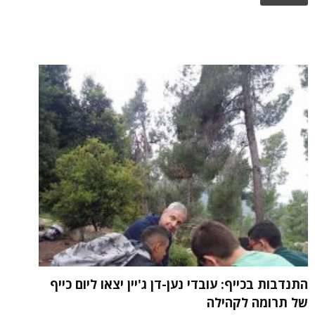
התנדבות בכייף: עובדי נען-דן ג'יין יצאו ליום כייף
של תרומה לקהילה