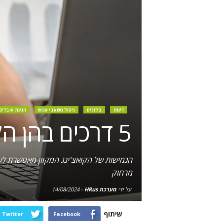
דעות
בלוגים
ניהול משאבי אנוש
הנעת עובדים
5 דרכים בהן הקואצ'ינג המקוון תורם להצלחת הארגון
הגמישות של הקואצ'ינג המקוון מאפשרת לעו
מרחוק
על ידי
מערכת HRus
-
14/08/2024
שיתוף
Twitter
Facebook