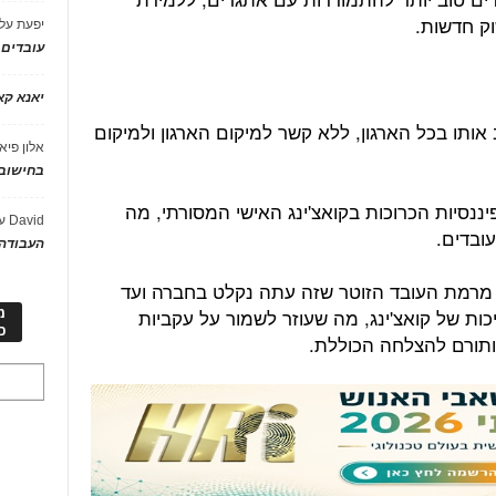
וק חדשות.
יפעת
על
עובדים
יאנא ק
ב אותו בכל הארגון, ללא קשר למיקום הארגון ולמיקום
אלון פיא
בחישוב 
ננסיות הכרוכות בקואצ'ינג האישי המסורתי, מה
David
ע
ובדים.
העבודה 
 מרמת העובד הזוטר שזה עתה נקלט בחברה ועד
ת של קואצ'ינג, מה שעוזר לשמור על עקביות
מ
כ
ותורם להצלחה הכוללת.