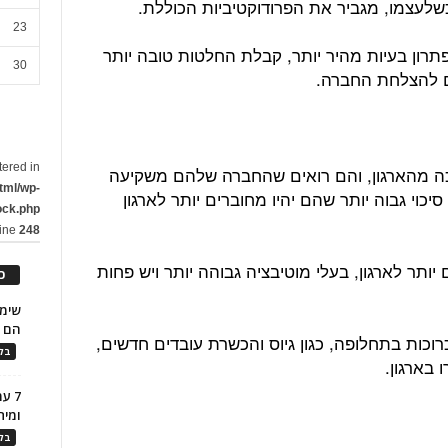
שלעצמו, מגביר את הפרודוקטיביות הכוללת.
23
פתרון בעיות מהיר יותר, קבלת החלטות טובה יותר
30
ים להצלחת החברה.
tered in
ה מהארגון, והם רואים שהחברה שלהם משקיעה
tml/wp-
יכוי גבוה יותר שהם יהיו מחוברים יותר לארגון
ock.php
line
248
ותר לארגון, בעלי מוטיבציה גבוהה יותר ויש פחות
כ
הם ל
וכות בתחלופה, כגון גיוס והכשרת עובדים חדשים,
בלו
 בארגון.
7 ע
ומית
בלו