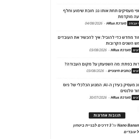
פי מעסיקים תחת אותו גג: חובת שימוע וחלף
עה מוקדמת
מערכת HRus
-
04/08/2026
י עבודה
ד מחדש כדי להוביל: איך להכשיר את העובדים
ש השנים הקרובות
מערכת HRus
-
03/08/2026
גים
ות בפתח: מה השפעתן על מקום העבודה?
כותבים חיצוניים
-
03/08/2026
גים
מיתוג מעסיק בעידן ה-AI: המנוע הכלכלי של גיוס
ור טלנטים
מערכת HRus
-
30/07/2026
גים
תגובות אחרונות
Nano Banan
על
3 דרכים לבניית ביטחון
 עובדים