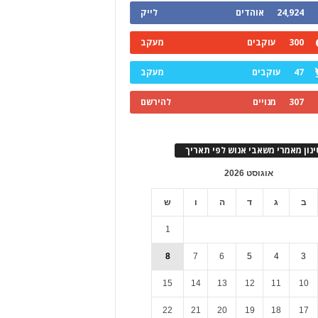
24,924
אוהדים
לייק
300
עוקבים
מעקב
47
עוקבים
מעקב
307
מנויים
להירשם
ינון מאמרי משאבי אנוש לפי תאריך
אוגוסט 2026
ב
ג
ד
ה
ו
ש
1
8
7
6
5
4
3
15
14
13
12
11
10
22
21
20
19
18
17