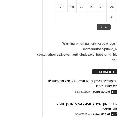
29
28
27
26
25
24
31
« יול
Warning
: A non-numeric value encoun
/home/hrusco/public_h
content/themes/Newsmag/includes/wp_booster/td_bl
on 
תבות אחרונות
שימור עובדים בעידן ה-AI והאי-וודאות: למה פיטורים
א פתרון קסם
מערכת HRus
-
05/08/2026
גים
מודי התווך שיש להציב בבסיס תהליך הגיוס
וג המעסיק
מערכת HRus
-
05/08/2026
גים