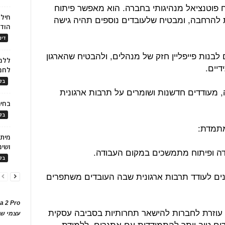
יפוח פוטנציאל מנהיגותי בחברה. הוא מאפשר פיתוח
חילו
נת להרחבה, ומבטיח שלעובדים נוספים תהיה גישה
הוד
דינ
לבנות פייפליין חזק של מנהלים, ולהבטיח שהארגון
ללמו
יים.
לחמ
בלו
, מעודדים חדשנות ושומרים על תרבות ארגונית
בחיר
בלו
ושימ
ידה ופיתוח מתמשכים במקום העבודה.
בלו
ים לעודד תרבות ארגונית שבה העובדים משתפרים
a 2 Pro
 עוזרת לחברות להישאר תחרותיות בסביבה עסקית
עצמי של
ים טוב יותר להתמודדות עם אתגרים, ללמידת