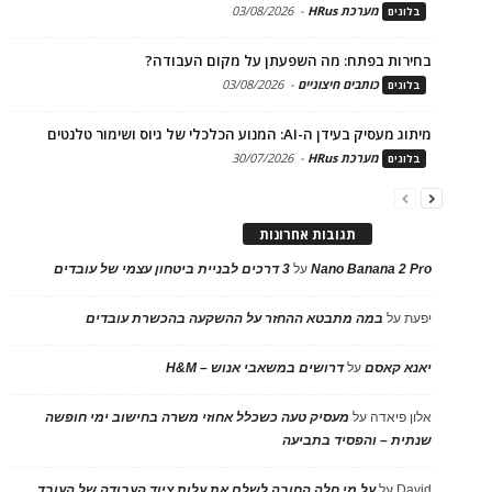
מערכת HRus
-
03/08/2026
בלוגים
בחירות בפתח: מה השפעתן על מקום העבודה?
כותבים חיצוניים
-
03/08/2026
בלוגים
מיתוג מעסיק בעידן ה-AI: המנוע הכלכלי של גיוס ושימור טלנטים
מערכת HRus
-
30/07/2026
בלוגים
תגובות אחרונות
Nano Banana 2 Pro
על
3 דרכים לבניית ביטחון עצמי של עובדים
יפעת
על
במה מתבטא ההחזר על ההשקעה בהכשרת עובדים
יאנא קאסם
על
דרושים במשאבי אנוש – H&M
אלון פיאדה
על
מעסיק טעה כשכלל אחוזי משרה בחישוב ימי חופשה
שנתית – והפסיד בתביעה
David
על
על מי חלה החובה לשלם את עלות ציוד העבודה של העובד