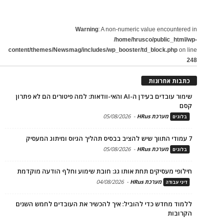
Warning
: A non-numeric value encountered in
/home/hrusco/public_html/wp-
content/themes/Newsmag/includes/wp_booster/td_block.php
on line
248
כתבות אחרונות
שימור עובדים בעידן ה-AI והאי-וודאות: למה פיטורים הם לא פתרון
קסם
מערכת HRus
-
05/08/2026
בלוגים
7 עמודי התווך שיש להציב בבסיס תהליך הגיוס ומיתוג המעסיק
מערכת HRus
-
05/08/2026
בלוגים
חילופי מעסיקים תחת אותו גג: חובת שימוע וחלף הודעה מוקדמת
מערכת HRus
-
04/08/2026
דיני עבודה
ללמוד מחדש כדי להוביל: איך להכשיר את העובדים לחמש השנים
הקרובות