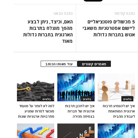
כתבה קודמת
כתבה הבאה
5 מכשולים פוטנציאליים
האם, וכיצד, ניתן לבצע
ליישום אסטרטגיות משאבי
מהפך מוצלח בתרבות
אנוש בחברות גדולות
הארגונית בחברות גדולות
מאוד
מאמרים קשורים
עוד מאותו הכותב
בלוגים
בלוגים
בלוגים
איך יש להטמיע תרבות
איך יש לתכנן תרבות
למה לא לוותר על מועמד
ארגונית המותאמת
ארגונית של חברות
מוכשר למרות שמגיע
לעבודה מהבית
בצמיחה מהירה
מתרבויות ארגוניות שונות