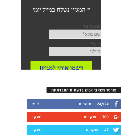
פורטל משאבי אנוש ברשתות החברתיות
24,924
אוהדים
לייק
300
עוקבים
מעקב
47
עוקבים
מעקב