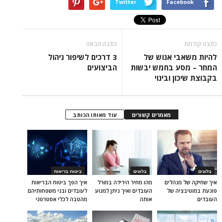
Twitter
Facebook
כתבה קודמת
כתבה הבאה
להיות משאבי אנוש של
3 דרכים לשיפור ניהול
המחר – מסע בחמש יבשות
הביצועים
בקבוצת שיכון ובינוי
מאמרים קשורים
עוד מאותו הכותב
בלוגים
בלוגים
ביטוח בריאות
איך שחיקה של מנהלים
מהו מחיר הירידה במורל
איך הפך ביטוח הבריאות
פוגעת במוטיבציה של
העובדים ואיך ניתן למנוע
לעובדים ובני משפחותיהם
העובדים
אותה
מהטבה לכלי אסטרטגי