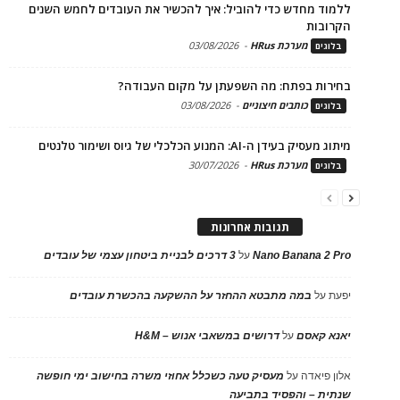
ללמוד מחדש כדי להוביל: איך להכשיר את העובדים לחמש השנים
הקרובות
מערכת HRus
-
03/08/2026
בלוגים
בחירות בפתח: מה השפעתן על מקום העבודה?
כותבים חיצוניים
-
03/08/2026
בלוגים
מיתוג מעסיק בעידן ה-AI: המנוע הכלכלי של גיוס ושימור טלנטים
מערכת HRus
-
30/07/2026
בלוגים
תגובות אחרונות
Nano Banana 2 Pro
על
3 דרכים לבניית ביטחון עצמי של עובדים
יפעת
על
במה מתבטא ההחזר על ההשקעה בהכשרת עובדים
יאנא קאסם
על
דרושים במשאבי אנוש – H&M
אלון פיאדה
על
מעסיק טעה כשכלל אחוזי משרה בחישוב ימי חופשה
שנתית – והפסיד בתביעה