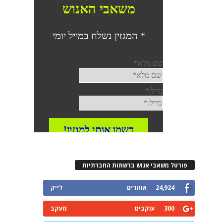
פורטל משאבי אנוש ברשתות החברתיות
24,924
אוהדים
לייק
300
עוקבים
מעקב