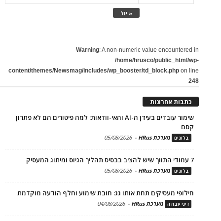
« יול
Warning
: A non-numeric value encountered in
/home/hrusco/public_html/wp-
content/themes/Newsmag/includes/wp_booster/td_block.php
on line
248
כתבות אחרונות
שימור עובדים בעידן ה-AI והאי-וודאות: למה פיטורים הם לא פתרון
קסם
מערכת HRus
-
05/08/2026
בלוגים
7 עמודי התווך שיש להציב בבסיס תהליך הגיוס ומיתוג המעסיק
מערכת HRus
-
05/08/2026
בלוגים
חילופי מעסיקים תחת אותו גג: חובת שימוע וחלף הודעה מוקדמת
מערכת HRus
-
04/08/2026
דיני עבודה