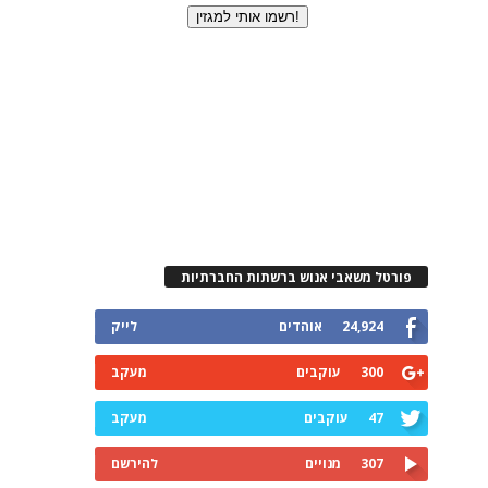
פורטל משאבי אנוש ברשתות החברתיות
24,924
אוהדים
לייק
300
עוקבים
מעקב
47
עוקבים
מעקב
307
מנויים
להירשם