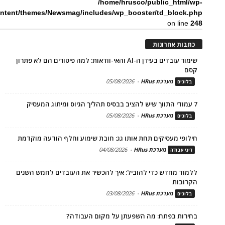
/home/hrusco/public_html/wp-
ntent/themes/Newsmag/includes/wp_booster/td_block.php
on line
248
כתבות אחרונות
שימור עובדים בעידן ה-AI והאי-וודאות: למה פיטורים הם לא פתרון
קסם
מערכת HRus
-
05/08/2026
בלוגים
7 עמודי התווך שיש להציב בבסיס תהליך הגיוס ומיתוג המעסיק
מערכת HRus
-
05/08/2026
בלוגים
חילופי מעסיקים תחת אותו גג: חובת שימוע וחלף הודעה מוקדמת
מערכת HRus
-
04/08/2026
דיני עבודה
ללמוד מחדש כדי להוביל: איך להכשיר את העובדים לחמש השנים
הקרובות
מערכת HRus
-
03/08/2026
בלוגים
בחירות בפתח: מה השפעתן על מקום העבודה?