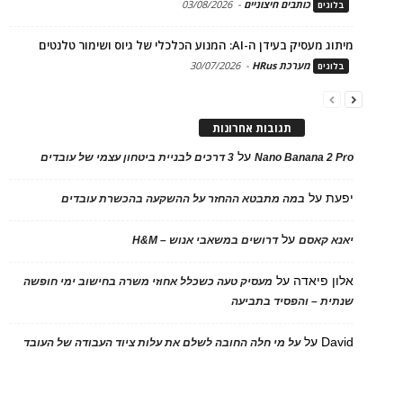
כותבים חיצוניים
-
03/08/2026
בלוגים
מיתוג מעסיק בעידן ה-AI: המנוע הכלכלי של גיוס ושימור טלנטים
מערכת HRus
-
30/07/2026
בלוגים
תגובות אחרונות
על
Nano Banana 2 Pro
3 דרכים לבניית ביטחון עצמי של עובדים
יפעת
על
במה מתבטא ההחזר על ההשקעה בהכשרת עובדים
על
יאנא קאסם
דרושים במשאבי אנוש – H&M
אלון פיאדה
על
מעסיק טעה כשכלל אחוזי משרה בחישוב ימי חופשה
שנתית – והפסיד בתביעה
David
על
על מי חלה החובה לשלם את עלות ציוד העבודה של העובד