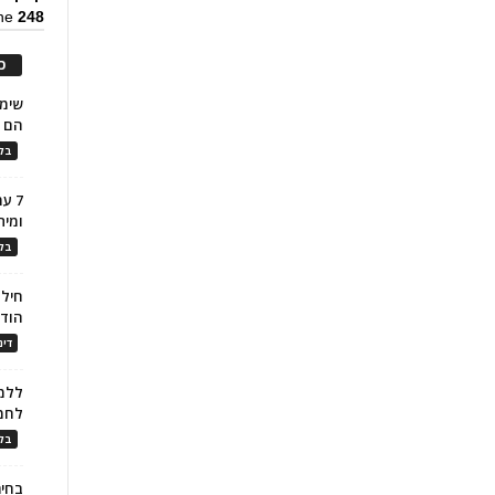
ine
248
כ
הם ל
בלו
7 ע
ומית
בלו
חילו
הוד
דינ
ללמו
לחמ
בלו
בחיר