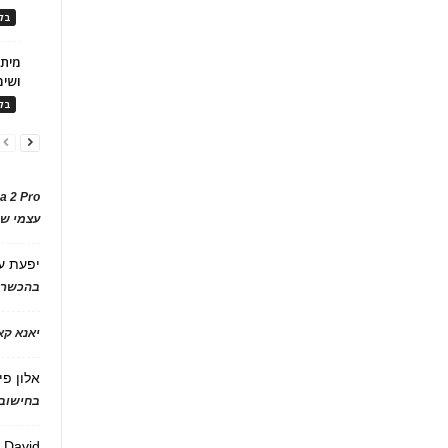
בלו
ושימ
בלו
a 2 Pro
עצמי של
יפעת
ע
בהכשרת
יאנא ק
אלון פי
בחישוב 
David
ע