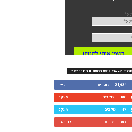
ורטל משאבי אנוש ברשתות החברתיות
24,924
אוהדים
לייק
300
עוקבים
מעקב
47
עוקבים
מעקב
307
מנויים
להירשם