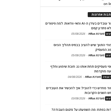
on l
תבות אחרונות
שימור עובדים בעידן ה-AI והאי-וודאות: למה פיטורים
א פתרון קסם
מערכת HRus
-
05/08/2026
גים
מודי התווך שיש להציב בבסיס תהליך הגיוס
וג המעסיק
מערכת HRus
-
05/08/2026
גים
פי מעסיקים תחת אותו גג: חובת שימוע וחלף
עה מוקדמת
מערכת HRus
-
04/08/2026
י עבודה
ד מחדש כדי להוביל: איך להכשיר את העובדים
ש השנים הקרובות
מערכת HRus
-
03/08/2026
גים
ות בפתח: מה השפעתן על מקום העבודה?