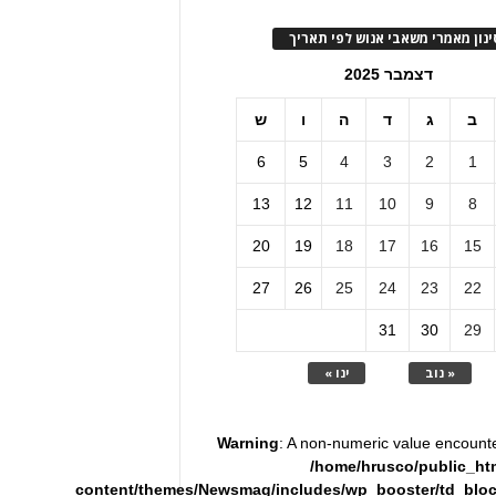
ינון מאמרי משאבי אנוש לפי תאריך
דצמבר 2025
ב
ג
ד
ה
ו
ש
6
5
4
3
2
1
13
12
11
10
9
8
20
19
18
17
16
15
27
26
25
24
23
22
31
30
29
« נוב
ינו »
Warning
: A non-numeric value encount
/home/hrusco/public_ht
content/themes/Newsmag/includes/wp_booster/td_blo