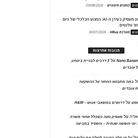
כותבים חיצוניים
-
03/08/2026
גים
מיתוג מעסיק בעידן ה-AI: המנוע הכלכלי של גיוס
ור טלנטים
מערכת HRus
-
30/07/2026
גים
תגובות אחרונות
על
Nano Banan
3 דרכים לבניית ביטחון
 עובדים
ל
במה מתבטא ההחזר על ההשקעה
 עובדים
על
אסם
דרושים במשאבי אנוש – H&M
אדה
על
מעסיק טעה כשכלל אחוזי משרה
ימי חופשה שנתית – והפסיד בתביעה
ל
על מי חלה החובה לשלם את עלות ציוד