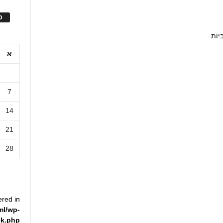
ס
יות
א
7
14
21
28
ered in
ml/wp-
ck.php