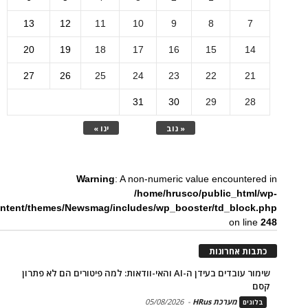
13
12
11
10
9
8
7
20
19
18
17
16
15
14
27
26
25
24
23
22
21
31
30
29
28
« נוב
ינו »
Warning
: A non-numeric value encountered in
/home/hrusco/public_html/wp-
ntent/themes/Newsmag/includes/wp_booster/td_block.php
on line
248
כתבות אחרונות
שימור עובדים בעידן ה-AI והאי-וודאות: למה פיטורים הם לא פתרון
קסם
מערכת HRus
-
05/08/2026
בלוגים