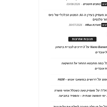
כותבים חיצוניים
-
03/08/2026
גים
מיתוג מעסיק בעידן ה-AI: המנוע הכלכלי של גיוס
ור טלנטים
מערכת HRus
-
30/07/2026
גים
תגובות אחרונות
על
Nano Banan
3 דרכים לבניית ביטחון
 עובדים
ל
במה מתבטא ההחזר על ההשקעה
 עובדים
על
אסם
דרושים במשאבי אנוש – H&M
אדה
על
מעסיק טעה כשכלל אחוזי משרה
ימי חופשה שנתית – והפסיד בתביעה
ל
על מי חלה החובה לשלם את עלות ציוד