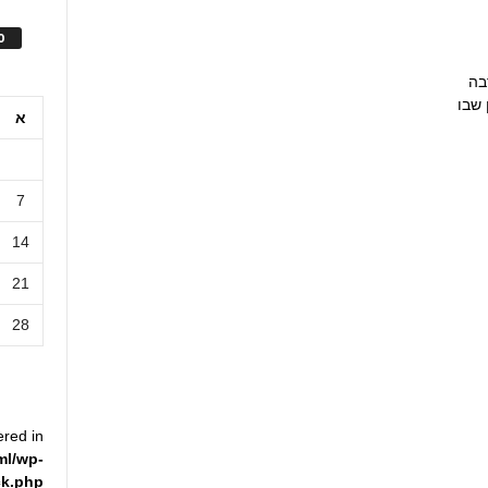
ס
בה
פן שבו
א
7
14
21
28
ered in
ml/wp-
ck.php