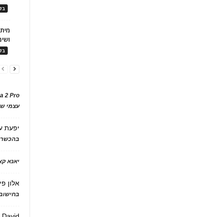
בלו
ושימ
בלו
a 2 Pro
עצמי של
יפעת
ע
בהכשרת
יאנא ק
אלון פי
בחישוב 
David
ע