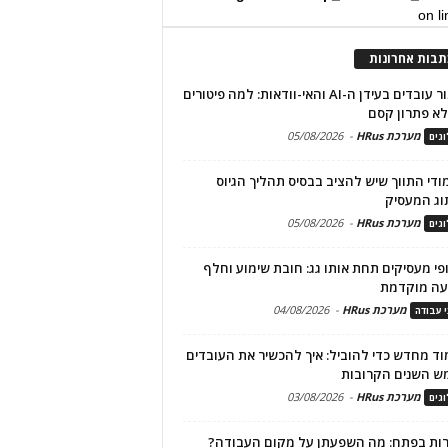
on l
תבות אחרונות
שימור עובדים בעידן ה-AI והאי-וודאות: למה פיטורים
א פתרון קסם
מערכת HRus
-
05/08/2026
גים
מודי התווך שיש להציב בבסיס תהליך הגיוס
וג המעסיק
מערכת HRus
-
05/08/2026
גים
פי מעסיקים תחת אותו גג: חובת שימוע וחלף
עה מוקדמת
מערכת HRus
-
04/08/2026
י עבודה
ד מחדש כדי להוביל: איך להכשיר את העובדים
ש השנים הקרובות
מערכת HRus
-
03/08/2026
גים
ות בפתח: מה השפעתן על מקום העבודה?