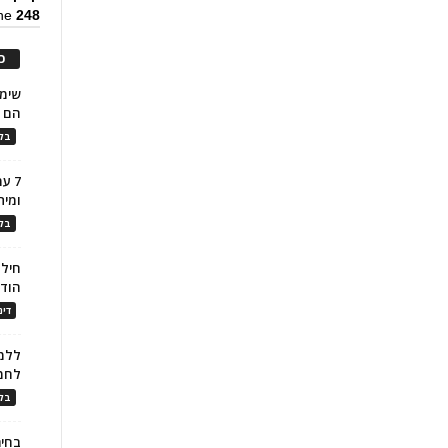
ine
248
כ
הם ל
בלו
7 ע
ומית
בלו
חילו
הוד
דינ
ללמו
לחמ
בלו
בחיר