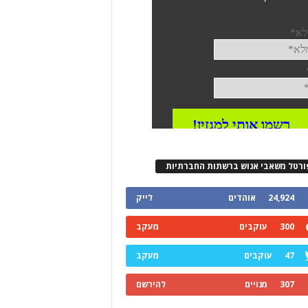
ורטל משאבי אנוש ברשתות החברתיות
24,924
אוהדים
לייק
300
עוקבים
מעקב
47
עוקבים
מעקב
307
מנויים
להירשם