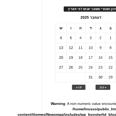
ינון מאמרי משאבי אנוש לפי תאריך
דצמבר 2025
ב
ג
ד
ה
ו
ש
6
5
4
3
2
1
13
12
11
10
9
8
20
19
18
17
16
15
27
26
25
24
23
22
31
30
29
« נוב
ינו »
Warning
: A non-numeric value encount
/home/hrusco/public_ht
content/themes/Newsmag/includes/wp_booster/td_blo