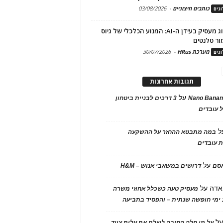
כותבים חיצוניים
-
03/08/2026
גים
מיתוג מעסיק בעידן ה-AI: המנוע הכלכלי של גיוס
ור טלנטים
מערכת HRus
-
30/07/2026
גים
תגובות אחרונות
על
Nano Banan
3 דרכים לבניית ביטחון
 עובדים
ל
במה מתבטא ההחזר על ההשקעה
 עובדים
על
אסם
דרושים במשאבי אנוש – H&M
אדה
על
מעסיק טעה כשכלל אחוזי משרה
ימי חופשה שנתית – והפסיד בתביעה
ל
על מי חלה החובה לשלם את עלות ציוד