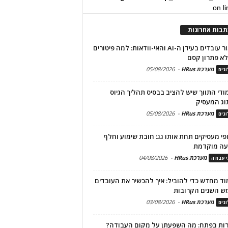
on l
תבות אחרונות
שימור עובדים בעידן ה-AI והאי-וודאות: למה פיטורים
א פתרון קסם
מערכת HRus
-
05/08/2026
גים
מודי התווך שיש להציב בבסיס תהליך הגיוס
וג המעסיק
מערכת HRus
-
05/08/2026
גים
פי מעסיקים תחת אותו גג: חובת שימוע וחלף
עה מוקדמת
מערכת HRus
-
04/08/2026
י עבודה
ד מחדש כדי להוביל: איך להכשיר את העובדים
ש השנים הקרובות
מערכת HRus
-
03/08/2026
גים
ות בפתח: מה השפעתן על מקום העבודה?