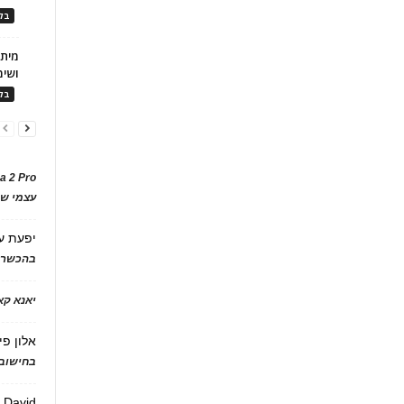
בלו
ושימ
בלו
a 2 Pro
עצמי של
יפעת
ע
בהכשרת
יאנא ק
אלון פי
בחישוב 
David
ע