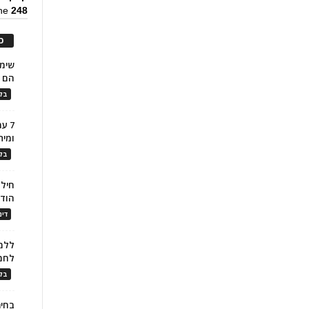
ine
248
כ
הם ל
בלו
7 ע
ומית
בלו
חילו
הוד
דינ
ללמו
לחמ
בלו
בחיר