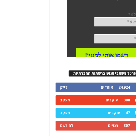
ורטל משאבי אנוש ברשתות החברתיות
24,924
אוהדים
לייק
300
עוקבים
מעקב
47
עוקבים
מעקב
307
מנויים
להירשם