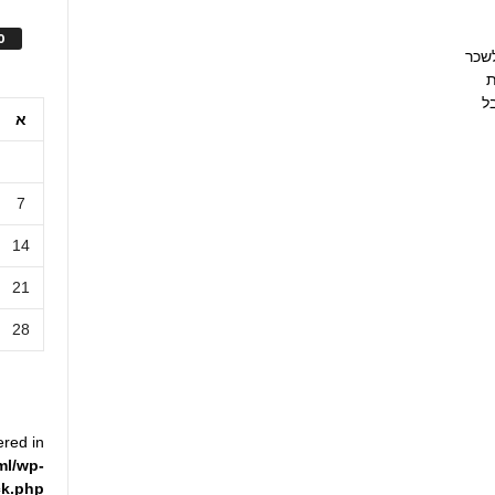
ס
 להסכים לשכר
ת
ל
א
7
14
21
28
ered in
ml/wp-
ck.php