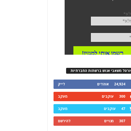
ורטל משאבי אנוש ברשתות החברתיות
24,924
אוהדים
לייק
300
עוקבים
מעקב
47
עוקבים
מעקב
307
מנויים
להירשם