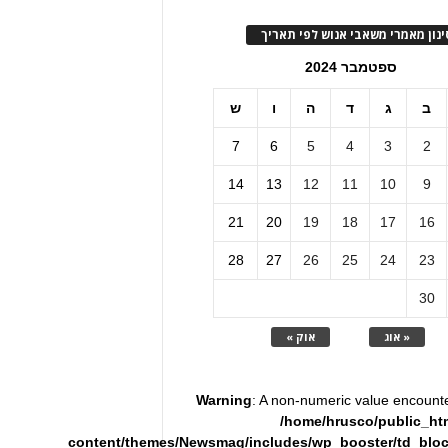
ינון מאמרי משאבי אנוש לפי תאריך
ספטמבר 2024
ב
ג
ד
ה
ו
ש
7
6
5
4
3
2
14
13
12
11
10
9
21
20
19
18
17
16
28
27
26
25
24
23
30
« אוג
אוק »
Warning
: A non-numeric value encount
/home/hrusco/public_ht
content/themes/Newsmag/includes/wp_booster/td_blo