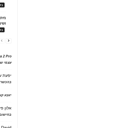
בלו
ושימ
בלו
a 2 Pro
עצמי של
יפעת
ע
בהכשרת
יאנא ק
אלון פי
בחישוב 
David
ע