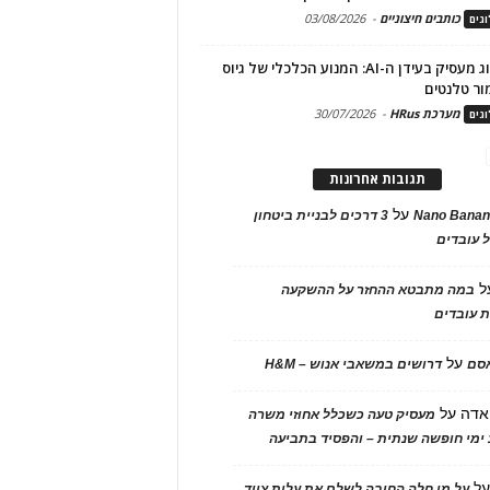
כותבים חיצוניים
-
03/08/2026
גים
מיתוג מעסיק בעידן ה-AI: המנוע הכלכלי של גיוס
ור טלנטים
מערכת HRus
-
30/07/2026
גים
תגובות אחרונות
על
Nano Banan
3 דרכים לבניית ביטחון
 עובדים
ל
במה מתבטא ההחזר על ההשקעה
 עובדים
על
אסם
דרושים במשאבי אנוש – H&M
אדה
על
מעסיק טעה כשכלל אחוזי משרה
ימי חופשה שנתית – והפסיד בתביעה
ל
על מי חלה החובה לשלם את עלות ציוד