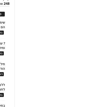
ine
248
כ
הם ל
בלו
7 ע
ומית
בלו
חילו
הוד
דינ
ללמו
לחמ
בלו
בחיר