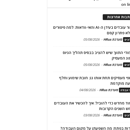
on l
תבות אחרונות
שימור עובדים בעידן ה-AI והאי-וודאות: למה פיטורים
א פתרון קסם
מערכת HRus
-
05/08/2026
גים
מודי התווך שיש להציב בבסיס תהליך הגיוס
וג המעסיק
מערכת HRus
-
05/08/2026
גים
פי מעסיקים תחת אותו גג: חובת שימוע וחלף
עה מוקדמת
מערכת HRus
-
04/08/2026
י עבודה
ד מחדש כדי להוביל: איך להכשיר את העובדים
ש השנים הקרובות
מערכת HRus
-
03/08/2026
גים
ות בפתח: מה השפעתן על מקום העבודה?