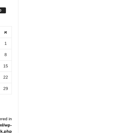
ס
א
1
8
15
22
29
ered in
ml/wp-
ck.php