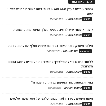
כתבות אחרונות
שימור עובדים בעידן ה-AI והאי-וודאות: למה פיטורים הם לא פתרון
קסם
מערכת HRus
-
05/08/2026
בלוגים
7 עמודי התווך שיש להציב בבסיס תהליך הגיוס ומיתוג המעסיק
מערכת HRus
-
05/08/2026
בלוגים
חילופי מעסיקים תחת אותו גג: חובת שימוע וחלף הודעה מוקדמת
מערכת HRus
-
04/08/2026
דיני עבודה
ללמוד מחדש כדי להוביל: איך להכשיר את העובדים לחמש השנים
הקרובות
מערכת HRus
-
03/08/2026
בלוגים
בחירות בפתח: מה השפעתן על מקום העבודה?
כותבים חיצוניים
-
03/08/2026
בלוגים
מיתוג מעסיק בעידן ה-AI: המנוע הכלכלי של גיוס ושימור טלנטים
מערכת HRus
-
30/07/2026
בלוגים