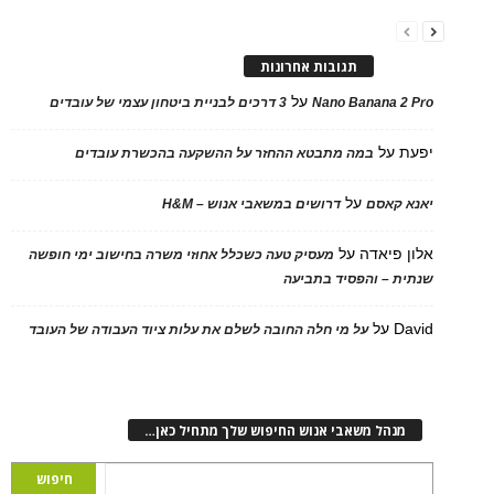
תגובות אחרונות
על
Nano Banana 2 Pro
3 דרכים לבניית ביטחון עצמי של עובדים
יפעת
על
במה מתבטא ההחזר על ההשקעה בהכשרת עובדים
על
יאנא קאסם
דרושים במשאבי אנוש – H&M
אלון פיאדה
על
מעסיק טעה כשכלל אחוזי משרה בחישוב ימי חופשה
שנתית – והפסיד בתביעה
David
על
על מי חלה החובה לשלם את עלות ציוד העבודה של העובד
מנהל משאבי אנוש החיפוש שלך מתחיל כאן…