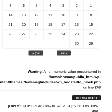
7
6
5
4
3
2
1
14
13
12
11
10
9
8
21
20
19
18
17
16
15
28
27
26
25
24
23
22
30
29
« אוג
אוק »
Warning
: A non-numeric value encountered in
/home/hrusco/public_html/wp-
ntent/themes/Newsmag/includes/wp_booster/td_block.php
on line
248
כתבות אחרונות
שימור עובדים בעידן ה-AI והאי-וודאות: למה פיטורים הם לא פתרון
קסם