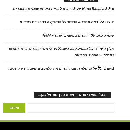
על
Nano Banana 2 Pro
3 דרכים לבניית ביטחון עצמי של עובדים
יפעת
על
במה מתבטא ההחזר על ההשקעה בהכשרת עובדים
על
יאנא קאסם
דרושים במשאבי אנוש – H&M
אלון פיאדה
על
מעסיק טעה כשכלל אחוזי משרה בחישוב ימי חופשה
שנתית – והפסיד בתביעה
David
על
על מי חלה החובה לשלם את עלות ציוד העבודה של העובד
מנהל משאבי אנוש החיפוש שלך מתחיל כאן…