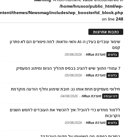
/home/hrusco/public_html/wp-
ntent/themes/Newsmag/includes/wp_booster/td_block.php
on line
248
כתבות אחרונות
שימור עובדים בעידן ה-AI והאי-וודאות: למה פיטורים הם לא פתרון
קסם
מערכת HRus
-
05/08/2026
בלוגים
7 עמודי התווך שיש להציב בבסיס תהליך הגיוס ומיתוג המעסיק
מערכת HRus
-
05/08/2026
בלוגים
חילופי מעסיקים תחת אותו גג: חובת שימוע וחלף הודעה מוקדמת
מערכת HRus
-
04/08/2026
דיני עבודה
ללמוד מחדש כדי להוביל: איך להכשיר את העובדים לחמש השנים
הקרובות
מערכת HRus
-
03/08/2026
בלוגים
בחירות בפתח: מה השפעתן על מקום העבודה?