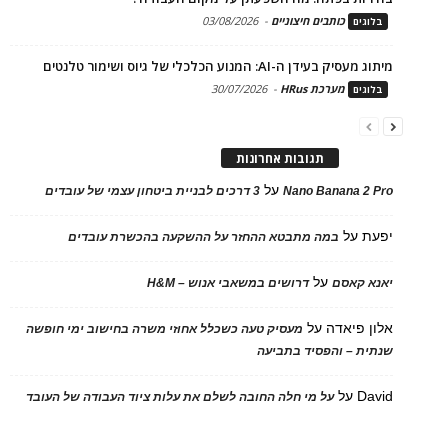
כותבים חיצוניים
-
03/08/2026
בלוגים
מיתוג מעסיק בעידן ה-AI: המנוע הכלכלי של גיוס ושימור טלנטים
מערכת HRus
-
30/07/2026
בלוגים
תגובות אחרונות
על
Nano Banana 2 Pro
3 דרכים לבניית ביטחון עצמי של עובדים
יפעת
על
במה מתבטא ההחזר על ההשקעה בהכשרת עובדים
על
יאנא קאסם
דרושים במשאבי אנוש – H&M
אלון פיאדה
על
מעסיק טעה כשכלל אחוזי משרה בחישוב ימי חופשה
שנתית – והפסיד בתביעה
David
על
על מי חלה החובה לשלם את עלות ציוד העבודה של העובד