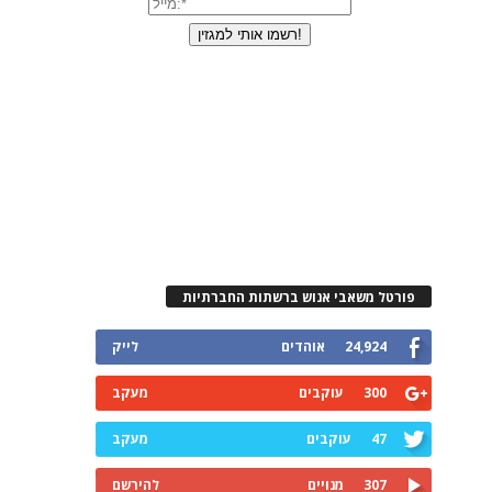
פורטל משאבי אנוש ברשתות החברתיות
24,924
אוהדים
לייק
300
עוקבים
מעקב
47
עוקבים
מעקב
307
מנויים
להירשם