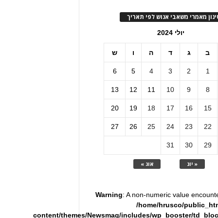
ינון מאמרי משאבי אנוש לפי תאריך
יולי 2024
ב
ג
ד
ה
ו
ש
6
5
4
3
2
1
13
12
11
10
9
8
20
19
18
17
16
15
27
26
25
24
23
22
31
30
29
« יונ
אוג »
Warning
: A non-numeric value encount
/home/hrusco/public_ht
content/themes/Newsmag/includes/wp_booster/td_blo