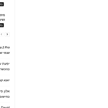
בלו
ושימ
בלו
a 2 Pro
עצמי של
יפעת
ע
בהכשרת
יאנא ק
אלון פי
בחישוב 
David
ע