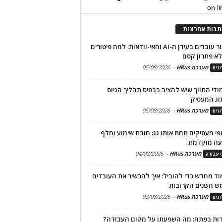
on l
תבות אחרונות
שימור עובדים בעידן ה-AI והאי-וודאות: למה פיטורים
א פתרון קסם
מערכת HRus
-
05/08/2026
גים
מודי התווך שיש להציב בבסיס תהליך הגיוס
וג המעסיק
מערכת HRus
-
05/08/2026
גים
פי מעסיקים תחת אותו גג: חובת שימוע וחלף
עה מוקדמת
מערכת HRus
-
04/08/2026
י עבודה
ד מחדש כדי להוביל: איך להכשיר את העובדים
ש השנים הקרובות
מערכת HRus
-
03/08/2026
גים
ות בפתח: מה השפעתן על מקום העבודה?