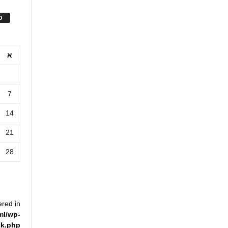
ס
א
7
14
21
28
ered in
ml/wp-
ck.php