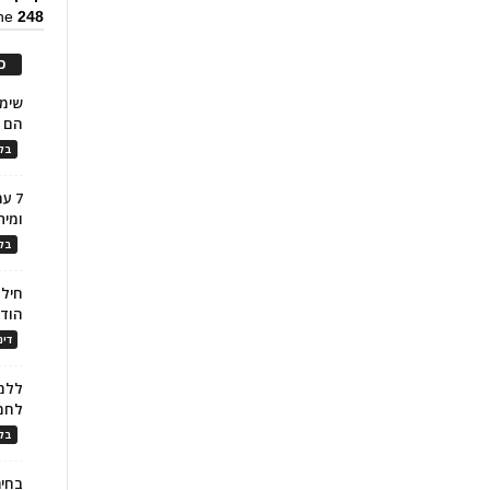
ine
248
כ
הם ל
בלו
7 ע
ומית
בלו
חילו
הוד
דינ
ללמו
לחמ
בלו
בחיר