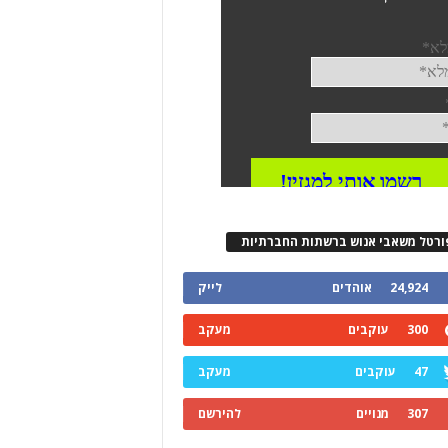
ורטל משאבי אנוש ברשתות החברתיות
24,924
אוהדים
לייק
300
עוקבים
מעקב
47
עוקבים
מעקב
307
מנויים
להירשם