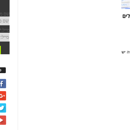
לים
ה יש
פ