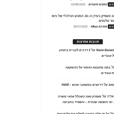
כותבים חיצוניים
-
03/08/2026
גים
מיתוג מעסיק בעידן ה-AI: המנוע הכלכלי של גיוס
ור טלנטים
מערכת HRus
-
30/07/2026
גים
תגובות אחרונות
על
Nano Banan
3 דרכים לבניית ביטחון
 עובדים
ל
במה מתבטא ההחזר על ההשקעה
 עובדים
על
אסם
דרושים במשאבי אנוש – H&M
אדה
על
מעסיק טעה כשכלל אחוזי משרה
ימי חופשה שנתית – והפסיד בתביעה
ל
על מי חלה החובה לשלם את עלות ציוד