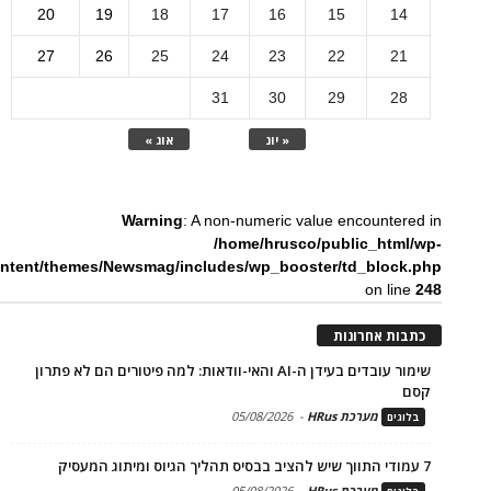
20
19
18
17
16
15
14
27
26
25
24
23
22
21
31
30
29
28
« יונ
אוג »
Warning
: A non-numeric value encountered in
/home/hrusco/public_html/wp-
ntent/themes/Newsmag/includes/wp_booster/td_block.php
on line
248
כתבות אחרונות
שימור עובדים בעידן ה-AI והאי-וודאות: למה פיטורים הם לא פתרון
קסם
מערכת HRus
-
05/08/2026
בלוגים
7 עמודי התווך שיש להציב בבסיס תהליך הגיוס ומיתוג המעסיק
מערכת HRus
-
05/08/2026