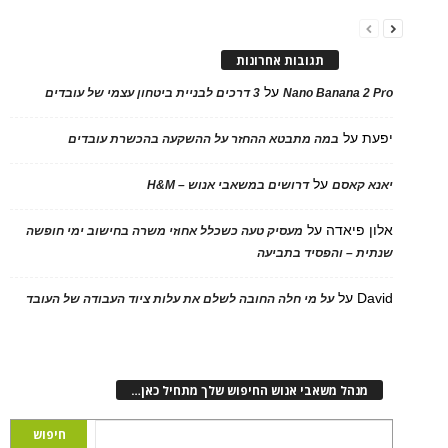
תגובות אחרונות
על
Nano Banana 2 Pro
3 דרכים לבניית ביטחון עצמי של עובדים
יפעת
על
במה מתבטא ההחזר על ההשקעה בהכשרת עובדים
על
יאנא קאסם
דרושים במשאבי אנוש – H&M
אלון פיאדה
על
מעסיק טעה כשכלל אחוזי משרה בחישוב ימי חופשה
שנתית – והפסיד בתביעה
David
על
על מי חלה החובה לשלם את עלות ציוד העבודה של העובד
מנהל משאבי אנוש החיפוש שלך מתחיל כאן…