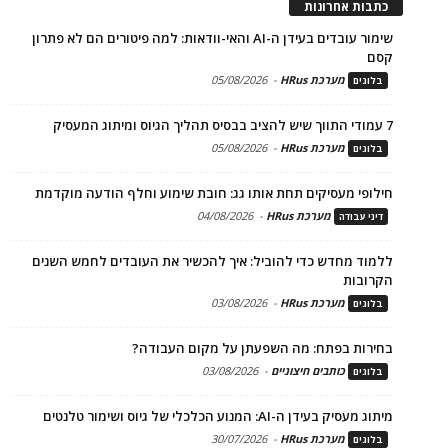
כתבות אחרונות
שימור עובדים בעידן ה-AI והאי-וודאות: למה פיטורים הם לא פתרון
קסם
מערכת HRus
-
05/08/2026
בלוגים
7 עמודי התווך שיש להציב בבסיס תהליך הגיוס ומיתוג המעסיק
מערכת HRus
-
05/08/2026
בלוגים
חילופי מעסיקים תחת אותו גג: חובת שימוע וחלף הודעה מוקדמת
מערכת HRus
-
04/08/2026
דיני עבודה
ללמוד מחדש כדי להוביל: איך להכשיר את העובדים לחמש השנים
הקרובות
מערכת HRus
-
03/08/2026
בלוגים
בחירות בפתח: מה השפעתן על מקום העבודה?
כותבים חיצוניים
-
03/08/2026
בלוגים
מיתוג מעסיק בעידן ה-AI: המנוע הכלכלי של גיוס ושימור טלנטים
מערכת HRus
-
30/07/2026
בלוגים