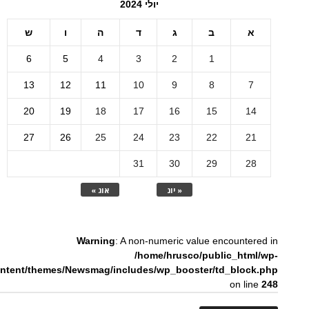
יולי 2024
א
ב
ג
ד
ה
ו
ש
6
5
4
3
2
1
13
12
11
10
9
8
7
20
19
18
17
16
15
14
27
26
25
24
23
22
21
31
30
29
28
« יונ
אוג »
Warning
: A non-numeric value encountered in
/home/hrusco/public_html/wp-
ntent/themes/Newsmag/includes/wp_booster/td_block.php
on line
248