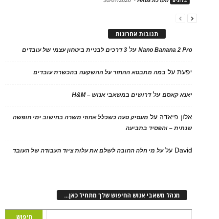
בלוגים
תגובות אחרונות
על
Nano Banana 2 Pro
3 דרכים לבניית ביטחון עצמי של עובדים
יפעת
על
במה מתבטא ההחזר על ההשקעה בהכשרת עובדים
על
יאנא קאסם
דרושים במשאבי אנוש – H&M
אלון פיאדה
על
מעסיק טעה כשכלל אחוזי משרה בחישוב ימי חופשה
שנתית – והפסיד בתביעה
David
על
על מי חלה החובה לשלם את עלות ציוד העבודה של העובד
מנהל משאבי אנוש החיפוש שלך מתחיל כאן…