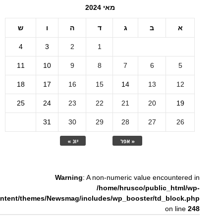
מאי 2024
א
ב
ג
ד
ה
ו
ש
4
3
2
1
11
10
9
8
7
6
5
18
17
16
15
14
13
12
25
24
23
22
21
20
19
31
30
29
28
27
26
« אפר
יונ »
Warning
: A non-numeric value encountered in
/home/hrusco/public_html/wp-
ntent/themes/Newsmag/includes/wp_booster/td_block.php
on line
248