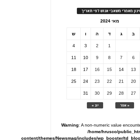
ינון מאמרי משאבי אנוש לפי תאריך
מאי 2024
ב
ג
ד
ה
ו
ש
4
3
2
1
11
10
9
8
7
6
18
17
16
15
14
13
25
24
23
22
21
20
31
30
29
28
27
« אפר
יונ »
Warning
: A non-numeric value encount
/home/hrusco/public_ht
content/themes/Newsmag/includes/wp_booster/td_blo