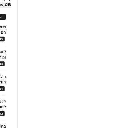
ine
248
כ
הם ל
בלו
7 ע
ומית
בלו
חילו
הוד
דינ
ללמו
לחמ
בלו
בחיר