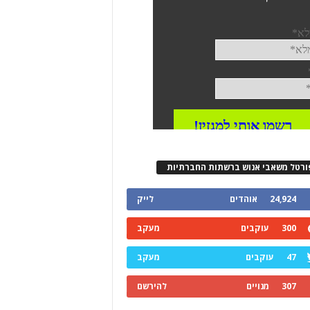
ורטל משאבי אנוש ברשתות החברתיות
24,924
אוהדים
לייק
300
עוקבים
מעקב
47
עוקבים
מעקב
307
מנויים
להירשם