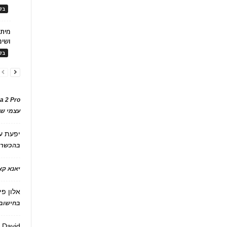
בלו
ושימ
בלו
a 2 Pro
עצמי של
יפעת
ע
בהכשרת
יאנא ק
אלון פי
בחישוב 
David
ע