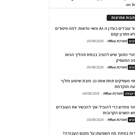
on l
תבות אחרונות
שימור עובדים בעידן ה-AI והאי-וודאות: למה פיטורים
א פתרון קסם
מערכת HRus
-
05/08/2026
גים
מודי התווך שיש להציב בבסיס תהליך הגיוס
וג המעסיק
מערכת HRus
-
05/08/2026
גים
פי מעסיקים תחת אותו גג: חובת שימוע וחלף
עה מוקדמת
מערכת HRus
-
04/08/2026
י עבודה
ד מחדש כדי להוביל: איך להכשיר את העובדים
ש השנים הקרובות
מערכת HRus
-
03/08/2026
גים
ות בפתח: מה השפעתן על מקום העבודה?