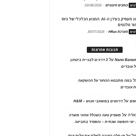
כותבים חיצוניים
-
03/08/2026
גים
מיתוג מעסיק בעידן ה-AI: המנוע הכלכלי של גיוס
ור טלנטים
מערכת HRus
-
30/07/2026
גים
תגובות אחרונות
על
Nano Banan
3 דרכים לבניית ביטחון
 עובדים
ל
במה מתבטא ההחזר על ההשקעה
 עובדים
על
אסם
דרושים במשאבי אנוש – H&M
אדה
על
מעסיק טעה כשכלל אחוזי משרה
ימי חופשה שנתית – והפסיד בתביעה
ל
על מי חלה החובה לשלם את עלות ציוד