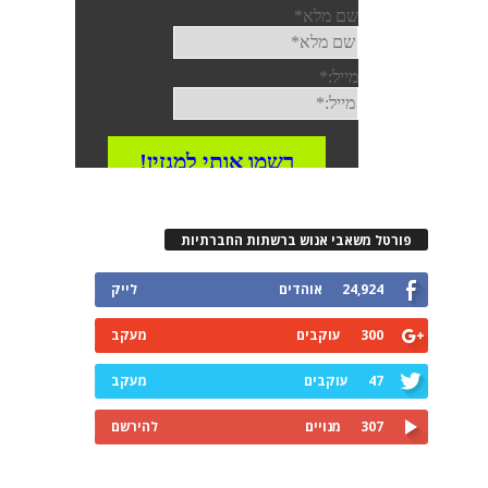
פורטל משאבי אנוש ברשתות החברתיות
24,924
אוהדים
לייק
300
עוקבים
מעקב
47
עוקבים
מעקב
307
מנויים
להירשם