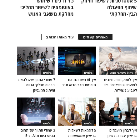
5 אסטרטגיות לשיפור וחיזוק
13 דרכים לשימוש
שיתוף הפעולה
באוטומציה לשיפור תהליכי
הבין-מחלקתי
מחלקת משאבי האנוש
מאמרים קשורים
עוד מאותו הכותב
ניהול משאבי אנוש
בלוגים
בלוגים
איך לספק חוויה חיובית
איך AI משדרגת את
7 עמודי התווך שיש להציב
למועמד פוטנציאלי בלי
תוכניות חבר מביא חבר
בבסיס תהליך הגיוס
לטבוע בשאלות
ומיתוג המעסיק
בלוגים
בלוגים
בלוגים
איך לבחון מועמדים
5 דוגמאות לשאלות
3 עמודי התווך של תחום
בריאיון עבודה בעידן
בריאיון שמאפשרות
הגיוס בעזרת AI, ב-5