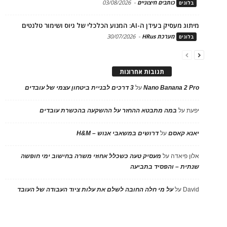
כותבים חיצוניים
-
03/08/2026
בלוגים
מיתוג מעסיק בעידן ה-AI: המנוע הכלכלי של גיוס ושימור טלנטים
מערכת HRus
-
30/07/2026
בלוגים
תגובות אחרונות
Nano Banana 2 Pro
על
3 דרכים לבניית ביטחון עצמי של עובדים
יפעת
על
במה מתבטא ההחזר על ההשקעה בהכשרת עובדים
יאנא קאסם
על
דרושים במשאבי אנוש – H&M
אלון פיאדה
על
מעסיק טעה כשכלל אחוזי משרה בחישוב ימי חופשה
שנתית – והפסיד בתביעה
David
על
על מי חלה החובה לשלם את עלות ציוד העבודה של העובד