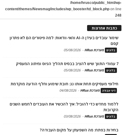
/home/hrusco/public_html/wp-
content/themes/Newsmag/includes/wp_booster/td_block.php
on line
248
כתבות אחרונות
שימור עובדים בעידן ה-AI והאי-וודאות: למה פיטורים הם לא פתרון
קסם
מערכת HRus
-
05/08/2026
בלוגים
7 עמודי התווך שיש להציב בבסיס תהליך הגיוס ומיתוג המעסיק
מערכת HRus
-
05/08/2026
בלוגים
חילופי מעסיקים תחת אותו גג: חובת שימוע וחלף הודעה מוקדמת
מערכת HRus
-
04/08/2026
דיני עבודה
ללמוד מחדש כדי להוביל: איך להכשיר את העובדים לחמש השנים
הקרובות
מערכת HRus
-
03/08/2026
בלוגים
בחירות בפתח: מה השפעתן על מקום העבודה?