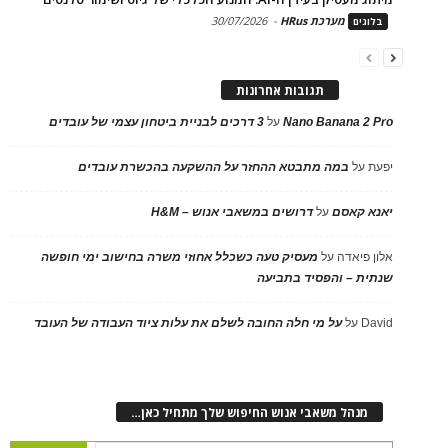
מערכת HRus
-
30/07/2026
בלוגים
תגובות אחרונות
Nano Banana 2 Pro
על
3 דרכים לבניית ביטחון עצמי של עובדים
יפעת
על
במה מתבטא ההחזר על ההשקעה בהכשרת עובדים
יאנא קאסם
על
דרושים במשאבי אנוש – H&M
אלון פיאדה
על
מעסיק טעה כשכלל אחוזי משרה בחישוב ימי חופשה
שנתית – והפסיד בתביעה
David
על
על מי חלה החובה לשלם את עלות ציוד העבודה של העובד
מנהל משאבי אנוש החיפוש שלך מתחיל כאן…