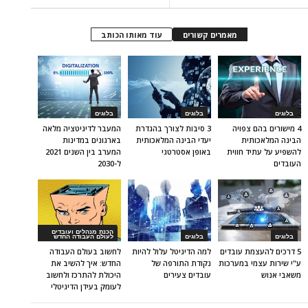
מאמרים קשורים
עוד מאותו הכותב
בלוגים
בלוגים
בלוגים
4 מישורים בהם צפויה
3 סיבות לצורך בהגדרת
המעבר לדיגיטציה מלאה
הבינה המלאכותית
יעדי הבינה המלאכותית
בארגונים במדינות
להשפיע על עתיד חווית
באופן אסטרטגי
המערב בין השנים 2021
העובדים
ל-2030
הכנת מנהלים ועובדים
בלוגים
בלוגים
לעולם העבודה החדש
5 דרכים להעצמת עובדים
למה הדיגיטל עלול להיות
לחשוב בעולם העבודה
ע"י שירות עצמי במערכות
נקודת התורפה של
החדש: איך להשיב את
משאבי אנוש
עובדים צעירים
היכולת להתרכז ולחשוב
לעומק בעידן הדיגיטלי