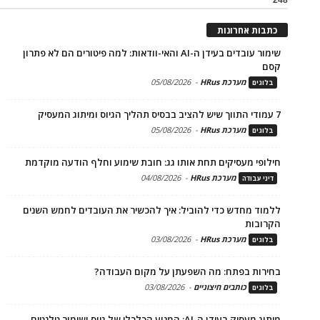
כתבות אחרונות
שימור עובדים בעידן ה-AI והאי-וודאות: למה פיטורים הם לא פתרון
קסם
מערכת HRus
-
05/08/2026
בלוגים
7 עמודי התווך שיש להציב בבסיס תהליך הגיוס ומיתוג המעסיק
מערכת HRus
-
05/08/2026
בלוגים
חילופי מעסיקים תחת אותו גג: חובת שימוע וחלף הודעה מוקדמת
מערכת HRus
-
04/08/2026
דיני עבודה
ללמוד מחדש כדי להוביל: איך להכשיר את העובדים לחמש השנים
הקרובות
מערכת HRus
-
03/08/2026
בלוגים
בחירות בפתח: מה השפעתן על מקום העבודה?
כותבים חיצוניים
-
03/08/2026
בלוגים
מיתוג מעסיק בעידן ה-AI: המנוע הכלכלי של גיוס ושימור טלנטים