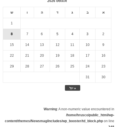
אוגוסט 2026
א
ב
ג
ד
ה
ו
ש
1
8
7
6
5
4
3
2
15
14
13
12
11
10
9
22
21
20
19
18
17
16
29
28
27
26
25
24
23
31
30
« יול
Warning
: A non-numeric value encountered in
/home/hrusco/public_html/wp-
content/themes/Newsmag/includes/wp_booster/td_block.php
on line
248