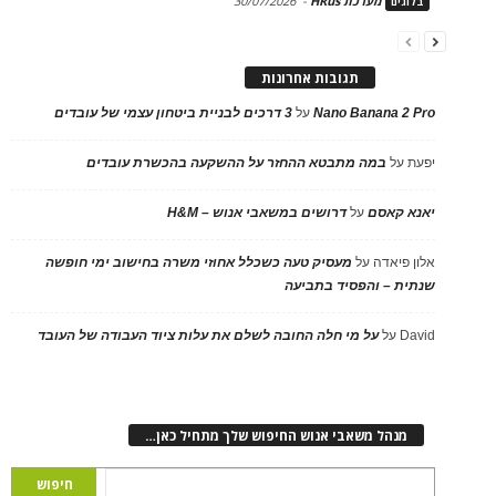
מערכת HRus
-
30/07/2026
בלוגים
תגובות אחרונות
Nano Banana 2 Pro
על
3 דרכים לבניית ביטחון עצמי של עובדים
יפעת
על
במה מתבטא ההחזר על ההשקעה בהכשרת עובדים
יאנא קאסם
על
דרושים במשאבי אנוש – H&M
אלון פיאדה
על
מעסיק טעה כשכלל אחוזי משרה בחישוב ימי חופשה
שנתית – והפסיד בתביעה
David
על
על מי חלה החובה לשלם את עלות ציוד העבודה של העובד
מנהל משאבי אנוש החיפוש שלך מתחיל כאן…