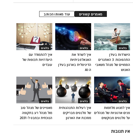
מאמרים קשורים
עוד מאותו הכותב
בלוגים
בלוגים
בלוגים
הישרדות בעידן
איך לשרוד את
איך להתמודד עם
התהפוכות: 3 האתגרים
האנאלפביתיוּת
היעדרויות תכופות של
הסמויים של מנהל משאבי
הדיגיטלית בארגון בעידן
עובדים
האנוש
ה-AI
בלוגים
בלוגים
בלוגים
איך למנוע מלחמות
איך רעילות התנהגותית
מאפיינים של מנהל טוב
פנים-ארגוניות של מנהלים
של טלנטים מבריקים
מול מנהל רע בתקופה
על טלנטים מבוקשים
מסכנת את הארגון
הנוכחית ובמבט ל-2031
אין תגובות