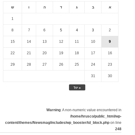
א
ב
ג
ד
ה
ו
ש
1
8
7
6
5
4
3
2
15
14
13
12
11
10
9
22
21
20
19
18
17
16
29
28
27
26
25
24
23
31
30
« יול
Warning
: A non-numeric value encountered in
/home/hrusco/public_html/wp-
content/themes/Newsmag/includes/wp_booster/td_block.php
on line
248