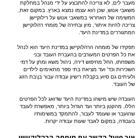
מעבר לים, לא צריכה להתבצע על ידי מנהל במחלקת
משאבי אנוש, שכן הוא עצמו נמצא בארץ. במקום זאת,
המשימה של האחראי במשאבי אנוש על רילוקיישן
צריכה להיות איתור, מיון ובחירה של מומחי רהלוקיישן
המתגוררים במדינת היעד.
תפקידו של מומחה הרהלוקיישן במדינת היעד הוא לנהל
את כל הפרטים המעורבים בהעברת העובד ובני
משפחתו, החל מחיפוש דירה, ניהול משא ומתן על דמי
השכירות וכד' ועד מציאת בתי ספר מתאימים לילדים
ולעיתים גם סיוע בקבלת רישיון עבודה עבור בן\בת הזוג
של העובד.
העובדה שיש מישהו במדינת היעד שדואג לכל הפרטים
הללו, מהקטן ביותר ועד הגדול ביותר, מאפשרת לעובד
שהועבר או שעומד לעבור, להתמקד במשימותיו
בעבודה, במקום לאבד שעות עבודה יקרות.
איך פועל הקשר עם מומחה הרהלוקיישן