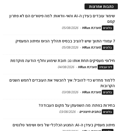
כתבות אחרונות
שימור עובדים בעידן ה-AI והאי-וודאות: למה פיטורים הם לא פתרון
קסם
מערכת HRus
-
05/08/2026
בלוגים
7 עמודי התווך שיש להציב בבסיס תהליך הגיוס ומיתוג המעסיק
מערכת HRus
-
05/08/2026
בלוגים
חילופי מעסיקים תחת אותו גג: חובת שימוע וחלף הודעה מוקדמת
מערכת HRus
-
04/08/2026
דיני עבודה
ללמוד מחדש כדי להוביל: איך להכשיר את העובדים לחמש השנים
הקרובות
מערכת HRus
-
03/08/2026
בלוגים
בחירות בפתח: מה השפעתן על מקום העבודה?
כותבים חיצוניים
-
03/08/2026
בלוגים
מיתוג מעסיק בעידן ה-AI: המנוע הכלכלי של גיוס ושימור טלנטים