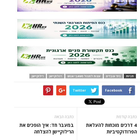
תגיות
ניוד עובדים
עצות למנהל משאבי אנוש
רהלוקיישן
רילוקיישן
Twitter
Facebook
כתבה קודמת
כתבה הבאה
4 דרכים מוכחות להעלאת
במעבר חד: איך הופכים את
הפרודוקטיביות
הרילוקיישן להצלחה