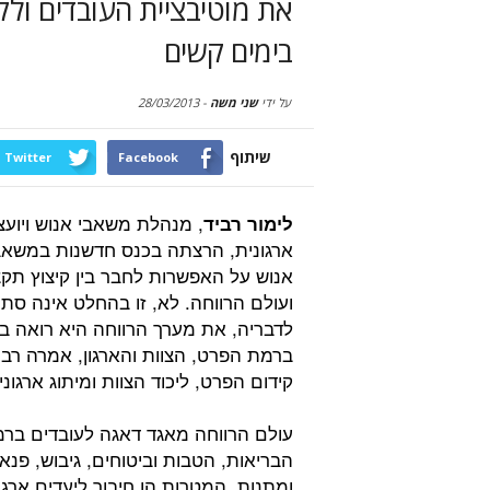
את מוטיבציית העובדים ולק
בימים קשים
על ידי
שני משה
-
28/03/2013
שיתוף
Twitter
Facebook
, מנהלת משאבי אנוש ויוע
לימור רביד
ארגונית, הרצתה בכנס חדשנות במשאב
אנוש על האפשרות לחבר בין קיצוץ תקצ
ועולם הרווחה. לא, זו בהחלט אינה סתי
לדבריה, את מערך הרווחה היא רואה בנ
ברמת הפרט, הצוות והארגון, אמרה רבי
קידום הפרט, ליכוד הצוות ומיתוג ארגוני.
עולם הרווחה מאגד דאגה לעובדים בר
הבריאות, הטבות וביטוחים, גיבוש, פנאי
ומתנות. המטרות הן חיבור ליעדים ארגונ