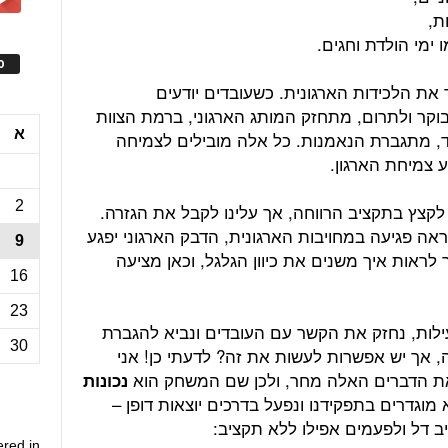
ת,
 ימי הולדת וחגים.
ס
 את הלכידות הארגונית. כשעובדים יודעים
קר ולתרום, מתחזק המותג הארגוני, ברמת הצוות
א
בד, מתגברת הנאמנות. כל אלה מובילים לצמיחה
 צמיחת הארגון.
2
 לקצץ בתקציב הרווחה, אך עלינו לקבל את הגזרה.
אה פגיעה במחויבות הארגונית, הדבק הארגוני יפגע
9
לראות איך משנים את כיוון הגלגל, וכאן מציעה
16
23
ילות, נחזק את הקשר עם העובדים ונביא להגברת
30
, אך יש אפשרות לעשות את זה? לדעתי כן! אני
 את הדברים האלה מחר, ולכן שם המשחק הוא
נכונות
מוגדרים בתפקידנו ונפעל בדרכים יוצאות דופן –
ב דל ולפעמים אפילו ללא תקציב:
ered in