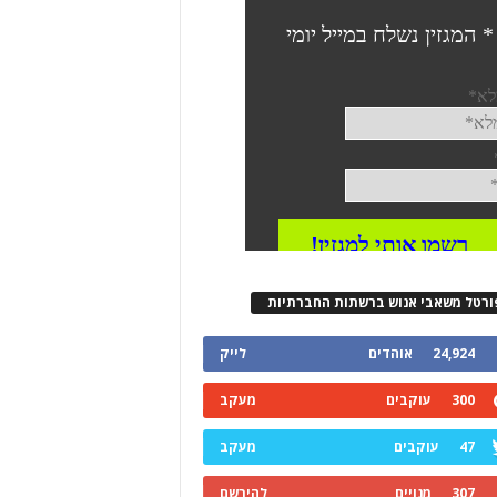
ורטל משאבי אנוש ברשתות החברתיות
24,924
אוהדים
לייק
300
עוקבים
מעקב
47
עוקבים
מעקב
307
מנויים
להירשם