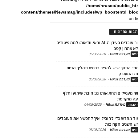
/home/hrusco/public_ht
content/themes/Newsmag/includes/wp_booster/td_blo
on l
תבות אחרונות
שימור עובדים בעידן ה-AI והאי-וודאות: למה פיטורים
א פתרון קסם
מערכת HRus
-
05/08/2026
גים
מודי התווך שיש להציב בבסיס תהליך הגיוס
וג המעסיק
מערכת HRus
-
05/08/2026
גים
פי מעסיקים תחת אותו גג: חובת שימוע וחלף
עה מוקדמת
מערכת HRus
-
04/08/2026
י עבודה
ד מחדש כדי להוביל: איך להכשיר את העובדים
ש השנים הקרובות
מערכת HRus
-
03/08/2026
גים