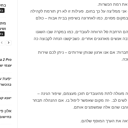
 את רמת הכשרות.
בחיר
אני ממליצה על כך בחום. פעילות זו לא רק תורמת לקהילה
בלו
במקום מסוים, כמו לאחרונה בשיפוץ בבית אבות – כולם
ושימ
הם הרחבת סל הרווחה לעובדים, כמו במקרה שבו השגנו
בלו
ה אנשים מארגונים אחרים. כשביקשנו הנחה לקבוצה כה
ברות: אם אנו ארגון שנותן שירותים – ניתן לכם שירות
כה.
a 2 Pro
עצמי של
יפעת
ע
בהכשרת
ה מעולה לתת מהעובדים תוכן מעצמם, שיפור הגינה –
יאנא ק
ך לשים לב. -זה מקום שאפשר ליפול בו. אם ההנהלה תבחר
אהבו שהם אלה שמשפצים אותם.
אלון פי
בחישוב 
ראה את הערך המוסף שלהם.