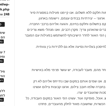
ml/wp-
ck.php
ות חלקם ללא תשלום. אנו קיימנו פעילות במסגרת סיור
ine
248
ארגוני – יצירתיות בבתים עצמם, ויישומה בארגון.
ם בתשלום וחלקם בחינם, והגעה אליהם ברכבי החברה.
כ
ים שהארגון צריך: מקרן רכבים, ואנו מנהלי משא צריכים
ין הפי האוור לחדר הישיבותף להשתמש בפעילות עם המגבר
הם ל
בלו
חיסכון בעלויות נסיעה אלא גם ללכידות בין צוותית.
7 ע
ומית
בלו
אחד מהם, מעבר לעבודה, יש עושר פנימי מלא באישיות
חילו
הוד
ם. אנו שמים אותם במקום שבו נתייחס אליהם לא רק
דינ
חברה שלמו חובב צילום, ארגנו קבוצות צילום ועשינו
ללמו
כות שהעובדים יצרו.
לחמ
, אוכל, מוסיקה ועוד. עשינו הפי האוור במקום העבודה, כל
בלו
הכשרות, שחשובה מאוד לחלק מהעובדים, פתרנו