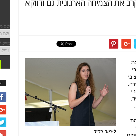
רב את הצמיחה הארגונית גם ודווקא
צת
י
יבי
רה.
פ
וי
ד.
מת
לימור רביד
יים,