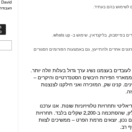
David
ע
 לשימוש בהם בעתיד.
העבודה 
מ
כ
סבוק, בליקנדאין, שימוש ב- whats up.
רגונים אחרים ולהתייעץ, גם באמצעות הפורומים הסגורים
ובדים בעצמנו נשיג ערך גדול בעלות זולה יותר.
ממארזי הפירות היבשים הסטנדרטיים והיקרים –
ים. קנינו שק, המזכירה ואני חילקנו לצנצנות
ה.
יטי ותחרויות טלוויזיוניות שונות. אנו ערכנו
פעילות דומה לזו שנעשתה במרוץ למיליון, שהסתכמה ב-2,200 שקלים בלבד. תחרויות
 נכון, יוצאים מרמת הפרט – ממשיכים לצוות
ף רב.