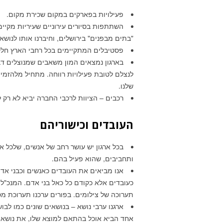
פעילויות בפארקים במקום שכירת מקום.
השתתפות בסיורים עירוניים שעיריות מקיימ
"בתים מבפנים" בירושלים, וחיברנו אותו לנושא 
פסטיבלים המתקיימים בכל רחבי הארץ חלק
בארגון נמצאים המון משאבים שמנוצלים דבר
לנצלם לטובת פעילויות רווחה. מתחיל מלהזמ
שלנו.
רכבים – הציוות לרכבי החברה יביא לא רק ל
העובדים וכישוריהם
בכל ארגון יש עושר רחב של אנשים, שלכל 
ותחביבים, שהוא פעיל בהם.
אנו מביאים את העובדים כאנשים וכבני אד
כעובדים אלא כקודם כל כאל בני אדם. המנכ"ל ב
תערוכה של צילומים. בפורים ערכנו תערוכת מס
ארגנו ערבי נושא – בנושאים שונים כמו לבוש
אחד הביא אוכל בהתאם למוצא שלו, את נושא 