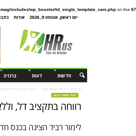
mag/includes/wp_booster/td_single_template_vars.php
on line
67
יום ראשון, אוגוסט 9, 2026
אודות
כתבו 
חדשות
דעות
ברנז'ה
דף הבית
ניהול משאבי אנוש
רווחה בתקציב דל, וללא תקצי
ניהול משאבי אנוש
רווחה בתקציב דל, ולל
לימור רביד הציגה בכנס חד