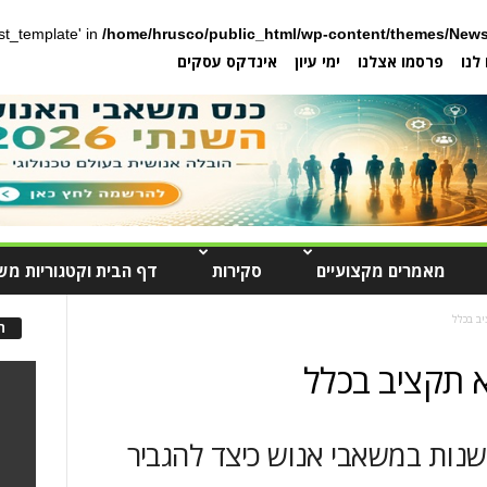
post_template' in
/home/hrusco/public_html/wp-content/themes/News
לנו
פרסמו אצלנו
ימי עיון
אינדקס עסקים
מאמרים מקצועיים
סקירות
דף הבית וקטגוריות מש
ב בכלל
ה
א תקציב בכלל
שנות במשאבי אנוש כיצד להגביר