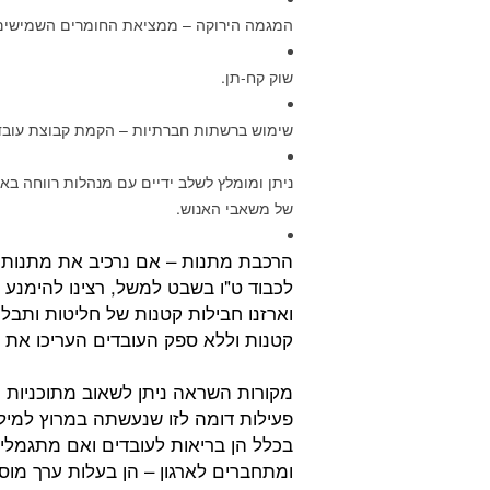
המגמה הירוקה – ממציאת החומרים השמישים
שוק קח-תן.
שימוש ברשתות חברתיות – הקמת קבוצת עובדים בפיי
ניתן ומומלץ לשלב ידיים עם מנהלות רווחה בא
של משאבי האנוש.
הרכבת מתנות – אם נרכיב את מתנות לע
לכבוד ט"ו בשבט למשל, רצינו להימנע 
וארזנו חבילות קטנות של חליטות ותבלינ
קטנות וללא ספק העובדים העריכו את ז
מקורות השראה ניתן לשאוב מתוכניות ריאל
בכלל הן בריאות לעובדים ואם מתגמלים
ומתחברים לארגון – הן בעלות ערך מוס