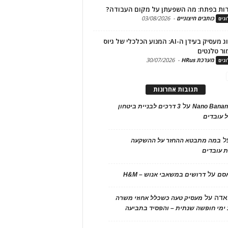
ות בפתח: מה השפעתן על מקום העבודה?
כותבים חיצוניים
-
03/08/2026
גים
מיתוג מעסיק בעידן ה-AI: המנוע הכלכלי של גיוס
ור טלנטים
מערכת HRus
-
30/07/2026
גים
תגובות אחרונות
על
Nano Banan
3 דרכים לבניית ביטחון
 עובדים
ל
במה מתבטא ההחזר על ההשקעה
 עובדים
על
אסם
דרושים במשאבי אנוש – H&M
אדה
על
מעסיק טעה כשכלל אחוזי משרה
ימי חופשה שנתית – והפסיד בתביעה