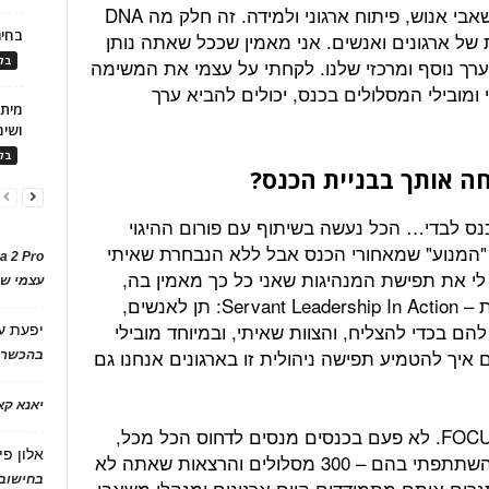
פורומים ללמידת עמיתים של מנהלי משאבי אנוש, פיתוח ארגוני ולמידה. זה חלק מה DNA
בחיר
של ארגונים ואנשים. אני מאמין שככל שאתה נותן
ך נוסף ומרכזי שלנו. לקחתי על עצמי את המשימה
בלו
י ומובילי המסלולים בכנס, יכולים להביא ערך
ושימ
בלו
ה אותך בבניית הכנס?
כנס לבדי… הכל נעשה בשיתוף עם פורום ההיגוי
 "המנוע" שמאחורי הכנס אבל ללא הנבחרת שאיתי
a 2 Pro
לי את תפישת המנהיגות שאני כל כך מאמין בה,
עצמי של
במיוחד בזמנים של שינויים וחוסר וודאות – Servant Leadership In Action: תן לאנשים,
ם בכדי להצליח, והצוות שאיתי, ובמיוחד מובילי
יפעת
ע
 איך להטמיע תפישה ניהולית זו בארגונים אנחנו גם
בהכשרת
יאנא ק
מה שהנחה אותנו בבניית הכנס היה FOCUS. לא פעם בכנסים מנסים לדחוס הכל מכל,
אלון פי
וזה מזכיר לי את אחד מכנסי ה ATD שהשתתפתי בהם – 300 מסלולים והרצאות שאתה לא
בחישוב 
גרים איתם מתמודדים היום ארגונים ומנהלי משאבי