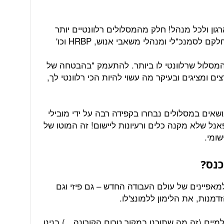
 לכל ארגון ולכל מנהל! חלק מהמסלולים רלוונטיים יותר
 לסמנכ"לי ומנהלי משאבי אנוש, HRBP וכו'
מסלול שרלוונטי לו ביותר. להתעמק "בהבטחה של
ם ומציגים ובעיקר מה עשוי להיות הכי רלוונטי לך,
שאים במסלולים נבחרו בקפידה רבה על ידי מובילי
נל שלא מקנה כלים ורעיונות ליישום! זה המוטו של
שומי.
כנס?
אפיינים של עולם העבודה החדש – גם פיזי וגם
מנות, את הלימון ללמונצ'לו.
נחית 1-2 מומחים עולמיים (זה מה שתוכנן במקור טרום הקורונה…) בנינו