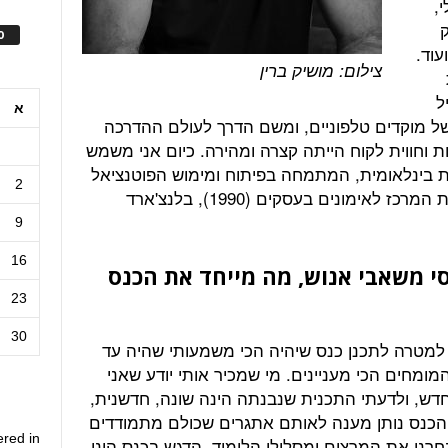
,
ק
ס
עוד.
צילום: מושיק ברין
ל
א
של מוקדים טלפוניים, ומשם הדרך לעולם ההדרכה
ות וחווית לקוח הייתה קצרה ומהירה. כיום אני משמש
ית בינלאומית, המתמחה בפיתוח ומימוש הפוטנציאל
2
הגלום בארגונים ואנשים. בקבוצה יש את המרכז לאימונים בעסקים (1990), בלנצ'ארד
9
16
י משאבי אנוש, מה מייחד את הכנס
23
30
למטרה לתכנן כנס שיהיה הכי משמעותי שהיה עד
מומחים הכי מעניינים. מי שמכיר אותי יודע שאני
ש, ולדעתי התכנית שנבנתה הינה שונה, חדשנית,
. הכנס נותן מענה לאותם אתגרים שכולם מתמודדים
ered in
רנו את המרצים ומסלולי הלימוד. הדגש בכנס הינו