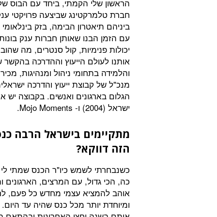
הראשון שלי הקמתי, ביחד עם הבוס שלי
חברת טלמרקטינג שביצעה פרויקטי ענ
ביניהם תיאטרון הבימה, בזק בינלאומי ו
עם הזמן הבנו שאותן חברות ענק בונות
יכולות פנימיות, קול סנטרים, מה שהובי
אותנו לעולם הייעוץ וההדרכה בהקשר 
והלמידה בתחומי ניהול ומנהיגות, מכיר
מנכ"ל של קבוצת ייעוץ והדרכה ישראל
ישראל (2004) ו- Mojo Moments.
מתקיימים בישראל הרבה כנס
הזה דווקא?
כשנבחרתי לשמש כיו"ר הכנס שמתי לי 
כה, הכי גדול, עם המרצים, הארגונים וה
אוהב להמציא עצמי מחדש כל פעם, לחד
ומיוחדת יותר מכל כנס שהיה עד היום
איתם בשנה וחצי האחרונות ובהתאם בח