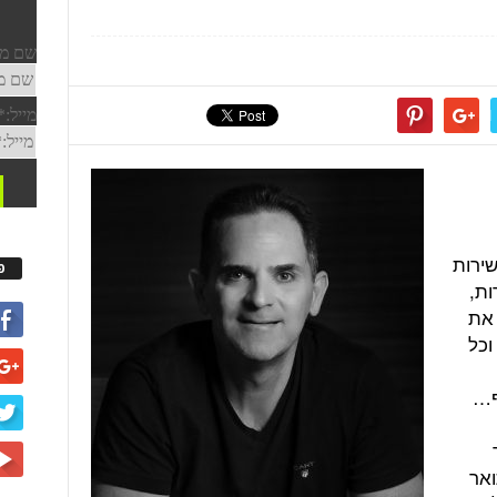
ירות
פ
ות,
 את
וכל
ף…
ואר