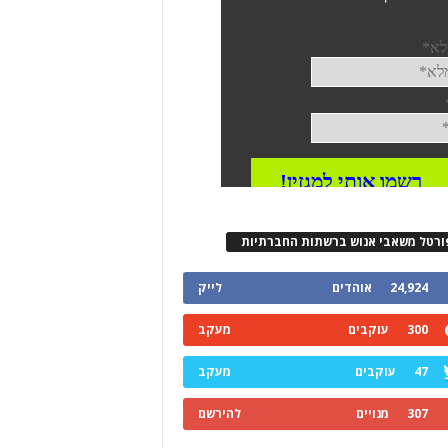
ורטל משאבי אנוש ברשתות החברתיות
24,924
אוהדים
לייק
300
עוקבים
מעקב
47
עוקבים
מעקב
307
מנויים
להירשם