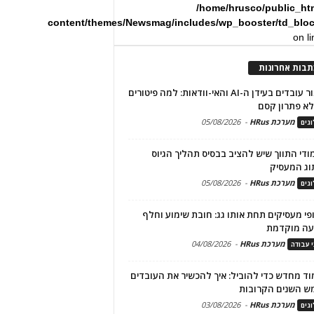
/home/hrusco/public_ht
content/themes/Newsmag/includes/wp_booster/td_blo
on l
תבות אחרונות
שימור עובדים בעידן ה-AI והאי-וודאות: למה פיטורים
א פתרון קסם
מערכת HRus
-
05/08/2026
גים
מודי התווך שיש להציב בבסיס תהליך הגיוס
וג המעסיק
מערכת HRus
-
05/08/2026
גים
פי מעסיקים תחת אותו גג: חובת שימוע וחלף
עה מוקדמת
מערכת HRus
-
04/08/2026
י עבודה
ד מחדש כדי להוביל: איך להכשיר את העובדים
ש השנים הקרובות
מערכת HRus
-
03/08/2026
גים