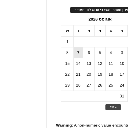
ינון מאמרי משאבי אנוש לפי תאריך
אוגוסט 2026
ב
ג
ד
ה
ו
ש
1
8
7
6
5
4
3
15
14
13
12
11
10
22
21
20
19
18
17
29
28
27
26
25
24
31
« יול
Warning
: A non-numeric value encount