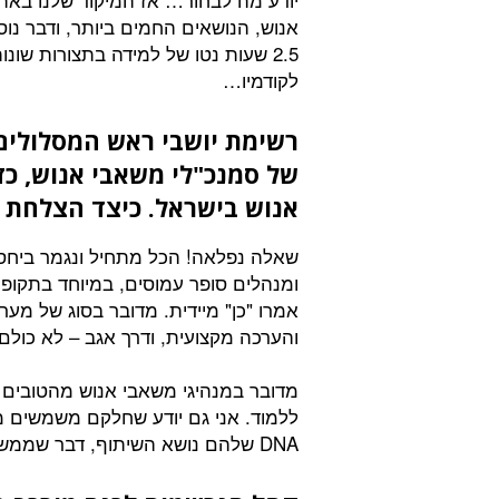
אנוש, הנושאים החמים ביותר, ודבר נוס
2.5 שעות נטו של למידה בתצורות שונ
לקודמיו…
רשימת יושבי ראש המסלולים
של סמנכ"לי משאבי אנוש, כז
אנוש בישראל. כיצד הצלחת 
שאלה נפלאה! הכל מתחיל ונגמר ביחסי
אמרו "כן" מיידית. מדובר בסוג של מער
והערכה מקצועית, ודרך אגב – לא כולם ל
מדובר במנהיגי משאבי אנוש מהטובים 
ללמוד. אני גם יודע שחלקם משמשים מ
DNA שלהם נושא השיתוף, דבר שממש לא מובן מאליו.