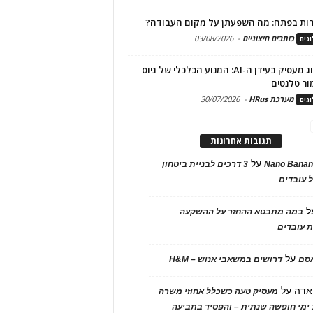
ות בפתח: מה השפעתן על מקום העבודה?
כותבים חיצוניים
-
03/08/2026
גים
מיתוג מעסיק בעידן ה-AI: המנוע הכלכלי של גיוס
ור טלנטים
מערכת HRus
-
30/07/2026
גים
תגובות אחרונות
על
Nano Banan
3 דרכים לבניית ביטחון
 עובדים
ל
במה מתבטא ההחזר על ההשקעה
 עובדים
על
אסם
דרושים במשאבי אנוש – H&M
אדה
על
מעסיק טעה כשכלל אחוזי משרה
ימי חופשה שנתית – והפסיד בתביעה