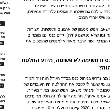
ml/wp-
ת. לא עוד כנס שהמשתתפים בעיקר יושבים
ck.php
בה שב 6 מסלולי הלמידה שילבנו גם שולחנות עגולים ללמידת עמיתים,
ine
248
ון שלי אחרי הכנס.
כ
שאבי אנוש ממגוון של ארגונים ותעשיות, תצורות
 כמה זמן שלא נפגשנו פיזית), קדם כנס עם מומחים
הם ל
ס המרכזי ועוד הרבה מאוד אלמנטים שהופכים את
בלו
7 ע
נס זו משימה לא פשוטה, מדוע החלטת
ומית
בלו
זה?
חילו
ה נדרש בניהול כנס בסדר הגודל הזה וזה תמיד
הוד
ו. מי שעזר לי לקבל את ההחלטה היו העובדים שלי,
דינ
שותפים לעשייה שלנו, וקבוצה של 10 סמנכ"לי ומנהלי משאבי אנוש שאני מאוד מעריך,
 אנחנו איתך". תרומה לקהילה זה חלק מהערכים
ללמו
פגשי למידת עמיתים עם מומחים מהארץ ובעולם,
לחמ
ביחד עם לקוחות וארגונים שיש מה ללמוד מהם. ב 2020 קיימנו למעלה מ 10 מפגשים,
בלו