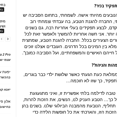
בחיר
תפקיד בכיר?
בלו
הנובעים מהיותי אישה. לשמחתי, בתחום הסביבה יש
י, החברה להגנת הטבע, בה עבדתי וצמחתי רוב
ושימ
קדם, לבצע תפקידים בעלי אחריות רבה, גם בשנים
בלו
 יותר. אני חשה אחריות להמשיך ולאפשר זאת לכל
רים הצעירים בכלל. החברה להגנת הטבע, שמחצית
מלא בין המינים בכל הדרגים. העובדים אצלנו זוכים
ל חייהם האישיים והמשפחתיים, ועל הסביבה כמובן".
a 2 Pro
עצמי של
הות והניהול?
יפעת
ע
ממלאת כעת הגעתי כאשר שלושת ילדי כבר בוגרים,
בהכשרת
יאנא ק
 טובה לדילמה בלתי אפשרית זו, ואיני מתגעגעת
ל כך… הטבע העניק לנו, הנשים, את הזכות להרות,
אלון פי
ת תחליף, הנובעת מהמבנה הביולוגי שלנו. בשנים בהן
בחישוב 
הזכות הזו, והארכתי את כל חופשות הלידה כדי