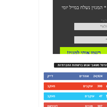
ורטל משאבי אנוש ברשתות החברתיות
24,924
אוהדים
לייק
300
עוקבים
מעקב
47
עוקבים
מעקב
307
מנויים
להירשם