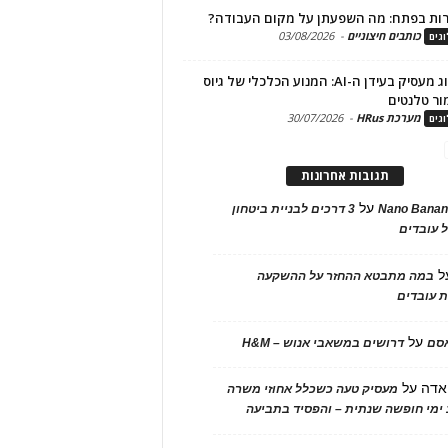
ות בפתח: מה השפעתן על מקום העבודה?
כותבים חיצוניים
-
03/08/2026
גים
מיתוג מעסיק בעידן ה-AI: המנוע הכלכלי של גיוס
ור טלנטים
מערכת HRus
-
30/07/2026
גים
תגובות אחרונות
על
Nano Banan
3 דרכים לבניית ביטחון
 עובדים
ל
במה מתבטא ההחזר על ההשקעה
 עובדים
על
אסם
דרושים במשאבי אנוש – H&M
אדה
על
מעסיק טעה כשכלל אחוזי משרה
ימי חופשה שנתית – והפסיד בתביעה