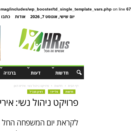
mag/includes/wp_booster/td_single_template_vars.php
on line
67
יום שישי, אוגוסט 7, 2026
אודות
כתבו ל
חדשות
דעות
ברנז'ה
דף הבית
חדשות
פרויקט ניהול נשי: איריס האן
חדשות
סליידר
ראיון מנכ"ל
פרויקט ניהול נשי: אירי