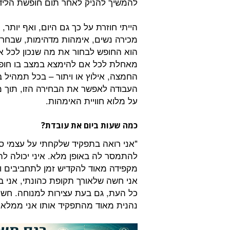
להמשיך להניק לאחר תום חופשת הליד
הייתי חוזרת על כך גם היום, ואף יותר,
מכירה נשים, אימהות מדהימות, שבחרו 
הוא החופש לבחור את מה שנכון לכל אח
מאחלת לכל אם להימצא במצב בו חופש
החמצה, אילוץ או ויתור – בכל תמהיל 
העבודה לאפשר את הבחירה הזו, תוך מ
על מלוא חוויית האימהות.
כמה שעות ביום את עובדת?
"אני רואה בתפקיד שלקחתי על עצמי ס
להתמסר לה באופן מלא. איני יכולה ל
מקפידה מאוד להקדיש זמן לתחביבים ולע
אני חשה שלאורך תקופת כהונתי, אני ב
כל העת, גם בעת עצירות למנוחה. חשוב
נהנית מאוד מהתפקיד אותו אני ממלאת