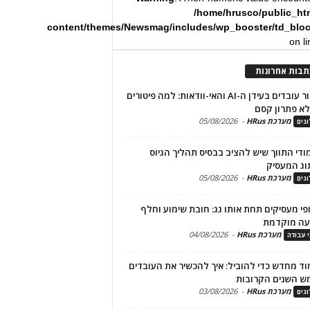
/home/hrusco/public_ht
content/themes/Newsmag/includes/wp_booster/td_blo
on l
תבות אחרונות
שימור עובדים בעידן ה-AI והאי-וודאות: למה פיטורים
א פתרון קסם
מערכת HRus
-
05/08/2026
גים
מודי התווך שיש להציב בבסיס תהליך הגיוס
וג המעסיק
מערכת HRus
-
05/08/2026
גים
פי מעסיקים תחת אותו גג: חובת שימוע וחלף
עה מוקדמת
מערכת HRus
-
04/08/2026
י עבודה
ד מחדש כדי להוביל: איך להכשיר את העובדים
ש השנים הקרובות
מערכת HRus
-
03/08/2026
גים