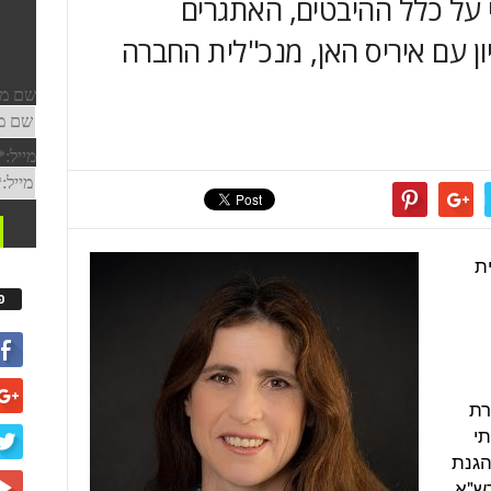
 על כלל ההיבטים, האתגרים
ון עם איריס האן, מנכ"לית החברה
ת
פ
רת
תי
הגנת
דש"א