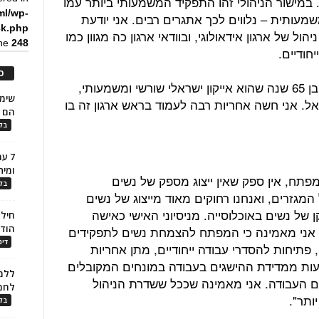
במישור הניהולי זהו התפקיד המשמעותי ביותר עמו
ml/wp-
מעותית – נלווים לכך אתגרים רבים. אני יודעת
ck.php
ניהול של ארגון אידאולוגי, ובוודאי ארגון כה מגוון כמו
ine
248
חודיים.
כ
החברה להגנת הטבע היא מותג, ארגון בן 65 שנה שהוא אייקון ישראלי שורשי ומשמעותי,
אל. אני חשה אחריות רבה לעמוד בראש ארגון זה בו
הם ל
בלו
7 ע
ומית
מפתח, אין ספק שאין ייצוג מספק של נשים
בלו
מגזרים, ואנחנו רחוקים מאוד מייצוג של נשים
 של נשים באוכלוסייה. מניסיוני האישי כאישה
חילו
הוד
 אני מאמינה כי המפתח להצמחת נשים לתפקידים
דינ
פתיחות להסדרי עבודה ייחודיים, מתן אחריות
מנעות ממדידת ההישגים בעבודה במונחים המקובלים
ללמו
ם העבודה. אני מאמינה שככל ששדרת הניהול
לחמ
ותר".
בלו