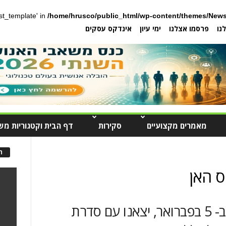
post_template' in
/home/hrusco/public_html/wp-content/themes/News
נו
פרסמו אצלנו
ימי עיון
אינדקס עסקים
מאמרים מקצועיים
סקירות
דף הבית וקטגוריות מש
ה
ס האן
לקראת יום המשפחה החל ב- 5 בפברואר, יצאנו עם סדרת