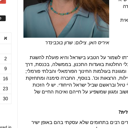
רה
ס
אית
א
איריס האן. צילום: שרון בוכבינדר
תו לשמור על הטבע בישראל והיא פועלת להשגת
2
י החלטות בוועדות התכנון, בממשלה, בכנסת, דרך
9
גוונת בעולמות החינוך הפורמאלי והבלתי פורמלי;
יילות, הרצאות וכו'. בנוסף, החברה סימנה ומתחזקת
16
10, ק"מ של שבילי טיול ובראשם שביל ישראל הייחודי. יש לי הזכות
23
וב ומגוון שמשפיע על חייהם ואיכות החיים של
30
לית?
רים רבים בתחומים שלא עסקתי בהם באופן ישיר
ered in