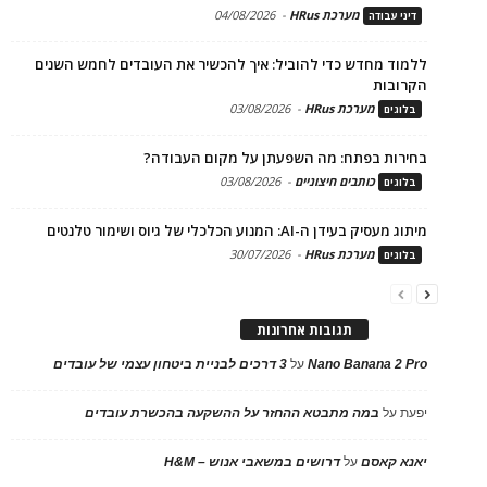
מערכת HRus
-
04/08/2026
דיני עבודה
ללמוד מחדש כדי להוביל: איך להכשיר את העובדים לחמש השנים
הקרובות
מערכת HRus
-
03/08/2026
בלוגים
בחירות בפתח: מה השפעתן על מקום העבודה?
כותבים חיצוניים
-
03/08/2026
בלוגים
מיתוג מעסיק בעידן ה-AI: המנוע הכלכלי של גיוס ושימור טלנטים
מערכת HRus
-
30/07/2026
בלוגים
תגובות אחרונות
Nano Banana 2 Pro
על
3 דרכים לבניית ביטחון עצמי של עובדים
יפעת
על
במה מתבטא ההחזר על ההשקעה בהכשרת עובדים
יאנא קאסם
על
דרושים במשאבי אנוש – H&M