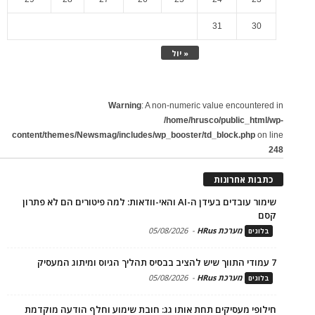
31
30
« יול
Warning
: A non-numeric value encountered in
/home/hrusco/public_html/wp-
content/themes/Newsmag/includes/wp_booster/td_block.php
on line
248
כתבות אחרונות
שימור עובדים בעידן ה-AI והאי-וודאות: למה פיטורים הם לא פתרון
קסם
מערכת HRus
-
05/08/2026
בלוגים
7 עמודי התווך שיש להציב בבסיס תהליך הגיוס ומיתוג המעסיק
מערכת HRus
-
05/08/2026
בלוגים
חילופי מעסיקים תחת אותו גג: חובת שימוע וחלף הודעה מוקדמת