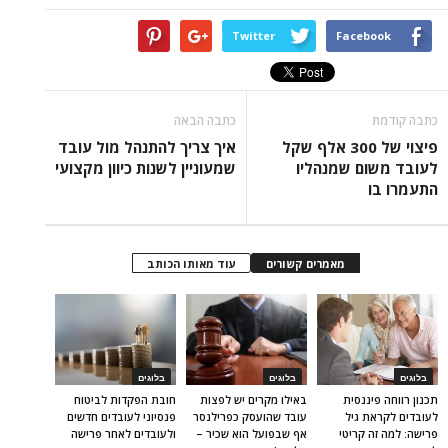
Twitter
Facebook
כתבה קודמת
כתבה הבאה
פיצוי של 300 אלף שקל
איך צריך להתנהל מול עובד
לעובד משום שמנהליו
שמעוניין לשנות כיוון מקצועי
התעמרו בו
מאמרים קשורים
עוד מאותו הכותב
בלוגים
בלוגים
בלוגים
תכנון רווחה פיננסית
באילו מקרים יש לפצות
חובת הפקדות לביטוח
לעובדים לקראת גיל
עובד שהועסק כפרילנסר
פנסיוני לעובדים חדשים
פרישה: למה זה קריטי
אף שבפועל הוא שכיר –
ולעובדים לאחר פרישה