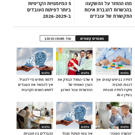
מהו ההחזר על ההשקעה
5 המיומנויות הקריטיות
בהכשרות להגברת איכות
ביותר לפיתוח העובדים
התקשורת של עובדים
ב-2026-2029
מאמרים קשורים
עוד מאותו הכותב
בלוגים
בלוגים
בלוגים
למידה בביסים קטנים: איך
4 שלבי המודל הבודק את
ללמוד מחדש כדי להוביל:
לבנות תוכנית
הערך האמיתי של
איך להכשיר את העובדים
מיקרו-למידה מנצחת
ההכשרות עבור הארגון
לחמש השנים הקרובות
בעידן ה-AI
בלוגים
בלוגים
בלוגים
'הכשרה הפוכה':
איך צפוי תפקיד מנהל
ההבדלים בין תוכניות