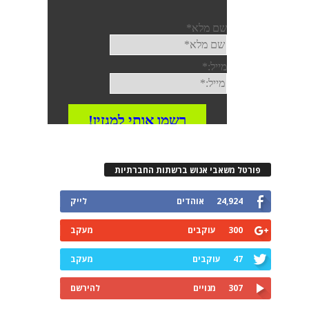
פורטל משאבי אנוש ברשתות החברתיות
24,924
אוהדים
לייק
300
עוקבים
מעקב
47
עוקבים
מעקב
307
מנויים
להירשם