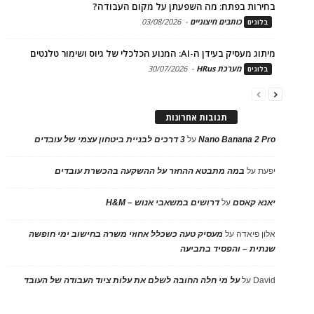
בחירות בפתח: מה השפעתן על מקום העבודה?
כותבים חיצוניים
-
03/08/2026
בלוגים
מיתוג מעסיק בעידן ה-AI: המנוע הכלכלי של גיוס ושימור טלנטים
מערכת HRus
-
30/07/2026
בלוגים
תגובות אחרונות
Nano Banana 2 Pro
על
3 דרכים לבניית ביטחון עצמי של עובדים
יפעת
על
במה מתבטא ההחזר על ההשקעה בהכשרת עובדים
יאנא קאסם
על
דרושים במשאבי אנוש – H&M
אלון פיאדה
על
מעסיק טעה כשכלל אחוזי משרה בחישוב ימי חופשה
שנתית – והפסיד בתביעה
David
על
על מי חלה החובה לשלם את עלות ציוד העבודה של העובד