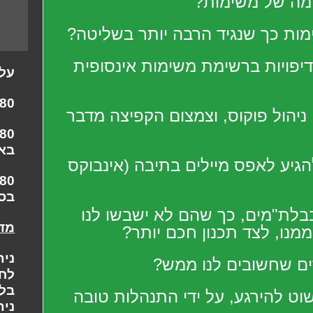
ומה של משימות?
ות כך שנגיד הרבה יותר בשליטה?
יפויות ברשימת משימות אינסופית
עלו
780 ש"ח+
י ניהול פוקוס, וצמצום הקפיצה מדבר
באו
להגיע לאפס מיילים בתיבה (אינבוקס
בס
בלת"מים, כך שהם לא ישבשו לנו
מדי
ממנו, לצד תכנון חכם יותר?
ני
ים שחשובים לנו ממש?
לחו
בלבד ל
וט להירגע, על ידי התנהלות טובה
ני