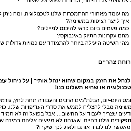
עס עצמי על דחיינות, ולבזבוז משווע של שעות… !
מה עומד מאחורי ההתמכרות שלנו לטכנולוגיה, ומה ניתן
איך לייצר רציפות במשימה?
כמה פעמים ביום כדאי להיכנס למיילים?
מהם עקרונות התיוק באינבוקס?
מהי השיטה היעילה ביותר להתמודד עם כמויות גדולות של
וחת צהריים
נהל את הזמן במקום שהוא ינהל אותי" | על ניהול עצמ
כנולוגיה או שהיא תשלוט בנו!
מס היום-יום, הבלת"מים הרבים והעבודה תחת לחץ, גורמי
שימה מבלי להצליח לממש את סדרי העדיפויות שלנו. כול
ודעים שצריך לעבוד על החשוב… אבל בפועל זה לא תמיד ק
פקידים שלנו בחיים, שאנחנו לא מגיעים אליהם במידה שהי
אפשר לנו לברר אותם ולאוג לכך שיקרו?