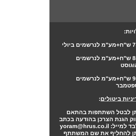
יות:
מע"מ
לנרשמים ביולי
880 ש"ח+מע"מ לנרשמים
גוסט
980 ש"ח+מע"מ לנרשמים
פטמבר
ניות ביטולים
:
תן לבטל השתתפות בהתאם
ק הגנת הצרכן בהודעה בכתב
מייל: yoram@hrus.co.il
תן להחליף את שם המשתתף