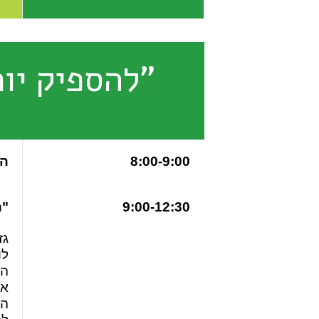
"להספיק יות
8:00-9:00
הת
9:00-12:30
"ה
גז
לו
המ
אנ
הד