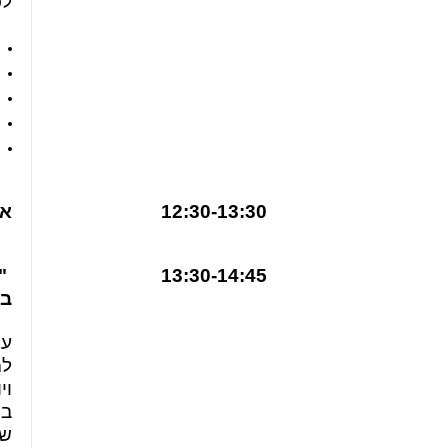
לכ
12:30-13:30
אר
13:30-14:45
"ל
בט
עו
למ
וי
בת
שמ