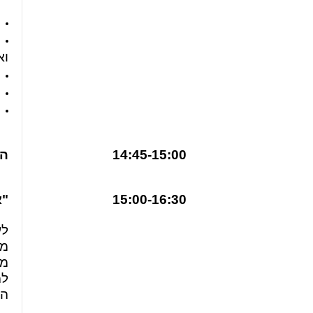
וא
14:45-15:00
ה
15:00-16:30
"א
לע
מת
מש
למ
הב