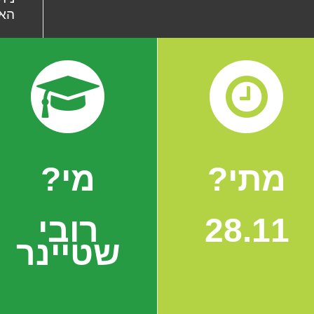
האי
מתי?
מי?
28.11
רובי
שטיינר