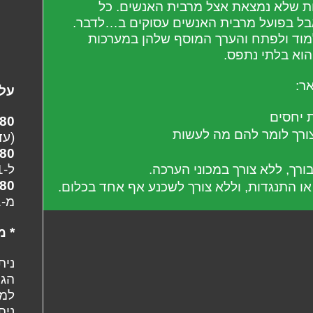
ת שלא נמצאת אצל מרבית האנשים. כל
אבל בפועל מרבית האנשים עסוקים ב…לדבר.
ללמוד ולפתח והערך המוסף שלהן במערכות
הוא בלתי נתפס.
ר:
עלו
ת יחסים
680 ש"ח+
ורך לומר להם מה לעשות
(עד 
780 ש"ח+
ל-13.11
ורך, ללא צורך במכוני הערכה.
880 ש"ח+
או התנגדות, וללא צורך לשכנע אף אחד בכלום.
מ-14.11
* מ
נית
הגנ
למייל: .il
נית