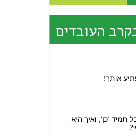
בקרב העובדים
תיע אותך!
מיד 'כן', ואיך היא
?