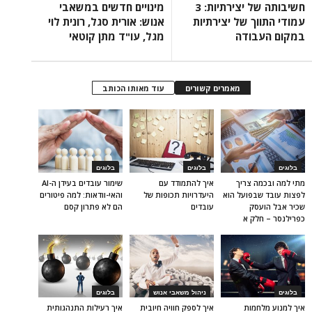
חשיבותה של יצירתיות: 3
מינויים חדשים במשאבי
עמודי התווך של יצירתיות
אנוש: אורית סגל, רונית לוי
במקום העבודה
מגל, עו"ד מתן קוטאי
מאמרים קשורים
עוד מאותו הכותב
בלוגים
בלוגים
בלוגים
מתי למה ובכמה צריך
איך להתמודד עם
שימור עובדים בעידן ה-AI
לפצות עובד שבפועל הוא
היעדרויות תכופות של
והאי-וודאות: למה פיטורים
שכיר אבל הועסק
עובדים
הם לא פתרון קסם
כפרילנסר – חלק א
בלוגים
ניהול משאבי אנוש
בלוגים
איך למנוע מלחמות
איך לספק חוויה חיובית
איך רעילות התנהגותית