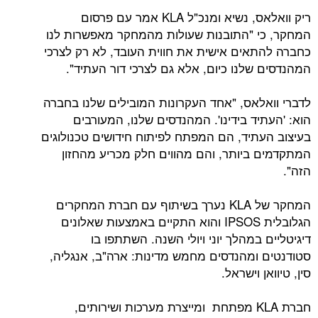
ריק וואלאס, נשיא ומנכ"ל KLA אמר עם פרסום
המחקר, כי "התובנות שעולות מהמחקר מאפשרות לנו
כחברה להתאים אישית את חווית העובד, לא רק לצרכי
המהנדסים שלנו כיום, אלא גם לצרכי דור העתיד".
לדברי וואלאס, "אחד העקרונות המובילים שלנו בחברה
הוא: 'העתיד בידינו'. המהנדסים שלנו, המעורבים
בעיצוב העתיד, הם המפתח לפיתוח חידושים טכנולוגים
המתקדמים ביותר, והם מהווים חלק מכריע מהחזון
הזה".
המחקר של KLA נערך בשיתוף עם חברת המחקרים
הגלובלית IPSOS והוא התקיים באמצעות שאלונים
דיגיטליים במהלך יוני ויולי השנה. השתתפו בו
סטודנטים ומהנדסים מחמש מדינות: ארה"ב, אנגליה,
סין, טיוואן וישראל.
חברת KLA מפתחת ומייצרת מערכות ושירותים,