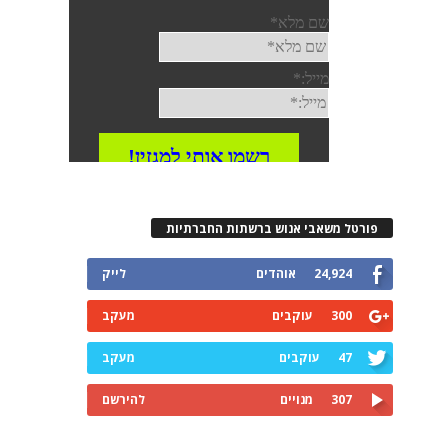
פורטל משאבי אנוש ברשתות החברתיות
24,924
אוהדים
לייק
300
עוקבים
מעקב
47
עוקבים
מעקב
307
מנויים
להירשם