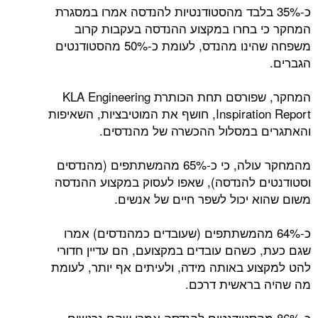
כ-35% בלבד מהסטודנטיות להנדסה אמרו במסגרת
המחקר כי בחרו במקצוע ההנדסה בעקבות קרוב
משפחה שהינו מהנדס, לעומת כ-50% מהסטודנטים
הגברים.
המחקר, שפורסם תחת הכותרת KLA Engineering
Inspiration Report, חושף את המוטיבציות, השאיפות
והאתגרים במסלול ההכשרה של מהנדסים.
מהמחקר עולה, כי כ-65% מהמשתתפים (מהנדסים
וסטודנטים להנדסה), שאפו לעסוק במקצוע ההנדסה
משום שהוא יכול לשפר חיים של אנשים.
כ-64% מהמשתתפים (שעובדים כמהנדסים) אמרו
שגם כעת, כשהם עובדים במקצועם, הם עדיין חדורי
להט למקצוע באותה מידה, ולעיתים אף יותר, לעומת
מה שהיה בראשית דרכם.
כ-86% מהסטודנטים להנדסה אמרו שהם נרגשים