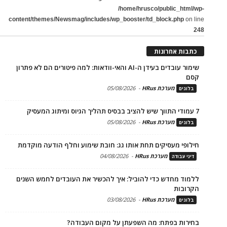
/home/hrusco/public_html/wp-
content/themes/Newsmag/includes/wp_booster/td_block.php
on line
248
כתבות אחרונות
שימור עובדים בעידן ה-AI והאי-וודאות: למה פיטורים הם לא פתרון
קסם
מערכת HRus
-
05/08/2026
בלוגים
7 עמודי התווך שיש להציב בבסיס תהליך הגיוס ומיתוג המעסיק
מערכת HRus
-
05/08/2026
בלוגים
חילופי מעסיקים תחת אותו גג: חובת שימוע וחלף הודעה מוקדמת
מערכת HRus
-
04/08/2026
דיני עבודה
ללמוד מחדש כדי להוביל: איך להכשיר את העובדים לחמש השנים
הקרובות
מערכת HRus
-
03/08/2026
בלוגים
בחירות בפתח: מה השפעתן על מקום העבודה?