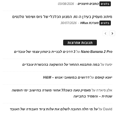
כותבים חיצוניים
-
03/08/2026
בלוגים
מיתוג מעסיק בעידן ה-AI: המנוע הכלכלי של גיוס ושימור טלנטים
מערכת HRus
-
30/07/2026
בלוגים
תגובות אחרונות
Nano Banana 2 Pro
על
3 דרכים לבניית ביטחון עצמי של עובדים
יפעת
על
במה מתבטא ההחזר על ההשקעה בהכשרת עובדים
יאנא קאסם
על
דרושים במשאבי אנוש – H&M
אלון פיאדה
על
מעסיק טעה כשכלל אחוזי משרה בחישוב ימי חופשה
שנתית – והפסיד בתביעה
David
על
על מי חלה החובה לשלם את עלות ציוד העבודה של העובד