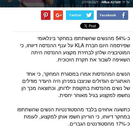
על ידי
מערכת HRus
-
27/10/2021
Twitter
Facebook
כ-54% מהנשים שהשתתפו במחקר בינלאומי
שפירסמה היום חברת KLA על ענף ההנדסה דיווחו, כי
המוטיבציה שלהן לבחירת מקצוע ההנדסה היתה
השאיפה לשבור את תקרת הזכוכית.
הנשים המהנדסות אמרו במסגרת המחקר, כי אחד
האתגרים הגדולים שניצבו בפניהן היה היעדר מודלים
של נשים מהנדסות בתקופת ילדותן, וכתוצאה מכך הן
נחשפו למקצוע בגיל מאוחר יחסית.
כתשעה אחוזים בלבד מהסטודנטיות הנשים שהשתתפו
במחקר דיווחו, כי הוריהן חשפו אותן למקצוע, לעומת
כ-17% מהסטודנטים הגברים.