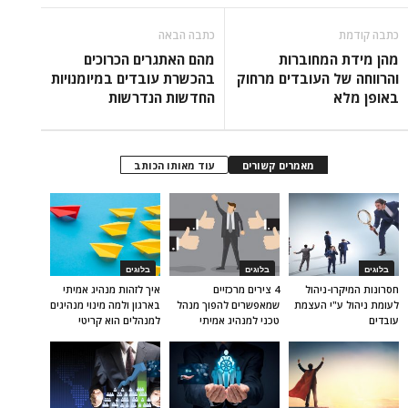
כתבה קודמת
כתבה הבאה
מהן מידת המחוברות
מהם האתגרים הכרוכים
והרווחה של העובדים מרחוק
בהכשרת עובדים במיומנויות
באופן מלא
החדשות הנדרשות
מאמרים קשורים
עוד מאותו הכותב
בלוגים
בלוגים
בלוגים
חסרונות המיקרו-ניהול
4 צירים מרכזיים
איך לזהות מנהיג אמיתי
לעומת ניהול ע"י העצמת
שמאפשרים להפוך מנהל
בארגון ולמה מינוי מנהיגים
עובדים
טכני למנהיג אמיתי
למנהלים הוא קריטי