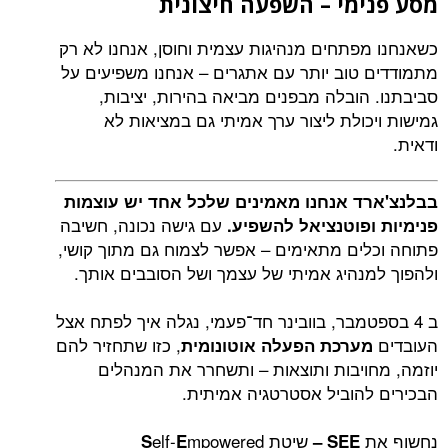
מסע פנימי – השפעה חיצונית
כשאנחנו מפתחים מנהיגות עצמית וחוסן, אנחנו לא רק
מתמודדים טוב יותר עם אתגרים – אנחנו משפיעים על
סביבתנו. הובלה מבפנים מביאה בהירות, יציבות,
גמישות ויכולת ליצור ערך אמיתי גם במציאות לא
ודאית.
בבלנצ'ארד אנחנו מאמינים שלכל אחד יש עוצמות
עם גישה נכונה, חשיבה
פנימיות ופוטנציאל להשפיע.
פתוחה וכלים מתאימים – אפשר לצמוח גם מתוך קושי,
ולהפוך למנהיג אמיתי של עצמך ושל הסובבים אותך.
ב 4 בספטמבר, בוובינר חד־פעמי, נגלה איך לפתח אצל
העובדים
, כזו שתחזיר להם
מערכת הפעלה אוטונומית
יוזמה, מחויבות ותוצאות – ותשחרר את המנהלים
הבכירים להוביל אסטרטגיה אמיתית.
נחשוף את
שיטת
mpowered
elf-
S
E
SEE –