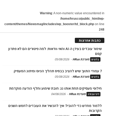
Warning
: A non-numeric value encountered in
/home/hrusco/public_html/wp-
content/themes/Newsmag/includes/wp_booster/td_block.php
on line
248
כתבות אחרונות
שימור עובדים בעידן ה-AI והאי-וודאות: למה פיטורים הם לא פתרון
קסם
מערכת HRus
-
05/08/2026
בלוגים
7 עמודי התווך שיש להציב בבסיס תהליך הגיוס ומיתוג המעסיק
מערכת HRus
-
05/08/2026
בלוגים
חילופי מעסיקים תחת אותו גג: חובת שימוע וחלף הודעה מוקדמת
מערכת HRus
-
04/08/2026
דיני עבודה
ללמוד מחדש כדי להוביל: איך להכשיר את העובדים לחמש השנים
הקרובות