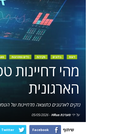
דעות
בלוגים
סקירות
כלים ופתרונות
מאמ
מהי דחיינות טכ
הארגונית
נזקים לארגונים כתוצאה מדחיינות של הטמעת ה-AI; דרכים שמאפשרות לעבור מדחיינות טכנולוגית 
על ידי
מערכת HRus
-
05/05/2026
שיתוף
Twitter
Facebook