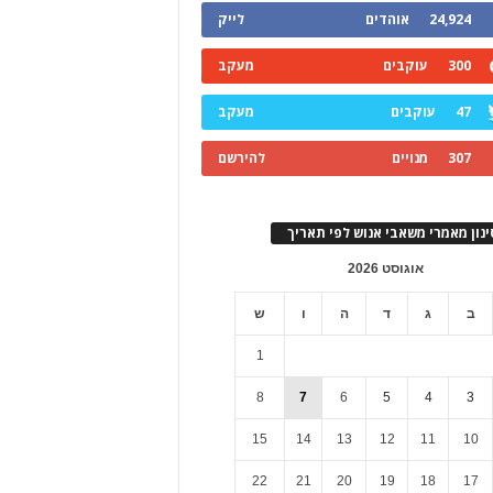
24,924
אוהדים
לייק
300
עוקבים
מעקב
47
עוקבים
מעקב
307
מנויים
להירשם
ינון מאמרי משאבי אנוש לפי תאריך
אוגוסט 2026
ב
ג
ד
ה
ו
ש
1
8
7
6
5
4
3
15
14
13
12
11
10
22
21
20
19
18
17