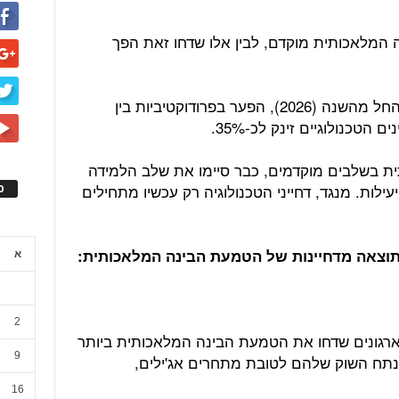
 המלאכותית מוקדם, לבין אלו שדחו זאת הפך
ממחקר שנערך על ידי מקינזי עולה, כי החל מהשנה (2026), הפער בפרודוקטיביות בין
הטכנולוגיים זינק לכ-35%.
ת בשלבים מוקדמים, כבר סיימו את שלב הלמידה
ילות. מנגד, דחייני הטכנולוגיה רק עכשיו מתחילים
ס
א
2
 ארגונים שדחו את הטמעת הבינה המלאכותית ביותר
9
 חודשים איבדו בממוצע כ-15% מנתח השוק שלהם לטובת מתחרים אג'ילים,
16