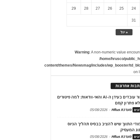
29
28
27
26
25
24
31
« יול
Warning
: A non-numeric value encoun
/home/hrusco/public_h
content/themes/Newsmag/includes/wp_booster/td_bl
on 
תבות אחרונות
שימור עובדים בעידן ה-AI והאי-וודאות: למה פיטורים
א פתרון קסם
מערכת HRus
-
05/08/2026
גים
מודי התווך שיש להציב בבסיס תהליך הגיוס
וג המעסיק
מערכת HRus
-
05/08/2026
גים