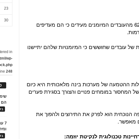
23
30
ממחקר של חברת דלויט עולה, כי כ-62% מהעובדים המיומנים מעידים כי הם מעדיפים
מות.
ת של עובדים שחוששים כי המיומנויות שלהם יתיישנו
tered in
tml/wp-
ock.php
line
248
 ידי PwC עולה, כי עלות ההטמעה של מערכות בינה מלאכותית היא כיום
כ
 שחיכו, בשל המחסור במומחים פנויים והצורך בסגירת פערים
הם ל
בלו
 הנוכחית הוא לפרק את התירוצים ולהפוך את
ם מאפשר.
7 ע
ומית
בלו