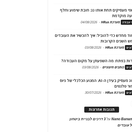
פי מעסיקים תחת אותו גג: חובת שימוע וחלף
עה מוקדמת
מערכת HRus
-
04/08/2026
י עבודה
ד מחדש כדי להוביל: איך להכשיר את העובדים
ש השנים הקרובות
מערכת HRus
-
03/08/2026
גים
ות בפתח: מה השפעתן על מקום העבודה?
כותבים חיצוניים
-
03/08/2026
גים
מיתוג מעסיק בעידן ה-AI: המנוע הכלכלי של גיוס
ור טלנטים
מערכת HRus
-
30/07/2026
גים
תגובות אחרונות
Nano Banan
על
3 דרכים לבניית ביטחון
 עובדים