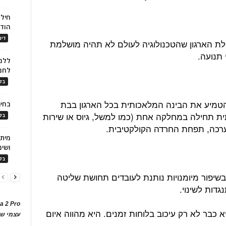
חילו
הוד
דינ
ת הארגון שהטכנולוגיה לעולם לא תהיה מושלמת
 תנועה.
ללמו
לחמ
בלו
הטמיע את הבינה המלאכותית בכל הארגון בבת
בחיר
ת תחילה במחלקה אחת (כמו למשל, גיוס או שירות
בלו
רכה, תפחת החרדה הקולקטיבית.
ושימ
בלו
בשיפור מיומנויות נותנת לעובדים תחושת שליטה
דות לשינוי.
a 2 Pro
א כבר לא רק עיכוב בלוחות זמנים. היא מהווה איום
עצמי של