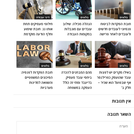
בלוגים
בלוגים
דיני עבודה
חובת הפקדות לביטוח
הנהלה מכילה: שילוב
חילופי מעסיקים תחת
פנסיוני לעובדים חדשים
עובדים עם מוגבלות
אותו גג: חובת שימוע
ולעובדים לאחר פרישה
במקומות העבודה
וחלף הודעה מוקדמת
בלוגים
בלוגים
בלוגים
באילו מקרים יש לפצות
מהם המבחנים להכרה
חובת הפקדות לפנסיה:
עובד שהועסק כפרילנסר
ביחסי עובד מעסיק
הסיכונים המשפטיים
אף שבפועל הוא שכיר –
בדיעבד ומתי זה כולל
והשוואה למדינות
חלק ב'
העסקה במשפחה
מערביות
אין תגובות
השאר תגובה