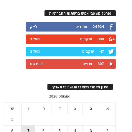
פורטל משאבי אנוש ברשתות החברתיות
24,924
אוהדים
לייק
300
עוקבים
מעקב
47
עוקבים
מעקב
307
מנויים
להירשם
סינון מאמרי משאבי אנוש לפי תאריך
אוגוסט 2026
א
ב
ג
ד
ה
ו
ש
1
8
7
6
5
4
3
2