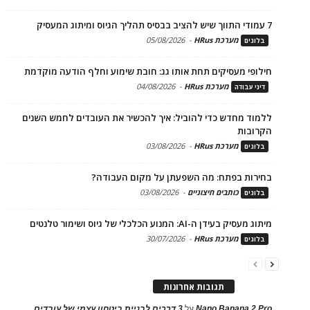
7 עמודי התווך שיש להציב בבסיס תהליך הגיוס ומיתוג המעסיק
מערכת HRus
-
05/08/2026
בלוגים
חילופי מעסיקים תחת אותו גג: חובת שימוע וחלף הודעה מוקדמת
מערכת HRus
-
04/08/2026
דיני עבודה
ללמוד מחדש כדי להוביל: איך להכשיר את העובדים לחמש השנים
הקרובות
מערכת HRus
-
03/08/2026
בלוגים
בחירות בפתח: מה השפעתן על מקום העבודה?
כותבים חיצוניים
-
03/08/2026
בלוגים
מיתוג מעסיק בעידן ה-AI: המנוע הכלכלי של גיוס ושימור טלנטים
מערכת HRus
-
30/07/2026
בלוגים
תגובות אחרונות
Nano Banana 2 Pro
על
3 דרכים לבניית ביטחון עצמי של עובדים