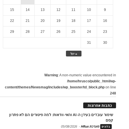
15
14
13
12
11
10
9
22
21
20
19
18
17
16
29
28
27
26
25
24
23
31
30
« יול
Warning
: A non-numeric value encountered in
/home/hrusco/public_html/wp-
content/themes/Newsmag/includes/wp_booster/td_block.php
on line
248
כתבות אחרונות
שימור עובדים בעידן ה-AI והאי-וודאות: למה פיטורים הם לא פתרון
קסם
מערכת HRus
-
05/08/2026
בלוגים