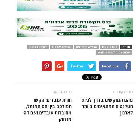
תגיות
גיוס טלנטים
הכשרה מקצועית
הכשרת עובדים
למידה בארגון
עצות למנהל משאבי אנוש
Twitter
Facebook
כתבה קודמת
כתבה הבאה
מהם המוקשים בדרך לגיוס
חווית עובדים: הקשר
הטלנטים המתאימים ביותר
המורכב בין יחס המנהל,
לארגון
מחוברות עובדים ועבודה
מרחוק