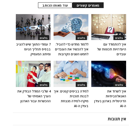
מאמרים קשורים
עוד מאותו הכותב
בלוגים
בלוגים
בלוגים
איך להתמודד עם
ללמוד מחדש כדי להוביל:
7 עמודי התווך שיש להציב
היעדרויות תכופות של
איך להכשיר את העובדים
בבסיס תהליך הגיוס
עובדים
לחמש השנים הקרובות
ומיתוג המעסיק
בלוגים
בלוגים
בלוגים
איך לשרוד את
למידה בביסים קטנים: איך
4 שלבי המודל הבודק את
האנאלפביתיוּת
לבנות תוכנית
הערך האמיתי של
הדיגיטלית בארגון בעידן
מיקרו-למידה מנצחת
ההכשרות עבור הארגון
ה-AI
בעידן ה-AI
אין תגובות