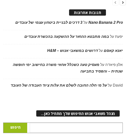
תגובות אחרונות
Nano Banana 2 Pro
על
3 דרכים לבניית ביטחון עצמי של עובדים
יפעת
על
במה מתבטא ההחזר על ההשקעה בהכשרת עובדים
יאנא קאסם
על
דרושים במשאבי אנוש – H&M
אלון פיאדה
על
מעסיק טעה כשכלל אחוזי משרה בחישוב ימי חופשה
שנתית – והפסיד בתביעה
David
על
על מי חלה החובה לשלם את עלות ציוד העבודה של העובד
מנהל משאבי אנוש החיפוש שלך מתחיל כאן…