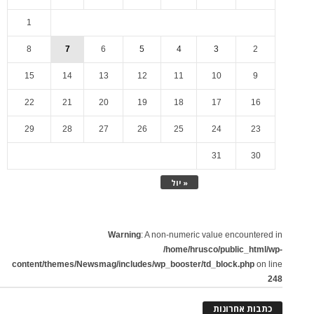
1
8
7
6
5
4
3
2
15
14
13
12
11
10
9
22
21
20
19
18
17
16
29
28
27
26
25
24
23
31
30
« יול
Warning
: A non-numeric value encountered in
/home/hrusco/public_html/wp-
content/themes/Newsmag/includes/wp_booster/td_block.php
on line
248
כתבות אחרונות