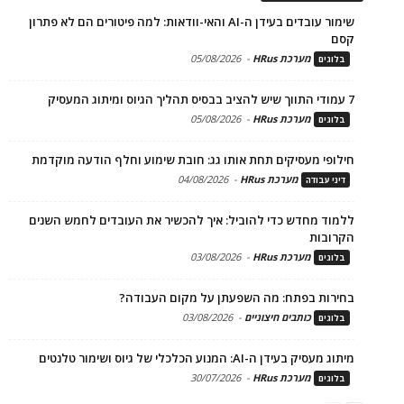
שימור עובדים בעידן ה-AI והאי-וודאות: למה פיטורים הם לא פתרון
קסם
מערכת HRus
-
05/08/2026
בלוגים
7 עמודי התווך שיש להציב בבסיס תהליך הגיוס ומיתוג המעסיק
מערכת HRus
-
05/08/2026
בלוגים
חילופי מעסיקים תחת אותו גג: חובת שימוע וחלף הודעה מוקדמת
מערכת HRus
-
04/08/2026
דיני עבודה
ללמוד מחדש כדי להוביל: איך להכשיר את העובדים לחמש השנים
הקרובות
מערכת HRus
-
03/08/2026
בלוגים
בחירות בפתח: מה השפעתן על מקום העבודה?
כותבים חיצוניים
-
03/08/2026
בלוגים
מיתוג מעסיק בעידן ה-AI: המנוע הכלכלי של גיוס ושימור טלנטים
מערכת HRus
-
30/07/2026
בלוגים