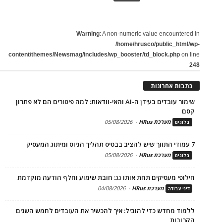
Warning
: A non-numeric value encountered in
/home/hrusco/public_html/wp-
content/themes/Newsmag/includes/wp_booster/td_block.php
on line
248
כתבות אחרונות
שימור עובדים בעידן ה-AI והאי-וודאות: למה פיטורים הם לא פתרון
קסם
מערכת HRus
-
05/08/2026
בלוגים
7 עמודי התווך שיש להציב בבסיס תהליך הגיוס ומיתוג המעסיק
מערכת HRus
-
05/08/2026
בלוגים
חילופי מעסיקים תחת אותו גג: חובת שימוע וחלף הודעה מוקדמת
מערכת HRus
-
04/08/2026
דיני עבודה
ללמוד מחדש כדי להוביל: איך להכשיר את העובדים לחמש השנים
הקרובות