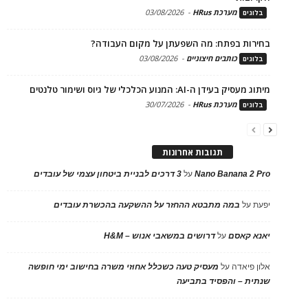
מערכת HRus
-
03/08/2026
בלוגים
בחירות בפתח: מה השפעתן על מקום העבודה?
כותבים חיצוניים
-
03/08/2026
בלוגים
מיתוג מעסיק בעידן ה-AI: המנוע הכלכלי של גיוס ושימור טלנטים
מערכת HRus
-
30/07/2026
בלוגים
תגובות אחרונות
Nano Banana 2 Pro
על
3 דרכים לבניית ביטחון עצמי של עובדים
יפעת
על
במה מתבטא ההחזר על ההשקעה בהכשרת עובדים
יאנא קאסם
על
דרושים במשאבי אנוש – H&M
אלון פיאדה
על
מעסיק טעה כשכלל אחוזי משרה בחישוב ימי חופשה
שנתית – והפסיד בתביעה