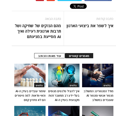
כתבה קודמת
כתבה הבאה
איך לשפר את ביצועי הארגון
מהם הנזקים של שחיקה ושל
תרבות ארגונית רעילה ואיך
AI מסייעת במניעתם
מאמרים קשורים
עוד מאותו הכותב
בלוגים
בלוגים
בלוגים
מודל המנטורינג המשולב:
איך להציל טלנטים מנוסים
שימור עובדים בעידן ה-AI
מנטור אנושי ומנטור AI
בעלי ידע רב ממשבר זהות
והאי-וודאות: למה פיטורים
שעובדים במשולב
מקצועית בעידן ה-AI
הם לא פתרון קסם