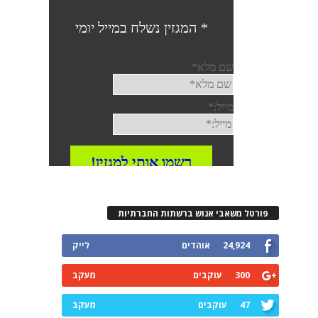
פורטל משאבי אנוש ברשתות החברתיות
24,924
אוהדים
לייק
300
עוקבים
מעקב
47
עוקבים
מעקב