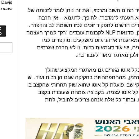
David
ע
 תחום חשוב ומרכזי, ואת זה ניתן לומר לזכותה של
העבודה 
 הגעתי ל"מדבר", להיפך. לדוגמא – אין הרבה
ים חדשים לתפקיד זוכים לכזו תשומת לב והקפדה.
מ
אין הרבה חברות שמעבירות, על חשבונן, סדנאות NLP לקבוצות עובדים "רק" לצורך העצמה
כ
ארגנות אירועי גיוס מושקעים ומוקפדים כמו
ם, יש עוד דוגמאות רבות. זו לא חברה שגרתית
לכן מאתגר מאוד לעבוד בה.
קל אוטו נגזרים גם מאתגרי המקצוע שהולך
מן, מההתפתחויות בחקיקה שגם הן רבות ועוד. יש
 שבו פועלת קל אוטו שהוא שוק תחרותי שהקצב בו
קל אוטו עצמה. בקבוצה צומחת שעובדת בקצב
 ובתוך כל אלה אנחנו צריכים להוביל, לתת