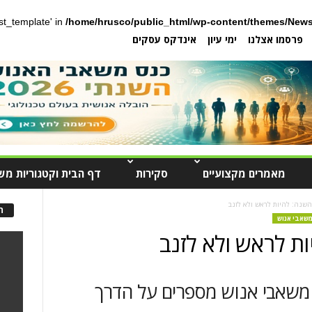
post_template' in
/home/hrusco/public_html/wp-content/themes/News
פרסמו אצלנו
ימי עיון
אינדקס עסקים
מאמרים מקצועיים
סקירות
דף הבית וקטגוריות מש
השנה: להיות לראש ולא לזנב
ה
 משאבי אנוש
ת לראש ולא לזנב
שאבי אנוש מספרים על הדרך