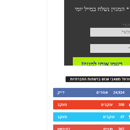
ורטל משאבי אנוש ברשתות החברתיות
24,924
אוהדים
לייק
300
עוקבים
מעקב
47
עוקבים
מעקב
307
מנויים
להירשם