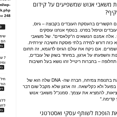
ת משאבי אנוש שמשפיעים על קידום
ml/wp-
קיף?
ck.php
ine
248
 הקשורים בהעסקת העובדים בקבוצה – גיוס,
כ
ובדים וטיפול בפרט. בנוסף אנחנו עוסקים
י. אלה אמנם הנושאים ה"קלאסיים". של משאבי
הם ל
א כזה דורש למידה בלתי פוסקת וחשיבה יצירתית.
בלו
מרים. אם ניקח את עולם הגיוס לדוגמא, זה תחום
 השנים האחרונות והשפעתו על ארגון, במיוחד בשוק של עובדים,
7 ע
חלופה – בחברות ריטייל זהו נושא בעל חשיבות
ומית
בלו
בנוסף לכך, קל אוטו היא חברה שנמצאת בתנופת צמיחה, חברה שה- DNA שלה הוא של
חילו
הוד
, בפועל ולא כקלישאה. זה ארגון שלא מקבל שום דבר
דינ
מציאות, להמציא את עצמך. סמנכ"ל משאבי אנוש
ץ קדימה."
ללמו
לחמ
בלו
ת הופכת לשותף עסקי ואסטרטגי