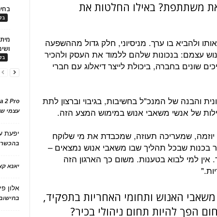
את משתתפת? באילו החלטות את
בחיר
בלו
ותו ולהביא בו ערך. מניסיוני, חלק גדול מההשפעה
ושימ
וש עצמם: בנכונות שלהם ללמוד את העסק ולהכיר
בלו
ם שונים בחברה, ביכולת לייצר דיאלוג עם חברי
ונית והבנה של המנכ"ל בחשיבות, בגיבוי וברצון לתת
a 2 Pro
לות של אנשי משאבי אנוש במימוש המצע הזה.
עצמי של
יוזמה, שמעריכה תעוזה, שמכבדת את מי שלוקח
יפעת
ע
בהכשרת
ומר בכנות שבכל תהליך שבו משאבי אנוש נמצאים –
. אין למי לבוא בטענות. משום כך הארגון הזה
יאנא ק
ות."
אלון פי
משאבי האנוש ותחומי האחריות בתפקיד,
בחישוב 
ם הפך להיות תחום ניהולי בכיר?