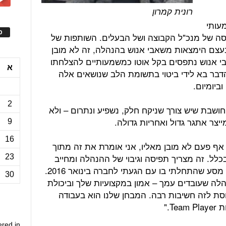
רונית קמרון
עותי
ס
סה של מנכ"ל הקבוצה ושל הבעלים. השותפות של
בעצם הימצאות משאבי אנוש בהנהלה, זה לא מובן
י אנוש נתפסים בקל אוטו כמשמעותיים להצלחתו
א
דבר בא לידי ביטוי בתשומת הלב שנושאים אלה
ביומיום.
2
חושבת שיש צורך שניקח חלק, נשפיע ונתרום – ולא
ייצר אתגר גדול ואחריות גדולה.
9
16
אף פעם לא מובן מאליו, אני אומרת את זה מתוך
כלל. זה מצריך תפיסה וגיבוי של ההנהלה ומחייב
23
עבודה משותפת עם חברי ההנהלה. זה מסע שהתחלתי בו עם הגעתי לחברה בינואר 2016.
30
לה שעובדים עמך – אמון במקצועיות שלך וביכולת
חסת לזה חשיבות רבה. המבחן שלנו הוא בעבודה
T."
ered in