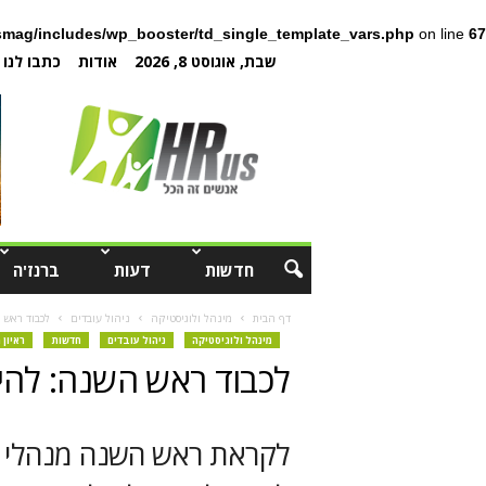
mag/includes/wp_booster/td_single_template_vars.php
on line
67
שבת, אוגוסט 8, 2026
אודות
כתבו לנו
חדשות
דעות
ברנז'ה
דף הבית
מינהל ולוגיסטיקה
ניהול עובדים
לכבוד ראש 
מינהל ולוגיסטיקה
ניהול עובדים
חדשות
ראיון
לכבוד ראש השנה: להיו
לקראת ראש השנה מנהלי מ