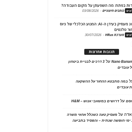
ות בפתח: מה השפעתן על מקום העבודה?
כותבים חיצוניים
-
03/08/2026
גים
מיתוג מעסיק בעידן ה-AI: המנוע הכלכלי של גיוס
ור טלנטים
מערכת HRus
-
30/07/2026
גים
תגובות אחרונות
על
Nano Banan
3 דרכים לבניית ביטחון
 עובדים
ל
במה מתבטא ההחזר על ההשקעה
 עובדים
על
אסם
דרושים במשאבי אנוש – H&M
אדה
על
מעסיק טעה כשכלל אחוזי משרה
ימי חופשה שנתית – והפסיד בתביעה