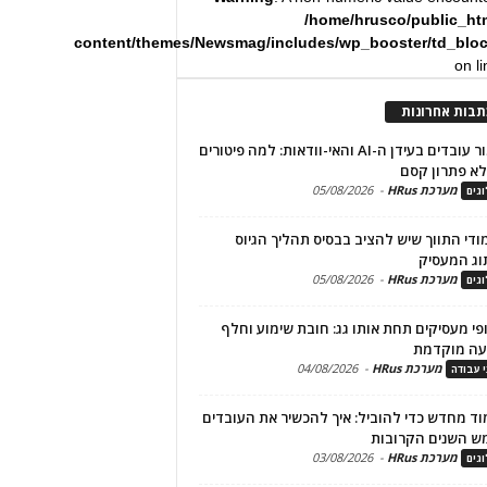
/home/hrusco/public_ht
content/themes/Newsmag/includes/wp_booster/td_blo
on l
תבות אחרונות
שימור עובדים בעידן ה-AI והאי-וודאות: למה פיטורים
א פתרון קסם
מערכת HRus
-
05/08/2026
גים
מודי התווך שיש להציב בבסיס תהליך הגיוס
וג המעסיק
מערכת HRus
-
05/08/2026
גים
פי מעסיקים תחת אותו גג: חובת שימוע וחלף
עה מוקדמת
מערכת HRus
-
04/08/2026
י עבודה
ד מחדש כדי להוביל: איך להכשיר את העובדים
ש השנים הקרובות
מערכת HRus
-
03/08/2026
גים