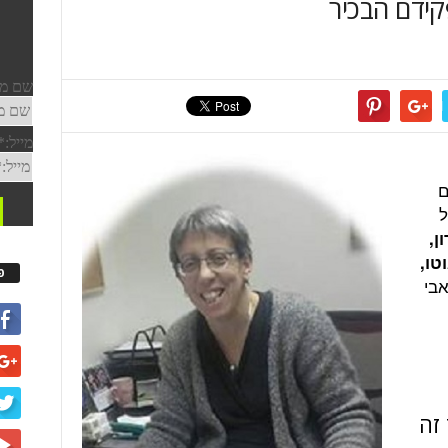
קידם הבכיר
ם
ל
ן,
טו,
פ
בי
זה