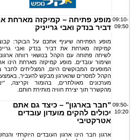
מופע פתיחה – קמיקזה מארחת א
09:10-
09:50
דביר בנדק ואבי גרייניק
מופע הפתיחה שיעיף אתכם על הבוקר: קבוצ
קמיקזה מארחת את דביר בנדק ואבי גרייני
לשיחה פתוחה עם הקהל בנושאי רווחה ארגוני
ושימור עובדים. מופע קמיקזה מארחת הינו אח
המופעים המבוקשים היום, המצליחים לחבר בי
הקהל למסרים שהארגון מבקש להעביר, באמצעו
מערכונים מאולתרים, בהומור וקריצה, "יצ
מהקשרו" תוך יצירת חוויה מותירת חותם.
"חבר בארגון" – כיצד גם אתם
09:50-
10:20
יכולים להקים מועדון עובדים
אטרקטיבי
ארגון חבר הינו ארגון העובדים היוקרתי והנח