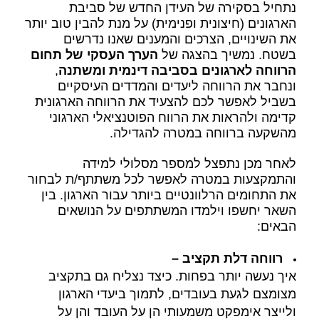
נתחיל בסקירה של העידן החדש של סביבת
הארגונים (חיצונית ופנימית) על מנת להבין טוב יותר
את השינויים, הצרכים והמענים שאנו נדרשים
בשטח. נמשיך בהצגה של
הערך העסקי של תחום
הרווחה לארגונים בסביבה דינמית
ומשתנה
,
ונחבר את הרווחה ליעדים והמדדים העיסקיים
בשביל לאפשר לכם להצעיד את הרווחה הארגונית
קדימה ולהראות את הרווח הפוטנציאלי הארגוני
מהשקעה ברווחה במטרה להגדילה.
לאחר מכן נתפצל למספר מסלולי למידה
והתמקצעות במטרה לאפשר לכל משתתף/ת לבחור
את התחומים הרלוונטיים ביותר עבור הארגון. בין
השאר יחשפו וילמדו המשתתפים על הנושאים
הבאים:
רווחה דלת תקציב –
איך נעשה יותר בפחות. כיצד נצליח גם בתקציב
מצומצם לגעת בעובדים, לתמוך ביעדי הארגון
ולייצר אימפקט משמעותי הן על העובד והן על