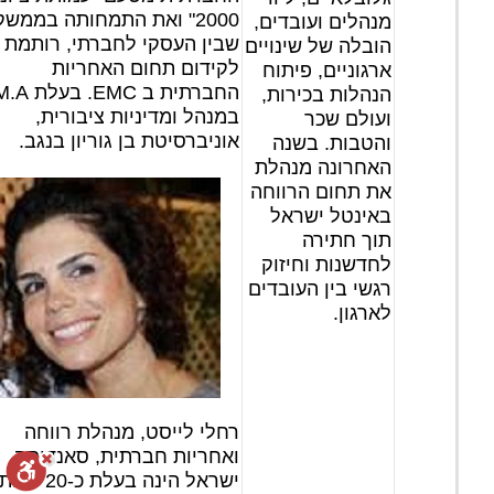
2000" ואת התמחותה בממשק
מנהלים ועובדים,
שבין העסקי לחברתי, רותמת
הובלה של שינויים
לקידום תחום האחריות
ארגוניים, פיתוח
החברתית ב EMC. בעלת
הנהלות בכירות,
במנהל ומדיניות ציבורית,
ועולם שכר
אוניברסיטת בן גוריון בנגב.
והטבות. בשנה
האחרונה מנהלת
את תחום הרווחה
באינטל ישראל
תוך חתירה
לחדשנות וחיזוק
רגשי בין העובדים
לארגון.
רחלי לייסט, מנהלת רווחה
ואחריות חברתית, סאנדיסק
ישראל הינה בעלת כ-20 שנות