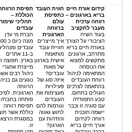
קידום אורח חיים
חווית העובד
תפיסת הרווחה
בריא בארגונים –
כתפיסת
הכוללת –
רווחה ערכית
עולם
תהליכי שימור
מעבר לתקציב
ברווחה
עובדים
בעוד השיח
הארגונית
חברת מי עדן
הציבורי על הצורך
איך מייצרים
מונה כיום כ
באורח חיים בריא
חוויית עובד
עובדים ומנהלים
מתרחב, ארגונים
מותאמת
ב-11 אתרים
מתקשים למצוא
אישית בארגון
בארץ. תפוצה זו
את הנוסחה
של מאות
מייצרת אתגרי
המתאימה לניהול
עובדים?
ניהול רבים אשר
רווחת העובדים
איזה סוג של
נוגעים גם בניהו
בהתאמה לצרכים
פעילויות
הרווחה
העולים בתחום.
מעצימות את
הארגונית. לפיכ
טבע התמודדה
העובדים
פותחה בחברה
עם סוגיה זו וכבר
וגורמות להם
תפיסת רווחה
יישמה תוכנית
לחוש גאווה
כוללת אשר תוצ
רווחה לקידום
והזדהות עם
במסגרת הרצא
אורך חיים בריא
הארגון?
זו.
בקרב עובדים.
כיצד מזהים
מהי תפיסת