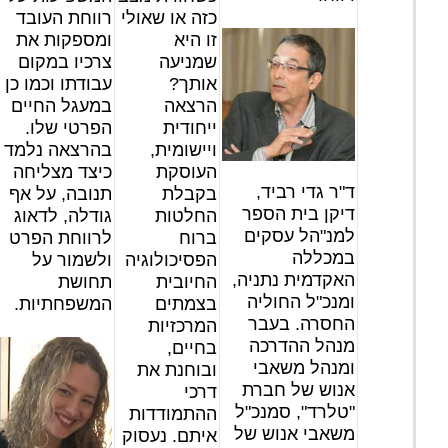
כזה או שאולי
רווחת העובד
זו היא
ומספקות את
שמניעה
צרכיו במקום
אותך?
עבודתו וכמו כן
הרצאה
במעגל החיים
ייחודית
הפרטי שלו.
ויישומית,
בהרצאה נלמד
העוסקת
כיצד מצליחה
ד"ר גדי רביד,
בקבלת
תנובה, על אף
דיקן בית הספר
החלטות
גודלה, לדאוג
למנ"הל עסקים
ברוח
לרווחת הפרט
במכללה
הפסיכולוגיה
ולשמור על
האקדמית נתניה,
החיובית
תחושת
ומנכ"ל החוליה
בצמתים
המשפחתיות.
החסרה. בעבר
המרכזיות
מנהל ההדרכה
בחיים,
ומנהל משאבי
ובוחנת את
אנוש של חברת
דרכי
"טלרד", סמנכ"ל
ההתמודדות
משאבי אנוש של
איתם. נעסוק