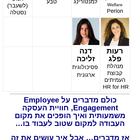
למנטורינג
טבע
Welfare
(לשעבר)
Perion
נסטלה
רעות
דנה
פלג
זליכה
מנהלת
פסיכולוגית
קבוצת
ארגונית
העמיתים
HR for HR
כולם מדברים על Employee
Engagement, חוויית העסקה
משמעותית ואיך הופכים את מקום
העבודה למקום שטוב לעבוד בו…
אז מדברים… אבל איך עושים את זה