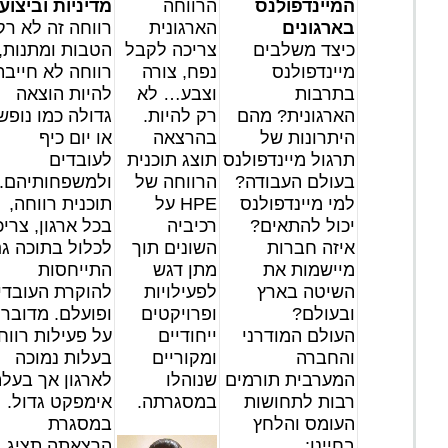
המיינדפולנס
הרווחה
מדיניות וביצוע
בארגונים
הארגונית
רווחה זה לא רק
כיצד משלבים
צריכה לקבל
הטבות ומתנות,
מיינדפולנס
נפח, צורה
רווחה לא חייבת
בתרבות
וצבע… לא
להיות הוצאה
הארגונית? מהם
רק להיות.
גדולה כמו נופש
היתרונות של
בהרצאה
או יום כיף
תרגול מיינדפולנס
תוצג תוכנית
לעובדים
בעולם העבודה?
הרווחה של
ולמשפחותיהם.
למי מיינדפולנס
HPE על
תוכנית רווחה,
יכול להתאים?
רכיביה
בכל ארגון, צרי
איזה חברות
השונים תוך
לכלול בתוכה ג
מיישמות את
מתן דגש
התייחסות
השיטה בארץ
לפעילויות
להוקרת העובדי
ובעולם?
ופרויקטים
ופועלם. מדובר
העולם המודרני
ייחודיים
על פעילות רווח
והחברה
ומקוריים
בעלות נמוכה
המערבית תורמים
שנוהלו
לארגון אך בעל
רבות לתחושות
במסגרתה.
אימפקט גדול.
העומס והלחץ
במסגרת
בחיינו:
הרצאתה תציג