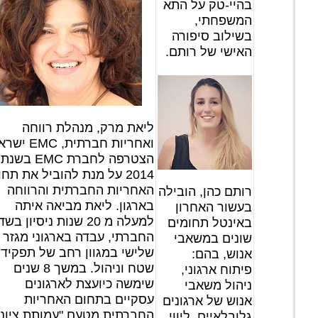
בהיי-טק על התא
המשפחתי,
בשילוב סיפורה
האישי של רותם.
ליאת מרק, מנהלת רווחה
ואחריות חברתית, EMC
הצטרפה לחברת EMC בשנת
2014 על מנת להוביל את תח
האחריות החברתית והרווחה
רותם כהן, הובילה
בארגון. ליאת מביאה איתה
בעשור האחרון
למעלה מ 20 שנות ניסיון בש
באינטל תחומים
החברתי, עבדה בארגוני מגזר
שונים במשאבי
שלישי במגוון רחב של תפקידי
אנוש, בהם:
שטח וניהול. במשך 8 שנים
פיתוח ארגוני,
שימשה כיועצת לארגונים
ניהול משאבי
עסקיים בתחום האחריות
אנוש של ארגונים
החברתית מטעם "עמותת ציונו
גלובלאיים, ליווי