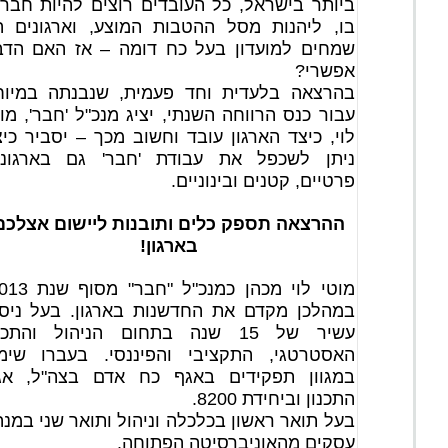
ביותר בישראל, כל העובדים רוצים להיות חברי
בו, ליהנות מסל ההטבות המוצע, וארגונים הי
שמחים למועדון בעל כח דומה – אז האם הדב
אפשרי?
בהרצאה בלעדית וחד פעמית, שנבנתה במיוח
עבור כנס הרווחה השנתי, יציג מנכ"ל 'חבר', מו
לוי, כיצד הארגון עובד וחשוב מכך – יסביר כי
ניתן לשכפל את עבודת 'חבר' גם בארגוני
פרטיים, קטנים ובינוניים.
ההרצאה תספק כלים ותובנות ליישום אצלכם
בארגון!
במהלכן מקדם את החדשנות בארגון. בעל ניסיו
עשיר של 15 שנה בתחום הניהול והתכנ
האסטרטגי, התקציבי והפיננסי. בעברו שימ
במגוון תפקידים באגף כח אדם בצה"ל, אג
התכנון וביחידת 8200.
בעל תואר ראשון בכלכלה וניהול ותואר שני במנ
עסקים מהאוניברסיטה הפתוחה.