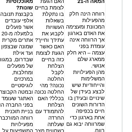
המאה ה-21
האם הגעת
מאוכלוסיות
לצומת בחיים
שונות?
רווחה הינה חלק
בו נתקלת
בקבוצת תנובה
מהפעילות
בשאלות
אלפי עובדים
המכוונת ומעצימה
העשויות
אשר פועלים
את האדם בארגון
לקבוע את
בלמעלה מ-20
אך הרווחה אינה
עתידך וחייך?
אתרים מקרית
עומדת בפני
האם כאשר
שמונה שבצפון
עצמה – היא חלק
הגעת לצומת
ועד אילת
ממארג שלם
כזה בחיים
שבדרום, במגוון
אנושי.
הצלחת
של מפעלים
מהן הפעילויות
לקבל
ומחלבות,
המשלימות
החלטה
במרכזים
והייחודיות שיש
נכונה? מהי
לוגיסטיים
לבצע בעידן של
החלטה נכונה
ובמטה הקבוצה.
שינויים ובעידן בו
בכלל? האם
האתגר שעומד
הדורות השונים
הצלחת
בפני החברה הו
חיים בכפיפה
להתמודד עם
בניית תוכנית
אחת בארגון כדי
החרדה
רווחה המורכבת
שמרווחה יבוא גם
שעלתה
מפעילויות
רווח.
כשחווית מצב
המשפיעות על