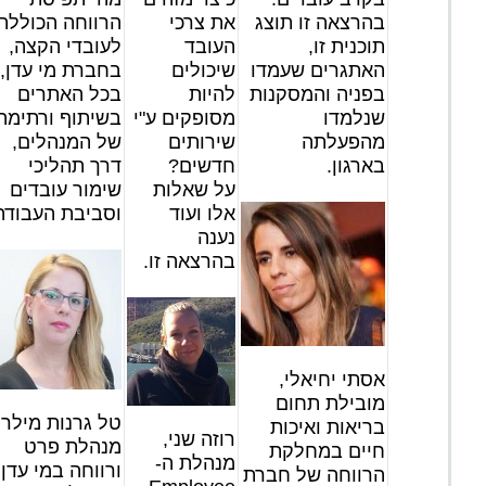
בהרצאה זו תוצג
את צרכי
הרווחה הכוללת
תוכנית זו,
העובד
לעובדי הקצה,
האתגרים שעמדו
שיכולים
בחברת מי עדן,
בפניה והמסקנות
להיות
בכל האתרים
שנלמדו
מסופקים ע"י
בשיתוף ורתימה
מהפעלתה
שירותים
של המנהלים,
בארגון.
חדשים?
דרך תהליכי
על שאלות
שימור עובדים
אלו ועוד
וסביבת העבודה
נענה
בהרצאה זו.
אסתי יחיאלי,
מובילת תחום
טל גרנות מילר,
בריאות ואיכות
רוזה שני,
מנהלת פרט
חיים במחלקת
מנהלת ה-
ורווחה במי עדן
הרווחה של חברת