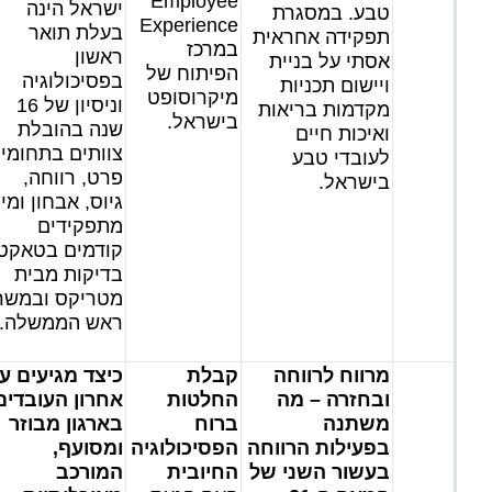
Employee
ישראל הינה
טבע. במסגרת
Experience
בעלת תואר
תפקידה אחראית
במרכז
ראשון
אסתי על בניית
הפיתוח של
בפסיכולוגיה
ויישום תכניות
מיקרוסופט
וניסיון של 16
מקדמות בריאות
בישראל.
שנה בהובלת
ואיכות חיים
צוותים בתחומי
לעובדי טבע
פרט, רווחה,
בישראל.
גיוס, אבחון ומיו
מתפקידים
קודמים בטאקט
בדיקות מבית
מטריקס ובמשר
ראש הממשלה.
מרווח לרווחה
קבלת
כיצד מגיעים ע
ובחזרה – מה
החלטות
אחרון העובדים
משתנה
ברוח
בארגון מבוזר
בפעילות הרווחה
הפסיכולוגיה
ומסועף,
בעשור השני של
החיובית
המורכב