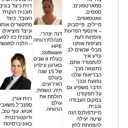
סמארטפונים,
רוית כיצד בונים
סמסים,
תוכנית הוקרת
וואטסאפים,
העובד, כיצד
מיילים, פייסבוק
מתקשרים אותה
– אינסוף הפרעות
וכיצד מוציאים
דנה יצהרי,
והסחות דעת
תוכנית כזו לפוע
מנהלת רווחה
מציפות אותנו
– הלכה למעשה
HPE
מבלי שנשים לב
Software,
ונדע איך
בעלת 8 שנים
להתמודד אתם.
בארגון וניסיון
כתוצאה מכך
של 15 שנה
הבריאות שלנו
בעולם
נפגעת ובכך
האירועים.
הדבר משפיע גם
חיה, נושמת,
על תפקודנו
חולמת את
רוית אורן,
במקום העבודה
עולם
סמנכ"ל משאבי
ובבית.
הרווחה.
אנוש, עוף טוב,
מיינדפולנס הנה
ודוקטורנטית
שיטה יעילה
באוניברסיטת
להפחתת לחץ