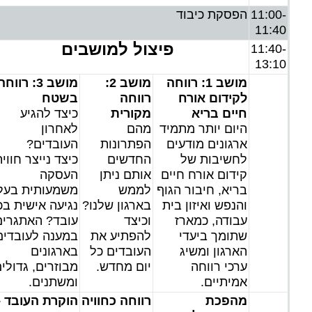
11:00-
הפסקת כיבוד
11:40
פיצול למושבים
11:40-
13:10
מושב 1: רווחה
מושב 2:
מושב 3: רווח
לקידום אורח
רווחה
בשטח
חיים בריא
מקורית
כיצד להגיע
היום יותר מתמיד
מהם
לאחרון
ארגונים מודעים
הפתרונות
העובדים?
לחשיבות של
החדשים
כיצד נייצר חווי
קידום אורח חיים
אותם ניתן
העסקה
בריא, חיבור הגוף
לממש
משמעותית בעל
והנפש ואיזון בית
בארגון שלנו?
נגיעה אישית בכ
עבודה, כמארז
וכיצד
עובד? האתגרים
שתומך ביעדי
להפתיע את
במענה לעובדים
הארגון ומשיג
העובדים כל
בארגונים
ערכי רווחה
יום מחדש.
מבוזרים, גדולי
אמיתיים.
ומשתנים.
מהפכת
רווחה כחוויה
הוקרת העובד 