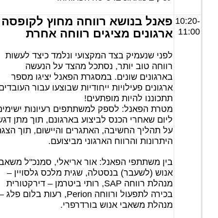
פאנל בנושא רווחה מחוץ לקופסה 
10:20-
11:00
ארגונים מציגים רווחה אחרת
לפני שנעמיק בצד המקצועי ונלמד כיצד לעשות
רווחה טוב יותר, נסתכל מהצד על הנעשה
בארגונים שונים. במסגרת הפאנל יציגו מספר
ארגונים פעילויות ייחודיות שבוצעו עבור העובדים
תתכוננו להיות מופתעים!
מטרת הפאנל: לספק למשתתפים רעיונות ישימים
ליום שאחרי הכנס לביצוע בארגונם, תוך מתן דגש
על תהליך החשיבה, האתגרים והיישום, תוך הצג
היתרונות והרווח הארגוני מביצועם.
בין משתתפי הפאנל: אור אריאלי, סמנכ"ל משאבי
אנוש (לשעבר) בנסטלה, שגית מלכס גלסויין –
מנהלת רווחה SAP, רותי ביטרמן – דירקטורית
בכירה לתפעול ורווחה Perion, רעות בלום פלג –
מנהלת משאבי אנוש בורדרפרי.