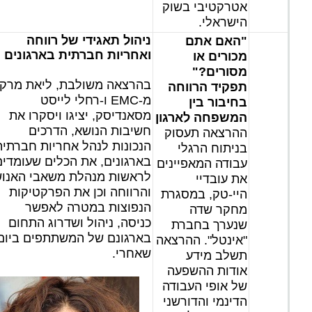
אטרקטיבי בשוק
הישראלי.
ניהול תאגידי של רווחה
"האם אתם
ואחריות חברתית בארגונים
מכורים או
מסורים?"
בהרצאה משולבת, ליאת מרק
תפקיד הרווחה
מ-EMC ו-רחלי לייסט
בחיבור בין
מסאנדיסק, יציגו ויסקרו את
המשפחה לארגון
חשיבות הנושא, הדרכים
ההרצאה תעסוק
הנכונות לנהל אחריות חברתית
בניתוח הרגלי
בארגונים, את הכלים שעומדים
עבודה המאפיינים
לראשות מנהלת משאבי האנו
את עובדיי
והרווחה וכן את הפרקטיקות
היי-טק, במסגרת
הנפוצות במטרה לאפשר
מחקר שדה
כניסה, ניהול ושדרוג התחום
שנערך בחברת
בארגונם של המשתתפים ביום
"אינטל". ההרצאה
שאחרי.
תשלב מידע
אודות ההשפעה
של אופי העבודה
הדינמי והדורשני