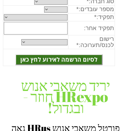
סוג חברה:*
מספר עובדים:*
תפקיד:*
תפקיד אחר
:
רישום
לכנס/תערוכה:*
יריד משאבי אנוש
HRexpo חוזר -
ובגדול!
פורטל משאבי אנוש HRus גאה