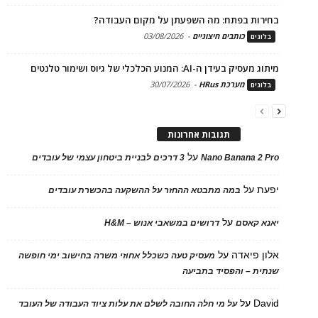
בחירות בפתח: מה השפעתן על מקום העבודה?
כותבים חיצוניים
-
03/08/2026
בלוגים
מיתוג מעסיק בעידן ה-AI: המנוע הכלכלי של גיוס ושימור טלנטים
מערכת HRus
-
30/07/2026
בלוגים
תגובות אחרונות
על
Nano Banana 2 Pro
3 דרכים לבניית ביטחון עצמי של עובדים
יפעת
על
במה מתבטא ההחזר על ההשקעה בהכשרת עובדים
על
יאנא קאסם
דרושים במשאבי אנוש – H&M
אלון פיאדה
על
מעסיק טעה כשכלל אחוזי משרה בחישוב ימי חופשה
שנתית – והפסיד בתביעה
David
על
על מי חלה החובה לשלם את עלות ציוד העבודה של העובד