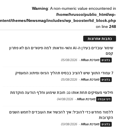
Warning
: A non-numeric value encountered in
/home/hrusco/public_html/wp-
ntent/themes/Newsmag/includes/wp_booster/td_block.php
on line
248
כתבות אחרונות
שימור עובדים בעידן ה-AI והאי-וודאות: למה פיטורים הם לא פתרון
קסם
מערכת HRus
-
05/08/2026
בלוגים
7 עמודי התווך שיש להציב בבסיס תהליך הגיוס ומיתוג המעסיק
מערכת HRus
-
05/08/2026
בלוגים
חילופי מעסיקים תחת אותו גג: חובת שימוע וחלף הודעה מוקדמת
מערכת HRus
-
04/08/2026
דיני עבודה
ללמוד מחדש כדי להוביל: איך להכשיר את העובדים לחמש השנים
הקרובות
מערכת HRus
-
03/08/2026
בלוגים