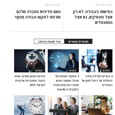
כתבה קודמת
כתבה הבאה
גמישות בעבודה: לא רק
האם מדיניות החברה שלכם
אצל מעסיקים, גם אצל
תורמת למקום עבודה מגוון?
המועמדים
מאמרים קשורים
עוד מאותו הכותב
בלוגים
בלוגים
בלוגים
4 צעדים למדידת מידת
3 תפקידי מפתח של
הנדסת אנוש מחדש: חווית
היעילות של ניהול הזמן של
מנהלי משאבי אנוש
העובד ומחוברות ארגונית
העובדים
שעברו טרנספורמציה
לקראת 2031
בעקבות ה-GenAI