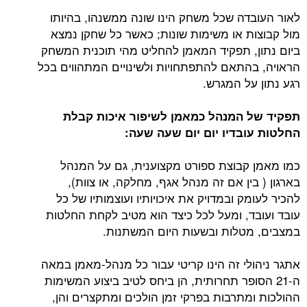
לאור העובדה שכל משחק הינו שונה ממשנהו, בהיותו
מול קבוצות או משימות שונות; כאשר כל שחקן נמצא
ביום נתון, תפקיד המאמן להחליט מהי תוכנית המשחק
הראויה, בהתאם להתפתחויות ולשינויים המתהווים בכל
רגע נתון על המגרש.
תפקיד של המנהל כמאמן לשיפור איכות קבלת
החלטות עובדיו יום יום שעה שעה:
כמו מאמן קבוצת ספורט מקצוענית, גם על המנהל
בארגון ( בין אם זה מנהל אגף, מחלקה, או צוות),
להכיר לעומק ובמדויק את איכויותיו ועוצמותיו של כל
עובד ועובד, ומעל לכל כיצד הוא מטיב לקחת החלטות
במצבים, מטלות ובשעות היום המשתנות.
אתגר ניהולי זה הינו קריטי עבור כל מנהל-מאמן במאה
ה-21 הסופר תחרותית, הן ביחס לטיב ביצוע המשימות
ההולכות ומתרבות בפרקי זמן הולכים ומתקצרים והן,