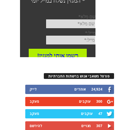
פורטל משאבי אנוש ברשתות החברתיות
24,924
אוהדים
לייק
300
עוקבים
מעקב
47
עוקבים
מעקב
307
מנויים
להירשם